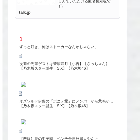
しんでいただける匿名掲示板で
す。
talk.jp
ずっと好き。俺はストーカーなんかじゃない。
次週の先輩ゲストは菅原咲月【小吉】【さっちゃん】
【乃木坂スター誕生！SIX】【乃木坂46】
オズワルド伊藤の「ポニテ愛」にメンバーから悲鳴が…
【乃木坂スター誕生！SIX】【乃木坂46】
【悲報】夏の甲子園、ベンチ全員外国人やんけ！