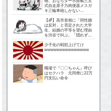
物、おならターボ搭載三五
式自走原子力肉便器メスガ
キ三輪車砲しかない…
【🌈】高市首相に「同性婚
は反対」と否定された大学
生、結婚の平等を望む理由
を渋谷で叫ぶ。「隠れずに
生きられる社会を」
少子化の戦犯上げてけ
wwwwwwwwwwwwwww
職場で『〇〇ちゃん』呼び
はセクハラ 元同僚に22万
円支払い命令