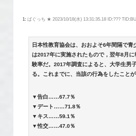
1:
ばぐっち ★
2023/10/18(水) 13:31:35.18 ID:??? TID:
日本性教育協会は、おおよそ6年間隔で青
は2017年に実施されたもので，翌年8月
験率だ。2017年調査によると、大学生男
る。これまでに、当該の行為をしたことが
▼告白……67.7％
▼デート……71.8％
▼キス……59.1％
▼性交……47.0％