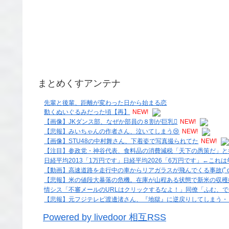
まとめくすアンテナ
先輩と後輩、距離が変わった日から始まる恋
動くぬいぐるみだった頃【再】
NEW!
【画像】JKダンス部、なぜか部員の８割が巨乳🫪
NEW!
【悲報】みいちゃんの作者さん、泣いてしまう😢
NEW!
【画像】STU48の中村舞さん、下着姿で写真撮られてた
NEW!
【注目】参政党・神谷代表、食料品の消費減税「天下の愚策だ」と
日経平均2013「1万円です」日経平均2026「6万円です」←こ
【動画】高速道路を走行中の車からリアガラスが飛んでくる事故(ﾟo
【悲報】米の値段大暴落の危機。在庫が山程ある状態で新米の収穫
情シス「不審メールのURLはクリックするなよ！」同僚「ふむ、で
【悲報】元フジテレビ渡邊渚さん、『地獄』に逆戻りしてしまう・
Powered by livedoor 相互RSS