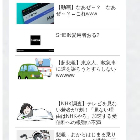
【動画】なあぜ～？ なあ
ぜ～？←これwww
SHEIN愛用者おる?
【超悲報】東京人、救急車
に道を譲ろうとすらしない
wwwww
【NHK調査】テレビを見な
い若者が7割！「見ない理
由はNHKやろ」加速する受
信料への根強い不満
悲報…おからはじまる乗り