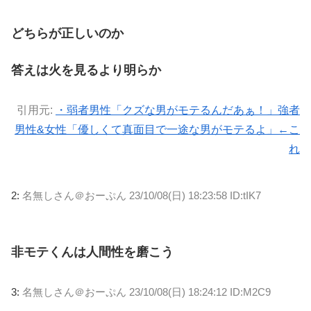
どちらが正しいのか
答えは火を見るより明らか
引用元:
・弱者男性「クズな男がモテるんだあぁ！」強者
男性&女性「優しくて真面目で一途な男がモテるよ」←こ
れ
2:
名無しさん＠おーぷん
23/10/08(日) 18:23:58 ID:tIK7
非モテくんは人間性を磨こう
3:
名無しさん＠おーぷん
23/10/08(日) 18:24:12 ID:M2C9