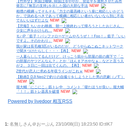
【竹外交】米国は曖昧､韓国は冷ややか…習近平を激怒させた高市
発言に｢無言の支持｣を示した国の大胆な手法
NEW!
相撲の横綱ってそもそも「力士の最高峰という座に相応しいかどう
か」で決めるべきであって横綱に相応しい者がいないなら別に不在
でもいいはずだよな
NEW!
【悲報】ちいかわ映画、朝一上映終わって帰ろうとしたおじさん、
少女に声をかけられ…
NEW!
モバP「藍子！バッファローゲームやろうぜ！！Foo！」藍子「いい
ですよ。そのかわり」
NEW!
我が家は長毛種3匹がいるのだが、 どうやらぬこぬこネットワーク
で聞きつけたらしく・・・【再】
NEW!
一人暮らししてるんだけど、けっこう前から部屋の前の廊下で「こ
の部屋のヤツどんなん？」とか「ほんまアホやなぁ」などと言う人
が２、３日に一回は出てくんの。【再】
NEW!
Z世代が恋人に求める年収ラインがこれｗ
NEW!
【動画】DJI Neo2で釣りの自撮りをしようとした男の悲劇（ノ∇`）
NEW!
堀大輔「にこにこ」筋トレ中 コメント「寝たほうが良い」堀大輔
「！！」筋トレ器具を破壊
NEW!
Powered by livedoor 相互RSS
1:
名無しさん＠おーぷん
23/10/08(日) 18:23:50 ID:tIK7