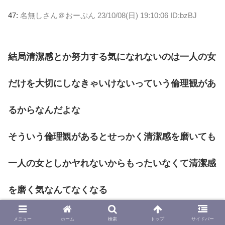
47:
名無しさん＠おーぷん
23/10/08(日) 19:10:06 ID:bzBJ
結局清潔感とか努力する気になれないのは一人の女
だけを大切にしなきゃいけないっていう倫理観があ
るからなんだよな
そういう倫理観があるとせっかく清潔感を磨いても
一人の女としかヤれないからもったいなくて清潔感
を磨く気なんてなくなる
女なんて片っ端からヤリ捨てしまくっていいってい
メニュー
ホーム
検索
トップ
サイドバー