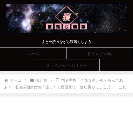
まとめ読みながら寝落ちしよう
ホーム
お問い合わせ
プライバシーポリシー
ホーム
未分類
弱者男性「クズな男がモテるんだあ
ぁ！」強者男性&女性「優しくて真面目で一途な男がモテるよ」←これ