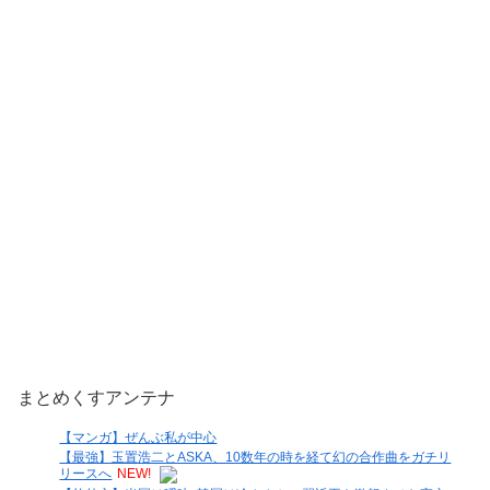
まとめくすアンテナ
【マンガ】ぜんぶ私が中心
【最強】玉置浩二とASKA、10数年の時を経て幻の合作曲をガチリ
リースへ
NEW!