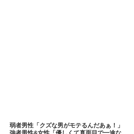
弱者男性「クズな男がモテるんだあぁ！」
強者男性&女性「優しくて真面目で一途な