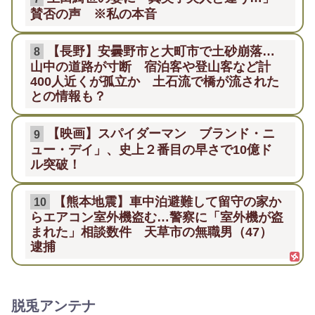
賛否の声 ※私の本音
【長野】安曇野市と大町市で土砂崩落…
8
山中の道路が寸断 宿泊客や登山客など計
400人近くが孤立か 土石流で橋が流された
との情報も？
【映画】スパイダーマン ブランド・ニ
9
ュー・デイ」、史上２番目の早さで10億ド
ル突破！
【熊本地震】車中泊避難して留守の家か
10
らエアコン室外機盗む…警察に「室外機が盗
まれた」相談数件 天草市の無職男（47）
逮捕
脱兎アンテナ