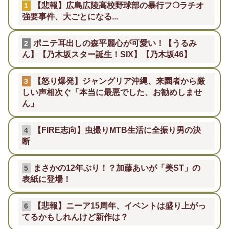
【悲報】広島広陵高校野球部の暴行フ❍ラチオ
1
強要事件、大ごとになる...
ポニテ耳出しの森平麗心が可愛い！【うるみ
2
ん】【乃木坂スター誕生！SIX】【乃木坂46】
【怒り爆発】ジャングリア沖縄、来園者から厳
3
しい声相次ぐ「本当に最悪でした、お勧めしませ
ん」
【FIRE志向】虫撮りMTB生活に全振り男の決
4
断
まさかの12年ぶり！？加藤あいが「美ST」の
5
表紙に登場！
【悲報】ニーア15周年、イベントは盛り上がっ
6
てるかもしれんけど新作は？