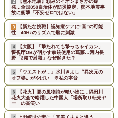
【熊本地震】頼みのイオンまさかの爆
2
発…全国858自治体が防災協定、熊本地震事
故に衝撃「不安ゼロではない」
【新たな挑戦】認知症ケアに”音”の可能
3
性 40Hzのリズムで脳に刺激
【大阪】「撃たれても撃っちゃイカン」
4
警視庁OBが明かす拳銃使用の葛藤…河内長
野「2発で射殺」なぜ起きた？
「ウエストが…」氷川きよし〝異次元の
5
オフ姿〟がやばい ※私の本音
【花火】夏の風物詩が喰い物に…隅田川
6
花火大会で暗躍した中国人「場所取り転売ヤ
ー」の高笑い
上田綺世の妻に「真美子夫人と違う…」
7