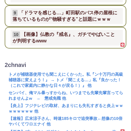
「ドラマを感じる…」町田駅のバス停の屋根に
9
落ちているものが“物騒すぎる”と話題にｗｗｗ
【画像】仏教の『戒名』、ガチでやばいこと
10
が判明するwww
2chnavi
トメが補聴器使用でも聞こえにくかった。私『ン十万円の高級
補聴器に変えよう！』 → トメ「聞こえる…」私『良かった！
（これで家庭内に静かな日々が戻る！）』 他
センパイ、俺マル暴っすからね、いつまでも先輩先輩言ってら
れませんよw → 懲戒免職 他
【炎上】フジテレビの取材、あまりにも失礼すぎると炎上ｗｗ
ｗｗｗｗｗｗ 他
【速報】広末涼子さん、時速185キロで追突事故←想像の10倍
ヤバくてワロエナイ 他