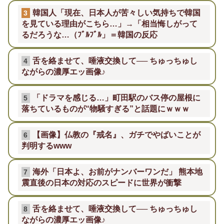
韓国人「現在、日本人が苦々しい気持ちで韓国
3
を見ている理由がこちら…」→「相当悔しがって
るだろうな…（ﾌﾞﾙﾌﾞﾙ」＝韓国の反応
舌を絡ませて、唾液交換して── ちゅっちゅし
4
ながらの濃厚エッ画像♪
「ドラマを感じる…」町田駅のバス停の屋根に
5
落ちているものが“物騒すぎる”と話題にｗｗｗ
【画像】仏教の『戒名』、ガチでやばいことが
6
判明するwww
海外「日本よ、お前がナンバーワンだ」 熊本地
7
震直後の日本の対応のスピードに世界が衝撃
舌を絡ませて、唾液交換して── ちゅっちゅし
8
ながらの濃厚エッ画像♪