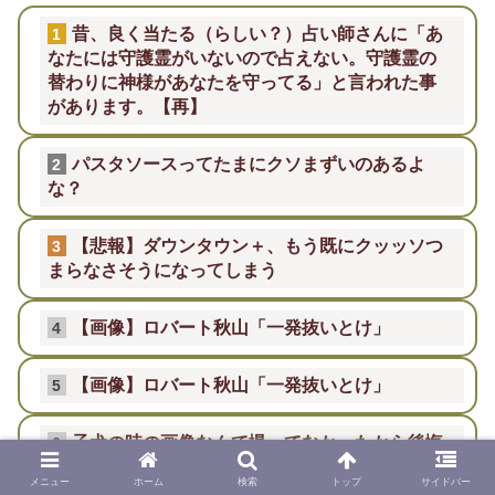
昔、良く当たる（らしい？）占い師さんに「あ
1
なたには守護霊がいないので占えない。守護霊の
替わりに神様があなたを守ってる」と言われた事
があります。【再】
パスタソースってたまにクソまずいのあるよ
2
な？
【悲報】ダウンタウン＋、もう既にクッッソつ
3
まらなさそうになってしまう
【画像】ロバート秋山「一発抜いとけ」
4
【画像】ロバート秋山「一発抜いとけ」
5
子犬の時の画像なんて撮ってなかったから後悔
6
してるなぁ…【再】
メニュー
ホーム
検索
トップ
サイドバー