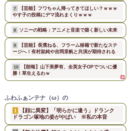
【芸能】フワちゃん帰ってきてほしい？ｗｗｗ
7
やす子の投稿にデマ流れまくりｗｗｗ
ソニーの戦略：アニメと音楽で築く新しい未来
8
【芸能】長濱ねる、フラーム移籍で新たなステ
9
ージへ！有村架純や吉岡里帆と共演が期待される
【朗報】山下美夢有、全英女子OPでついに優
10
勝！草生えるわｗ
ふわふぁンテナ（ω）の
【顔に異変】「明らかに違う」ドランク
1
ドラゴン塚地の姿がやばい ※私の本音