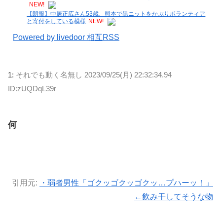
NEW!
【朗報】中居正広さん53歳、熊本で黒ニットをかぶりボランティア
と寄付をしている模様
NEW!
Powered by livedoor 相互RSS
1:
それでも動く名無し
2023/09/25(月) 22:32:34.94
ID:zUQDqL39r
何
引用元:
・弱者男性「ゴクッゴクッゴクッ…プハーッ！」
←飲み干してそうな物