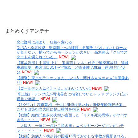
まとめくすアンテナ
恋は疑惑に染まり、狂気へ変わる
DeNA・松尾汐恩、盗塁阻止への課題、谷繁氏「少しコントロール
が良くない。捕ってからモーションが大きい」高木豊氏「クセでス
タートを切られている」
NEW!
【事故渋滞】中国道 上り 宝塚西トンネル付近で追突事故💥 追越
車線規制 西宮山口JCT〜宝塚IC 渋滞距離 7.0km 通過時間 40
分
NEW!
【衝撃】東京のライオンさん、ふつうに溶けるｗｗｗｗｗ(※画像あ
り)
NEW!
【ゴールデンカムイ】へえ…かわいくないね
NEW!
[米上院] トランプ氏が司法長官に指名していたトッド ブランチ氏が
僅差で承認！
NEW!
【ﾌｧﾝｻﾏﾘｨ】高市首相「子供にSNSは早いわ」SNS年齢制限法案、
こども政策担当大臣に提出検討を指示
NEW!
【戦慄】結婚式直前の夫婦が直面した「リアル死の恐怖」がヤバす
ぎる・・・・
NEW!
「大阪人、一家に一台たこ焼き器」←ベルギーバージョンがコチ
ラ・・・・・・
NEW!
【動画】急病人？横須賀の国道16号でおかしな事故が撮影される。