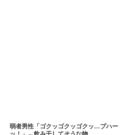
弱者男性「ゴクッゴクッゴクッ…プハー
ッ！」←飲み干してそうな物