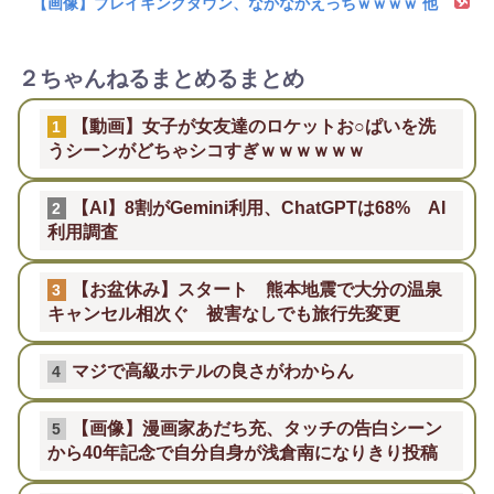
【画像】ブレイキングダウン、なかなかえっちｗｗｗｗ 他
２ちゃんねるまとめるまとめ
【動画】女子が女友達のロケットお○ぱいを洗
1
うシーンがどちゃシコすぎｗｗｗｗｗｗ
【AI】8割がGemini利用、ChatGPTは68% AI
2
利用調査
【お盆休み】スタート 熊本地震で大分の温泉
3
キャンセル相次ぐ 被害なしでも旅行先変更
マジで高級ホテルの良さがわからん
4
【画像】漫画家あだち充、タッチの告白シーン
5
から40年記念で自分自身が浅倉南になりきり投稿