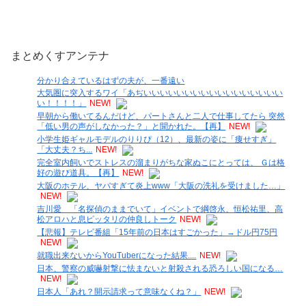
まとめくすアンテナ
分かり合えているはずの夫が、一番遠い
大気圏に突入するワイ「あぢいいいいいいいいいいいいいいいいい
い！！！！」
NEW!
早朝から働いてるんだけど、パートさんと二人で仕事してたら 突然
「低い男の声がしなかった？」と聞かれた。【再】
NEW!
小学生姫ギャルモデルのりりぴ（12）、最新の姿に「痩せすぎ」
「大丈夫？ち...
NEW!
完全室内飼いでストレスの溜まりがちな家ぬこにとっては、 Ｇは格
好の遊び道具。【再】
NEW!
大阪のホテル、ヤバすぎて炎上www「大阪の洗礼を受けました…」
NEW!
吉川愛 「名探偵のままでいて」イベントで綱啓永、恒松祐里、高
松アロハと息ピッタリの仲良しトーク
NEW!
【悲報】テレビ番組「15年前の日本はすごかった」→ドル円75円
NEW!
就職出来ないからYouTuberになった結果....
NEW!
日本、警察の威嚇射撃に怯まないと射殺される恐ろしい国になる…
NEW!
日本人「あれ？開示請求って意味なくね？」
NEW!