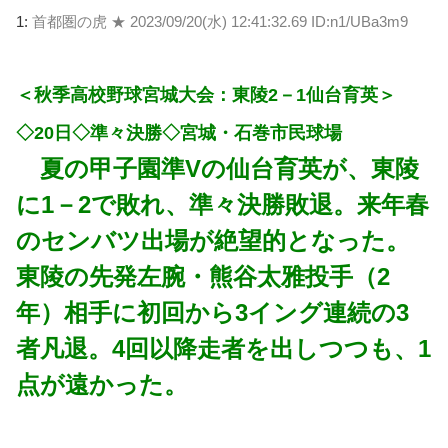
1:
首都圏の虎 ★
2023/09/20(水) 12:41:32.69 ID:n1/UBa3m9
＜秋季高校野球宮城大会：東陵2－1仙台育英＞
◇20日◇準々決勝◇宮城・石巻市民球場
夏の甲子園準Vの仙台育英が、東陵
に1－2で敗れ、準々決勝敗退。来年春
のセンバツ出場が絶望的となった。
東陵の先発左腕・熊谷太雅投手（2
年）相手に初回から3イング連続の3
者凡退。4回以降走者を出しつつも、1
点が遠かった。