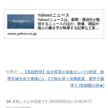
Yahoo!ニュース
Yahoo!ニュースは、新聞・通信社が配
信するニュースのほか、映像、雑誌や
個人の書き手が執筆する記事など多種
多様なニュースを掲載しています。
news.yahoo.co.jp
引用元:
・【高校野球】仙台育英が来春センバツ絶望 秋
季宮城大会で東陵に1－2で敗れ準々決勝敗退 夏甲子園
準Ｖ [首都圏の虎★]
14:
名無しさん＠恐縮です
2023/09/20(水) 12:48:34.77