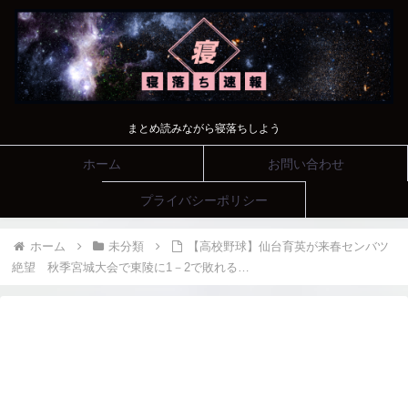
まとめ読みながら寝落ちしよう
ホーム
お問い合わせ
プライバシーポリシー
ホーム
未分類
【高校野球】仙台育英が来春センバツ
絶望 秋季宮城大会で東陵に1－2で敗れる…