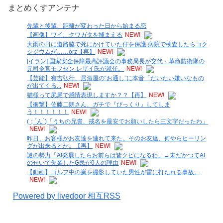
まとめくすアンテナ
先輩と後輩、距離が変わった日から始まる恋
【画像】ワイ、クワガタを捕まえる
NEW!
大雨の日に道路脇で死にかけていた仔を保護 病院で検査したらコク
シジウムが……orz【再】
NEW!
[イラン] 国家安全保障最高評議会の事務局長が交代・革命防衛隊の
元司令官モフセン レザイ氏が就任。
NEW!
【芸能】有吉弘行、居酒屋の“お通し”に本音「だいたい嫌いなもの
が出てくる...
NEW!
猫様って尻尾で感情表現しますか？？【再】
NEW!
【衝撃】佐藤二朗さん、ガチで『びっくり』してしま
う！！！！！！
NEW!
(；´ん`)「うちの兄貴、戒名を最安でお願いしたら三文字だったわ」
NEW!
昨日、お客様がお友達を連れて来た。そのお友達、何やらヒーリン
グが出来るとか。【再】
NEW!
謎の勢力「AI発展したらお前らは皆クビになるわ」→未だかつてAI
のせいで失業したG民が0人の理由
NEW!
【動画】ゴルフ中の嵐を撮影していた男性が雷に打たれる事故。
NEW!
Powered by livedoor 相互RSS