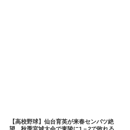
【高校野球】仙台育英が来春センバツ絶
望 秋季宮城大会で東陵に1－2で敗れる…