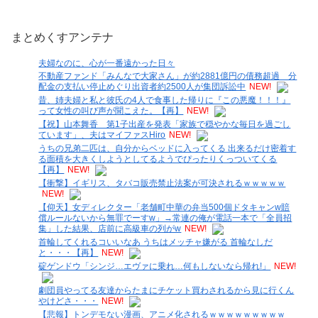
まとめくすアンテナ
夫婦なのに、心が一番遠かった日々
不動産ファンド「みんなで大家さん」が約2881億円の債務超過 分
配金の支払い停止めぐり出資者約2500人が集団訴訟中
NEW!
昔、姉夫婦と私と彼氏の4人で食事した帰りに『この悪魔！！！』
って女性の叫び声が聞こえた。【再】
NEW!
【祝】山本舞香 第1子出産を発表「家族で穏やかな毎日を過ごし
ています」、夫はマイファスHiro
NEW!
うちの兄弟二匹は、自分からベッドに入ってくる 出来るだけ密着す
る面積を大きくしようとしてるようでぴったりくっついてくる
【再】
NEW!
【衝撃】イギリス、タバコ販売禁止法案が可決されるｗｗｗｗｗ
NEW!
【仰天】女ディレクター「老舗町中華の弁当500個ドタキャンw賠
償ルールないから無罪でーすw」→常連の俺が電話一本で「全員招
集」した結果、店前に高級車の列がw
NEW!
首輪してくれるコいいなあ うちはメッチャ嫌がる 首輪なしだ
と・・・【再】
NEW!
碇ゲンドウ「シンジ…エヴァに乗れ…何もしないなら帰れ!」
NEW!
劇団員やってる友達からたまにチケット買わされるから見に行くん
やけどさ・・・
NEW!
【悲報】トンデモない漫画、アニメ化されるｗｗｗｗｗｗｗｗｗ