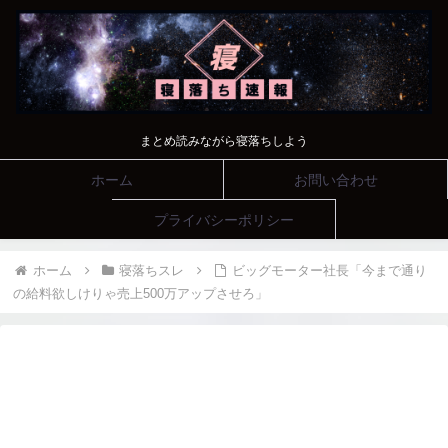
まとめ読みながら寝落ちしよう
ホーム
お問い合わせ
プライバシーポリシー
ホーム
寝落ちスレ
ビッグモーター社長「今まで通り
の給料欲しけりゃ売上500万アップさせろ」