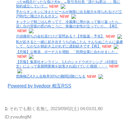
ったw残念だったな負け犬w」→取引先社長「誰だね君は…」既に
契約成立していて…
NEW!
手からキンキンに冷えたビールが無限に出る能力を得られるけど江
戸時代に飛ばされるボタン
NEW!
キッチンで朝ごはん作ってて、冷蔵庫に用があって振り返ったら、
流し台の背面の窓の向こうに、喪服の女性が立っていた。【再】
NEW!
片頭痛持ちの会社員だけど質問ある？【市販薬・予兆】
NEW!
私が起きると一緒に起き出すうちのぬこたん そんなぬこたんに遠慮
して、なかなか朝起き上がれずに遅刻続きです【再】
NEW!
【悲報】公務員、ボーナスを増額 「民間企業に合わせました」
NEW!
【悲報】集英社オンライン、1人のシャドウボクシング（43億注
文）によって長期間業務を妨害され続けていた模様・・・
NEW!
危険物乙4さん合格率30%の難関試験になる
NEW!
Powered by livedoor 相互RSS
1:
それでも動く名無し
2023/09/02(土) 04:03:01.80
ID:zvwufeqfM