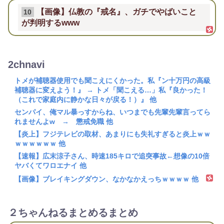
【画像】仏教の『戒名』、ガチでやばいこと
10
が判明するwww
2chnavi
トメが補聴器使用でも聞こえにくかった。私『ン十万円の高級
補聴器に変えよう！』 → トメ「聞こえる…」私『良かった！
（これで家庭内に静かな日々が戻る！）』 他
センパイ、俺マル暴っすからね、いつまでも先輩先輩言ってら
れませんよw → 懲戒免職 他
【炎上】フジテレビの取材、あまりにも失礼すぎると炎上ｗｗ
ｗｗｗｗｗｗ 他
【速報】広末涼子さん、時速185キロで追突事故←想像の10倍
ヤバくてワロエナイ 他
【画像】ブレイキングダウン、なかなかえっちｗｗｗｗ 他
２ちゃんねるまとめるまとめ