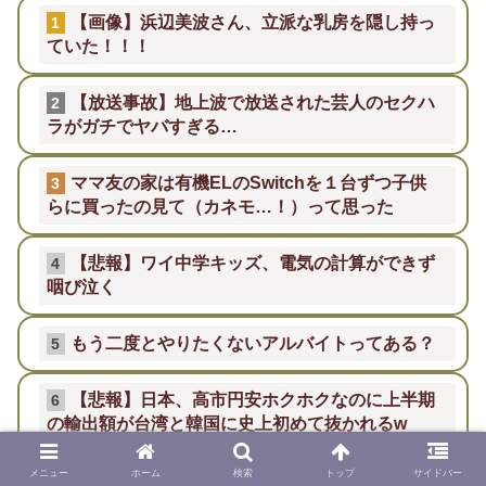
【画像】浜辺美波さん、立派な乳房を隠し持っ
1
ていた！！！
【放送事故】地上波で放送された芸人のセクハ
2
ラがガチでヤバすぎる…
ママ友の家は有機ELのSwitchを１台ずつ子供
3
らに買ったの見て（カネモ…！）って思った
【悲報】ワイ中学キッズ、電気の計算ができず
4
咽び泣く
もう二度とやりたくないアルバイトってある？
5
【悲報】日本、高市円安ホクホクなのに上半期
6
の輸出額が台湾と韓国に史上初めて抜かれるw
メニュー
ホーム
検索
トップ
サイドバー
ぺこぱ松蔭寺「みんな右とか左とか拘りすぎ。
7