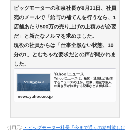
ビッグモーターの和泉社長が8月31日、社員
宛のメールで「給与の補てんを行うなら、1
店舗あたり500万の売り上げの上積みが必要
だ」と新たなノルマを求めました。
現役の社員からは「仕事全然ない状態、10
分の1」とむちゃな要求だとの声が聞かれま
した。
Yahoo!ニュース
Yahoo!ニュースは、新聞・通信社が配信
するニュースのほか、映像、雑誌や個人
の書き手が執筆する記事など多種多様な
ニュースを掲載しています。
news.yahoo.co.jp
引用元:
・ビッグモーター社長「今まで通りの給料欲しけ