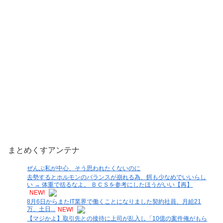
まとめくすアンテナ
ぜんぶ私が中心、そう思われたくないのに
去勢するとホルモンのバランスが崩れる為、餌も少なめでいいらし
い → 体重で括るなよ。 ＢＣＳを参考にしたほうがいい【再】
NEW!
8月6日からまたIT業界で働くことになりました契約社員、月給21
万、土日...
NEW!
【マジかよ】取引先との接待に上司が乱入し「10億の案件俺がもら