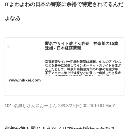
ITよわよわの日本の警察に余裕で特定されてるんだ
よなあ
匿名でサイト改ざん容疑 神奈川の15歳
逮捕 - 日本経済新聞
京都府警サイバー犯罪対策課は25日、他人のアドレス
などを勝手に変更してインターネットのサイトを改ざ
んしたとして、神奈川県横須賀市の15歳の無職少年を
不正アクセス禁止法違反などの疑いで逮捕したと発表
した。逮捕容疑は2月20日、匿名化ソフト「T...
www.nikkei.com
104:
名無しさん＠おーぷん
23/08/27(日) 00:29:10 ID:9bcY