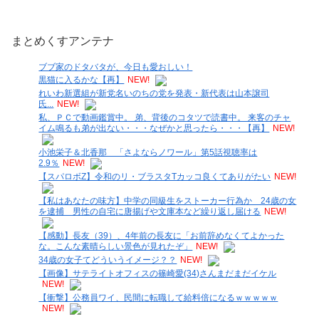
まとめくすアンテナ
ブブ家のドタバタが、今日も愛おしい！
黒猫に入るかな【再】
NEW!
れいわ新選組が新党名いのちの党を発表・新代表は山本譲司
氏...
NEW!
私、ＰＣで動画鑑賞中。 弟、背後のコタツで読書中。 来客のチャ
イム鳴るも弟が出ない・・・なぜかと思ったら・・・【再】
NEW!
小池栄子＆北香那 「さよならノワール」第5話視聴率は
2.9％
NEW!
【スパロボZ】令和のリ・ブラスタTカッコ良くてありがたい
NEW!
【私はあなたの味方】中学の同級生をストーカー行為か 24歳の女
を逮捕 男性の自宅に唐揚げや文庫本など繰り返し届ける
NEW!
【感動】長友（39）、4年前の長友に「お前辞めなくてよかった
な。こんな素晴らしい景色が見れたぞ」
NEW!
34歳の女子てどういうイメージ？？
NEW!
【画像】サテライトオフィスの篠崎愛(34)さんまだまだイケル
NEW!
【衝撃】公務員ワイ、民間に転職して給料倍になるｗｗｗｗｗ
NEW!