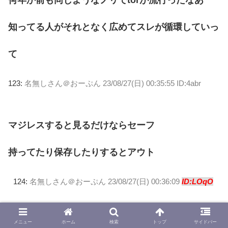
何年か前も同じようなノリでtorが流行ったなあ
知ってる人がそれとなく広めてスレが循環していっ
て
123:
名無しさん＠おーぷん
23/08/27(日) 00:35:55 ID:4abr
マジレスすると見るだけならセーフ
持ってたり保存したりするとアウト
124:
名無しさん＠おーぷん
23/08/27(日) 00:36:09
ID:LOqO
>>123
メニュー
ホーム
検索
トップ
サイドバー