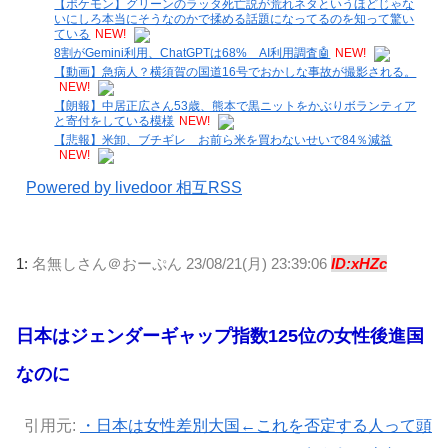
【ポケモン】グリーンのラッタ死亡説が荒れネタというほどじゃな
いにしろ本当にそうなのかで揉める話題になってるのを知って驚い
ている
NEW!
8割がGemini利用、ChatGPTは68% AI利用調査🤖
NEW!
【動画】急病人？横須賀の国道16号でおかしな事故が撮影される。
NEW!
【朗報】中居正広さん53歳、熊本で黒ニットをかぶりボランティア
と寄付をしている模様
NEW!
【悲報】米卸、ブチギレ お前ら米を買わないせいで84％減益
NEW!
Powered by livedoor 相互RSS
1:
名無しさん＠おーぷん
23/08/21(月) 23:39:06
ID:xHZc
日本はジェンダーギャップ指数125位の女性後進国
なのに
引用元:
・日本は女性差別大国←これを否定する人って頭