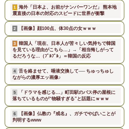
海外「日本よ、お前がナンバーワンだ」 熊本地
1
震直後の日本の対応のスピードに世界が衝撃
【画像】顔100点、体30点の女ｗｗｗ
2
韓国人「現在、日本人が苦々しい気持ちで韓国
3
を見ている理由がこちら…」→「相当悔しがって
るだろうな…（ﾌﾞﾙﾌﾞﾙ」＝韓国の反応
舌を絡ませて、唾液交換して── ちゅっちゅし
4
ながらの濃厚エッ画像♪
「ドラマを感じる…」町田駅のバス停の屋根に
5
落ちているものが“物騒すぎる”と話題にｗｗｗ
【画像】仏教の『戒名』、ガチでやばいことが
6
判明するwww