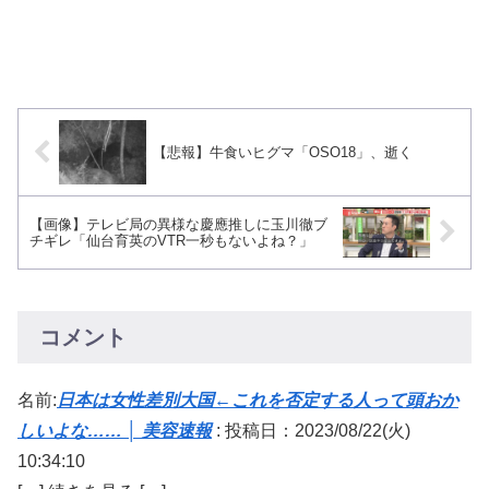
【悲報】牛食いヒグマ「OSO18」、逝く
【画像】テレビ局の異様な慶應推しに玉川徹ブ
チギレ「仙台育英のVTR一秒もないよね？」
コメント
名前:
日本は女性差別大国←これを否定する人って頭おか
しいよな…… │ 美容速報
:
投稿日：2023/08/22(火)
10:34:10