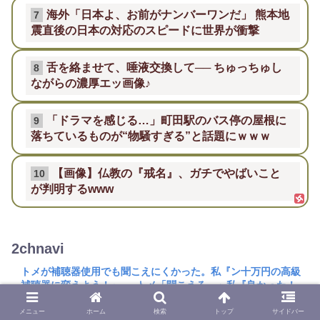
海外「日本よ、お前がナンバーワンだ」 熊本地
7
震直後の日本の対応のスピードに世界が衝撃
舌を絡ませて、唾液交換して── ちゅっちゅし
8
ながらの濃厚エッ画像♪
「ドラマを感じる…」町田駅のバス停の屋根に
9
落ちているものが“物騒すぎる”と話題にｗｗｗ
【画像】仏教の『戒名』、ガチでやばいこと
10
が判明するwww
2chnavi
トメが補聴器使用でも聞こえにくかった。私『ン十万円の高級
補聴器に変えよう！』 → トメ「聞こえる…」私『良かった！
（これで家庭内に静かな日々が戻る！）』 他
メニュー
ホーム
検索
トップ
サイドバー
センパイ、俺マル暴っすからね、いつまでも先輩先輩言ってら