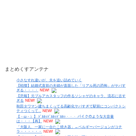
まとめくすアンテナ
小さなすれ違いが、夫を追い詰めていく
【戦慄】結婚式直前の夫婦が直面した「リアル死の恐怖」がヤバす
ぎる・・・・
NEW!
【悲報】元ブルアカスタッフの作るソシャゲのキャラ、流石に古す
ぎる
NEW!
秋田タワマン建ちまくってる高齢化ヤバすぎて駅前にコンパクトシ
ティつくって...
NEW!
【・ω・）】 ﾄﾞﾙﾙｯﾄﾞﾙﾙｯﾄﾞﾙﾙｯ・・・ バイクのような大音量
は・・・【再】
NEW!
「大阪人、一家に一台たこ焼き器」←ベルギーバージョンがコチ
ラ・・・・・・
NEW!