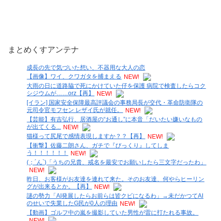
まとめくすアンテナ
成長の先で気づいた想い、不器用な大人の恋
【画像】ワイ、クワガタを捕まえる
NEW!
大雨の日に道路脇で死にかけていた仔を保護 病院で検査したらコク
シジウムが……orz【再】
NEW!
[イラン] 国家安全保障最高評議会の事務局長が交代・革命防衛隊の
元司令官モフセン レザイ氏が就任。
NEW!
【芸能】有吉弘行、居酒屋の“お通し”に本音「だいたい嫌いなもの
が出てくる...
NEW!
猫様って尻尾で感情表現しますか？？【再】
NEW!
【衝撃】佐藤二朗さん、ガチで『びっくり』してしま
う！！！！！！
NEW!
(；´ん`)「うちの兄貴、戒名を最安でお願いしたら三文字だったわ」
NEW!
昨日、お客様がお友達を連れて来た。そのお友達、何やらヒーリン
グが出来るとか。【再】
NEW!
謎の勢力「AI発展したらお前らは皆クビになるわ」→未だかつてAI
のせいで失業したG民が0人の理由
NEW!
【動画】ゴルフ中の嵐を撮影していた男性が雷に打たれる事故。
NEW!