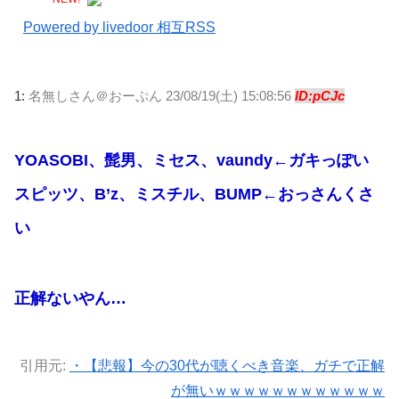
Powered by livedoor 相互RSS
1:
名無しさん＠おーぷん
23/08/19(土) 15:08:56
ID:pCJc
YOASOBI、髭男、ミセス、vaundy←ガキっぽい
スピッツ、B’z、ミスチル、BUMP←おっさんくさ
い
正解ないやん…
引用元:
・【悲報】今の30代が聴くべき音楽、ガチで正解
が無いｗｗｗｗｗｗｗｗｗｗｗｗ