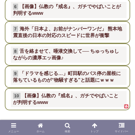
【画像】仏教の『戒名』、ガチでやばいことが
6
判明するwww
海外「日本よ、お前がナンバーワンだ」 熊本地
7
震直後の日本の対応のスピードに世界が衝撃
舌を絡ませて、唾液交換して── ちゅっちゅし
8
ながらの濃厚エッ画像♪
「ドラマを感じる…」町田駅のバス停の屋根に
9
落ちているものが“物騒すぎる”と話題にｗｗｗ
【画像】仏教の『戒名』、ガチでやばいこと
10
が判明するwww
2chnavi
メニュー
ホーム
検索
トップ
サイドバー