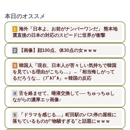
本日のオススメ
海外「日本よ、お前がナンバーワンだ」 熊本地
1
震直後の日本の対応のスピードに世界が衝撃
【画像】顔100点、体30点の女ｗｗｗ
2
韓国人「現在、日本人が苦々しい気持ちで韓国
3
を見ている理由がこちら…」→「相当悔しがって
るだろうな…（ﾌﾞﾙﾌﾞﾙ」＝韓国の反応
舌を絡ませて、唾液交換して── ちゅっちゅし
4
ながらの濃厚エッ画像♪
「ドラマを感じる…」町田駅のバス停の屋根に
5
落ちているものが“物騒すぎる”と話題にｗｗｗ