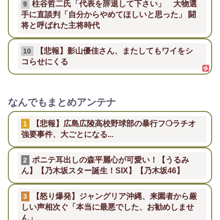
柱谷哲二氏「代表を辞退して下さい」 大物選
9
手に直談判「自分からやめてほしいと思った」 闘
将と呼ばれた主将時代
【悲報】影山優佳さん、またしてもワイをシ
10
コらせにくる
なんでもまとめアンテナ
【悲報】広島広陵高校野球部の暴行フ❍ラチオ
1
強要事件、大ごとになる...
ポニテ耳出しの森平麗心が可愛い！【うるみ
2
ん】【乃木坂スター誕生！SIX】【乃木坂46】
【怒り爆発】ジャングリア沖縄、来園者から厳
3
しい声相次ぐ「本当に最悪でした、お勧めしませ
ん」