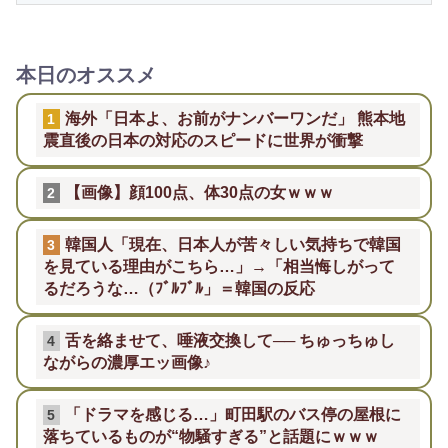
本日のオススメ
海外「日本よ、お前がナンバーワンだ」 熊本地
1
震直後の日本の対応のスピードに世界が衝撃
【画像】顔100点、体30点の女ｗｗｗ
2
韓国人「現在、日本人が苦々しい気持ちで韓国
3
を見ている理由がこちら…」→「相当悔しがって
るだろうな…（ﾌﾞﾙﾌﾞﾙ」＝韓国の反応
舌を絡ませて、唾液交換して── ちゅっちゅし
4
ながらの濃厚エッ画像♪
「ドラマを感じる…」町田駅のバス停の屋根に
5
落ちているものが“物騒すぎる”と話題にｗｗｗ