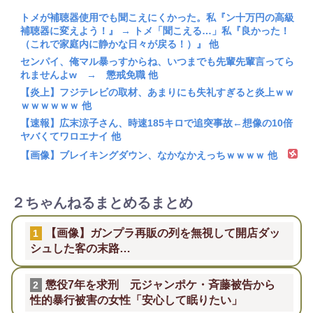
トメが補聴器使用でも聞こえにくかった。私『ン十万円の高級
補聴器に変えよう！』 → トメ「聞こえる…」私『良かった！
（これで家庭内に静かな日々が戻る！）』 他
センパイ、俺マル暴っすからね、いつまでも先輩先輩言ってら
れませんよw → 懲戒免職 他
【炎上】フジテレビの取材、あまりにも失礼すぎると炎上ｗｗ
ｗｗｗｗｗｗ 他
【速報】広末涼子さん、時速185キロで追突事故←想像の10倍
ヤバくてワロエナイ 他
【画像】ブレイキングダウン、なかなかえっちｗｗｗｗ 他
２ちゃんねるまとめるまとめ
【画像】ガンプラ再販の列を無視して開店ダッ
1
シュした客の末路…
懲役7年を求刑 元ジャンポケ・斉藤被告から
2
性的暴行被害の女性「安心して眠りたい」