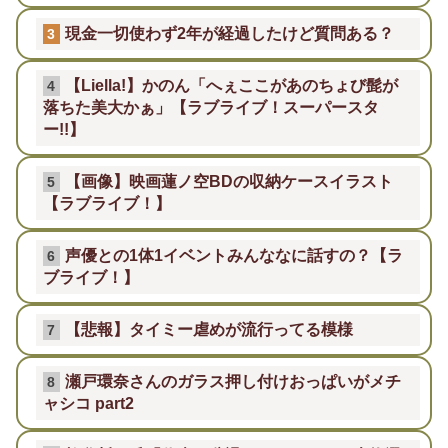
現金一切使わず2年が経過したけど質問ある？
3
【Liella!】かのん「へぇここがあのちょび髭が
4
落ちた美大かぁ」【ラブライブ！スーパースタ
ー!!】
【画像】映画蓮ノ空BDの収納ケースイラスト
5
【ラブライブ！】
声優との1体1イベントみんななに話すの？【ラ
6
ブライブ！】
【悲報】タイミー虐めが流行ってる模様
7
瀬戸環奈さんのガラス押し付けおっぱいがメチ
8
ャシコ part2