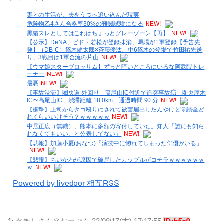
妻との生活が、夫をうつへ追い込んだ現実
危険物乙4さん合格率30%の難関試験になる
NEW!
黒猫スレとしてはこれはちょっとグレーゾーン【再】
NEW!
【公示】DeNA、ビド・若松が登録抹消、馬場が1軍登録【予告先
発】（DB-C）篠木健太郎×斉藤優汰、中6篠木の登場で竹田祐先送
り、3戦目は1軍合流の片山
NEW!
【ウマ娘スターブロッサム】ずっと暗いところにいるな阿武隈トレ
ーナー
NEW!
最悪
NEW!
【事故渋滞】圏央道 外回り 高尾山IC付近で追突事故💥 圏央厚木
IC〜高尾山IC 渋滞距離 18.0km 通過時間 90 分
NEW!
【衝撃】上司からタコ殴りにされて被害届出したんやけど示談金ど
れくらいいけそう？ｗｗｗｗｗ
NEW!
中居正広（無職）、熊本に多額の寄付していた。知人「誰にも知ら
れなくてもいい、と公表してない」
NEW!
【悲報】加藤小夏(おなつ)「演技中に惚れてしまった俳優がいる」
NEW!
【悲報】ちいかわが原因で破局したカップルがコチラｗｗｗｗｗｗ
ｗ
NEW!
Powered by livedoor 相互RSS
1:
名無しさん＠おーぷん
23/08/17(木) 17:17:55
ID:h5n9