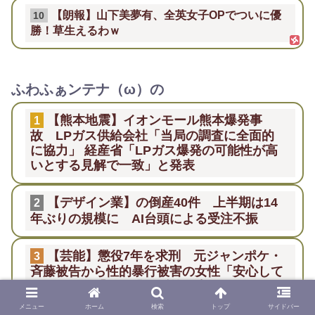
【朗報】山下美夢有、全英女子OPでついに優
10
勝！草生えるわｗ
ふわふぁンテナ（ω）の
【熊本地震】イオンモール熊本爆発事
1
故 LPガス供給会社「当局の調査に全面的
に協力」 経産省「LPガス爆発の可能性が高
いとする見解で一致」と発表
【デザイン業】の倒産40件 上半期は14
2
年ぶりの規模に AI台頭による受注不振
【芸能】懲役7年を求刑 元ジャンポケ・
3
斉藤被告から性的暴行被害の女性「安心して
眠りたい」「何も恐れず外を歩きたい」
メニュー
ホーム
検索
トップ
サイドバー