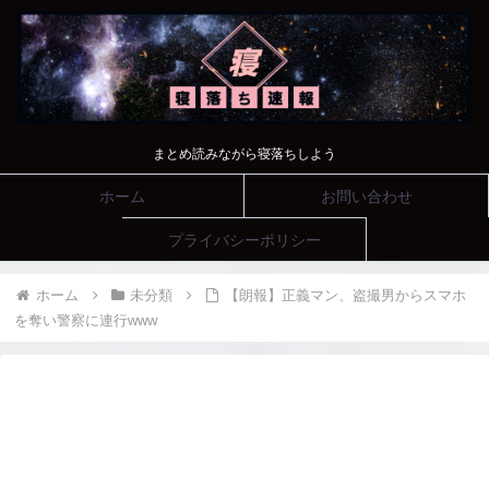
まとめ読みながら寝落ちしよう
ホーム
お問い合わせ
プライバシーポリシー
ホーム
未分類
【朗報】正義マン、盗撮男からスマホ
を奪い警察に連行www