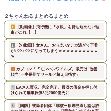
２ちゃんねるまとめるまとめ
【動画像】飛行機に『水銀』を持ち込めない理
1
由がこれ【→】
【ｼｺ動画】女さん、お○ぱいがデカ過ぎて下着
2
がパツパツになってしまうｗｗｗｗｗｗｗｗｗｗ
ｗ
カプコン「『モンハンワイルズ』販売は“改善
3
傾向”―中長期でワールド超え目指す」
EAさん買収、完全完了。買収の借金を押し付
4
けられて無事負債3兆2000億円に
【国防】被爆者団体「非核三原則見直し論は許
5