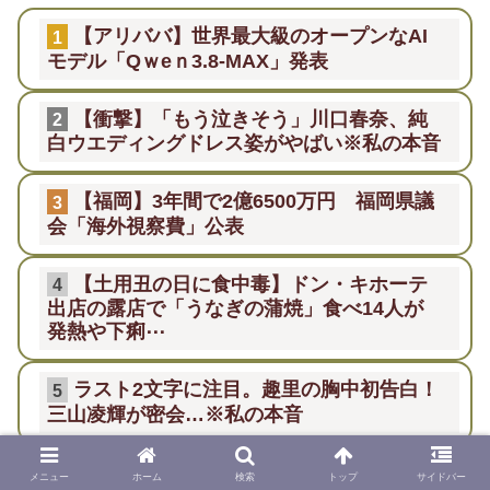
【アリババ】世界最大級のオープンなAI
1
モデル「Qｗeｎ3.8-MAX」発表
【衝撃】「もう泣きそう」川口春奈、純
2
白ウエディングドレス姿がやばい※私の本音
【福岡】3年間で2億6500万円 福岡県議
3
会「海外視察費」公表
【土用丑の日に食中毒】ドン・キホーテ
4
出店の露店で「うなぎの蒲焼」食べ14人が
発熱や下痢⋯
ラスト2文字に注目。趣里の胸中初告白！
5
三山凌輝が密会…※私の本音
拓跋国家⇒ 「北魏以来の北朝から、隋・
6
メニュー
ホーム
検索
トップ
サイドバー