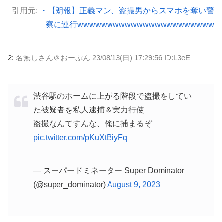
引用元:
・【朗報】正義マン、盗撮男からスマホを奪い警
察に連行wwwwwwwwwwwwwwwwwwwwwww
2:
名無しさん＠おーぷん
23/08/13(日) 17:29:56 ID:L3eE
渋谷駅のホームに上がる階段で盗撮をしてい
た被疑者を私人逮捕＆実力行使
盗撮なんてすんな、俺に捕まるぞ
pic.twitter.com/pKuXtBiyFq
— スーパードミネーター Super Dominator
(@super_dominator)
August 9, 2023