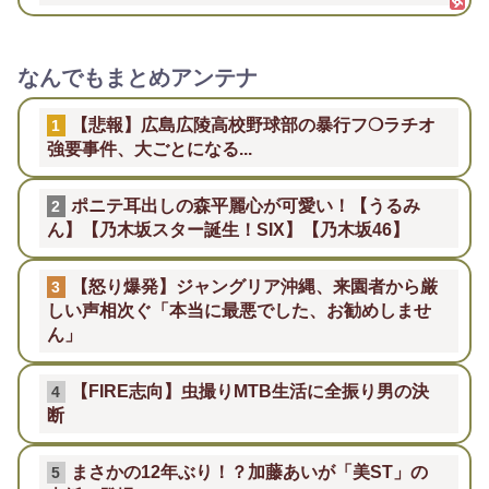
なんでもまとめアンテナ
【悲報】広島広陵高校野球部の暴行フ❍ラチオ
1
強要事件、大ごとになる...
ポニテ耳出しの森平麗心が可愛い！【うるみ
2
ん】【乃木坂スター誕生！SIX】【乃木坂46】
【怒り爆発】ジャングリア沖縄、来園者から厳
3
しい声相次ぐ「本当に最悪でした、お勧めしませ
ん」
【FIRE志向】虫撮りMTB生活に全振り男の決
4
断
まさかの12年ぶり！？加藤あいが「美ST」の
5