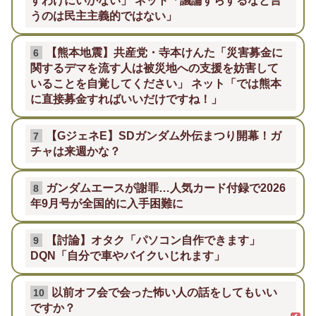
すわけにいかない」 ネット「議論すらするなと言
うのは民主主義的ではない」
【熊本地震】共産党・寺本けんた「災害募金に
6
関するデマを流す人は被災地への支援を妨害して
いることを自覚してください」 ネット「では熊本
に直接募金すればいいだけですね！」
【GジェネE】SDガンダム外伝まつり開幕！ガ
7
チャは来週かな？
ガンダムエースが謝罪…人気カード付録で2026
8
年9月号が全国的に入手困難に
【討論】オタク「パソコン自作できます」
9
DQN「自分で車やバイクいじれます」
以前オフ会で会った怖い人の話をしてもいい
10
ですか？