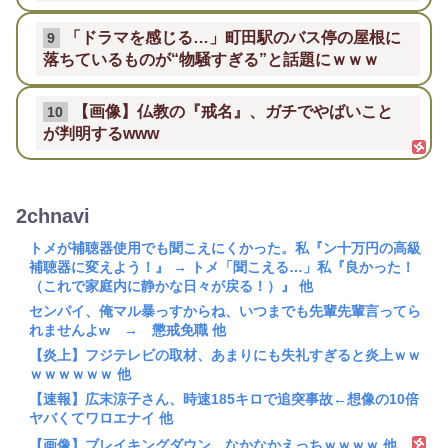
「ドラマを感じる…」町田駅のバス停の屋根に
9
落ちているものが“物騒すぎる”と話題にｗｗｗ
【画像】仏教の『戒名』、ガチでやばいこと
10
が判明するwww
2chnavi
トメが補聴器使用でも聞こえにくかった。私『ン十万円の高級
補聴器に変えよう！』 → トメ「聞こえる…」私『良かった！
（これで家庭内に静かな日々が戻る！）』 他
センパイ、俺マル暴っすからね、いつまでも先輩先輩言ってら
れませんよw → 懲戒免職 他
【炎上】フジテレビの取材、あまりにも失礼すぎると炎上ｗｗ
ｗｗｗｗｗｗ 他
【速報】広末涼子さん、時速185キロで追突事故←想像の10倍
ヤバくてワロエナイ 他
【画像】ブレイキングダウン、なかなかえっちｗｗｗｗ 他