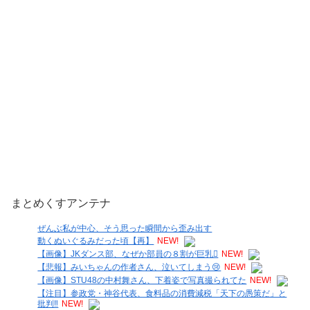
まとめくすアンテナ
ぜんぶ私が中心、そう思った瞬間から歪み出す
動くぬいぐるみだった頃【再】
NEW!
【画像】JKダンス部、なぜか部員の８割が巨乳🫪
NEW!
【悲報】みいちゃんの作者さん、泣いてしまう😢
NEW!
【画像】STU48の中村舞さん、下着姿で写真撮られてた
NEW!
【注目】参政党・神谷代表、食料品の消費減税「天下の愚策だ」と
批判‼
NEW!