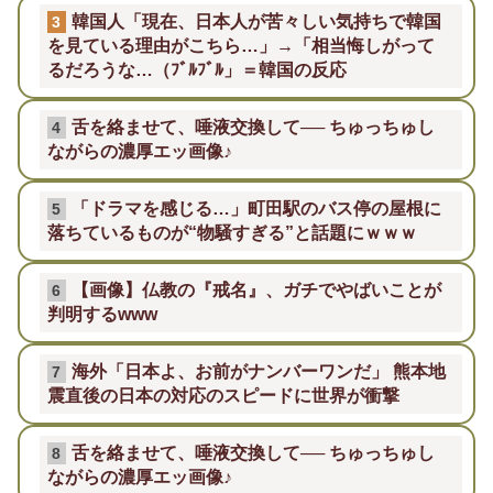
韓国人「現在、日本人が苦々しい気持ちで韓国
3
を見ている理由がこちら…」→「相当悔しがって
るだろうな…（ﾌﾞﾙﾌﾞﾙ」＝韓国の反応
舌を絡ませて、唾液交換して── ちゅっちゅし
4
ながらの濃厚エッ画像♪
「ドラマを感じる…」町田駅のバス停の屋根に
5
落ちているものが“物騒すぎる”と話題にｗｗｗ
【画像】仏教の『戒名』、ガチでやばいことが
6
判明するwww
海外「日本よ、お前がナンバーワンだ」 熊本地
7
震直後の日本の対応のスピードに世界が衝撃
舌を絡ませて、唾液交換して── ちゅっちゅし
8
ながらの濃厚エッ画像♪