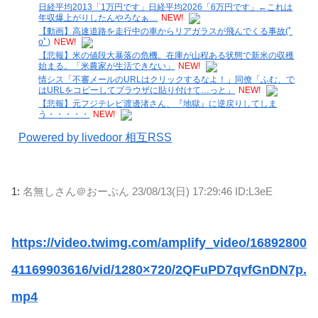
日経平均2013「1万円です」日経平均2026「6万円です」←これは
年収爆上がりしたんやろなぁ…
NEW!
【動画】高速道路を走行中の車からリアガラスが飛んでくる事故(ﾟ
oﾟ)
NEW!
【悲報】米の値段大暴落の危機。在庫が山程ある状態で新米の収穫
始まる。「米農家が生活できない」
NEW!
情シス「不審メールのURLはクリックするなよ！」同僚「ふむ、で
はURLをコピーしてブラウザに貼り付けて…っと」
NEW!
【悲報】元フジテレビ渡邊渚さん、『地獄』に逆戻りしてしま
う・・・・・
NEW!
Powered by livedoor 相互RSS
1:
名無しさん＠おーぷん
23/08/13(日) 17:29:46 ID:L3eE
https://video.twimg.com/amplify_video/16892800
41169903616/vid/1280×720/2QFuPD7qvfGnDN7p.
mp4