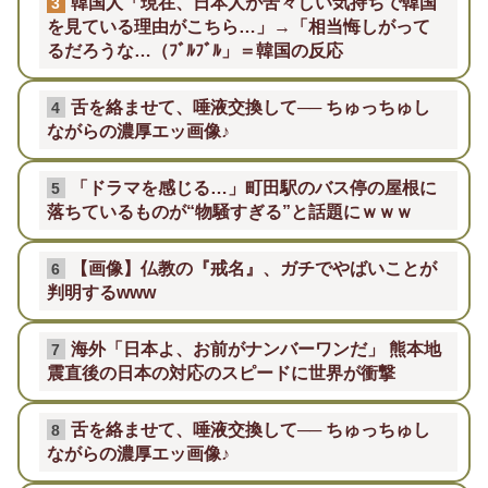
韓国人「現在、日本人が苦々しい気持ちで韓国
3
を見ている理由がこちら…」→「相当悔しがって
るだろうな…（ﾌﾞﾙﾌﾞﾙ」＝韓国の反応
舌を絡ませて、唾液交換して── ちゅっちゅし
4
ながらの濃厚エッ画像♪
「ドラマを感じる…」町田駅のバス停の屋根に
5
落ちているものが“物騒すぎる”と話題にｗｗｗ
【画像】仏教の『戒名』、ガチでやばいことが
6
判明するwww
海外「日本よ、お前がナンバーワンだ」 熊本地
7
震直後の日本の対応のスピードに世界が衝撃
舌を絡ませて、唾液交換して── ちゅっちゅし
8
ながらの濃厚エッ画像♪