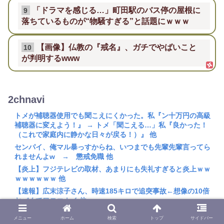
「ドラマを感じる…」町田駅のバス停の屋根に
9
落ちているものが“物騒すぎる”と話題にｗｗｗ
【画像】仏教の『戒名』、ガチでやばいこと
10
が判明するwww
2chnavi
トメが補聴器使用でも聞こえにくかった。私『ン十万円の高級
補聴器に変えよう！』 → トメ「聞こえる…」私『良かった！
（これで家庭内に静かな日々が戻る！）』 他
センパイ、俺マル暴っすからね、いつまでも先輩先輩言ってら
れませんよw → 懲戒免職 他
【炎上】フジテレビの取材、あまりにも失礼すぎると炎上ｗｗ
ｗｗｗｗｗｗ 他
【速報】広末涼子さん、時速185キロで追突事故←想像の10倍
ヤバくてワロエナイ 他
【画像】ブレイキングダウン、なかなかえっちｗｗｗｗ 他
メニュー
ホーム
検索
トップ
サイドバー