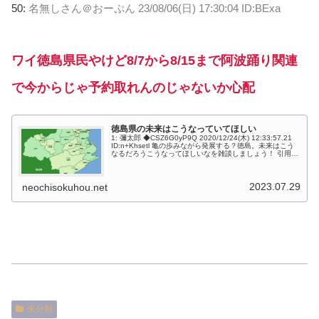
50:
名無しさん＠おーぷん
23/08/06(日) 17:30:04 ID:BExa
ワイ徳島県民やけど8/7から8/15まで阿波踊り関連
で今からじゃ予約取れんのじゃないか心配
徳島県の未来はこうなっていてほしい
1: 彌太郎 ◆CSZ6G0yP9Q 2020/12/24(木) 12:33:57.21
ID:n+Khsetl 亀の歩みながら発展する？徳島。未来はこう
なるだろうこうなってほしいなを雑談しましょう！ 引用
元: ・徳島県の未来はこうなってい...
2023.07.29
neochisokuhou.net
未分類