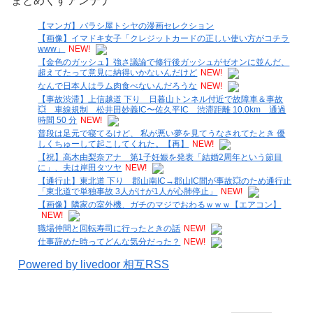
まとめくすアンテナ
【マンガ】バラシ屋トシヤの漫画セレクション
【画像】イマドキ女子「クレジットカードの正しい使い方がコチラ
www」
NEW!
【金色のガッシュ】強さ議論で修行後ガッシュがゼオンに並んだ、
超えてたって意見に納得いかないんだけど
NEW!
なんで日本人はラム肉食べないんだろうな
NEW!
【事故渋滞】上信越道 下り 日暮山トンネル付近で故障車＆事故
💥 車線規制 松井田妙義IC〜佐久平IC 渋滞距離 10.0km 通過
時間 50 分
NEW!
普段は足元で寝てるけど、 私が悪い夢を見てうなされてたとき 優
しくちゅーして起こしてくれた。【再】
NEW!
【祝】高木由梨奈アナ 第1子妊娠を発表「結婚2周年という節目
に」、夫は岸田タツヤ
NEW!
【通行止】東北道 下り 郡山南IC→郡山IC間が事故💥のため通行止
「東北道で単独事故 3人がけが1人が心肺停止」
NEW!
【画像】隣家の室外機、ガチのマジでおわるｗｗｗ【エアコン】
NEW!
職場仲間と回転寿司に行ったときの話
NEW!
仕事辞めた時ってどんな気分だった？
NEW!
Powered by livedoor 相互RSS