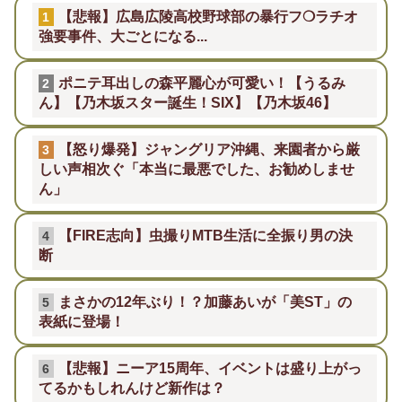
【悲報】広島広陵高校野球部の暴行フ❍ラチオ
1
強要事件、大ごとになる...
ポニテ耳出しの森平麗心が可愛い！【うるみ
2
ん】【乃木坂スター誕生！SIX】【乃木坂46】
【怒り爆発】ジャングリア沖縄、来園者から厳
3
しい声相次ぐ「本当に最悪でした、お勧めしませ
ん」
【FIRE志向】虫撮りMTB生活に全振り男の決
4
断
まさかの12年ぶり！？加藤あいが「美ST」の
5
表紙に登場！
【悲報】ニーア15周年、イベントは盛り上がっ
6
てるかもしれんけど新作は？