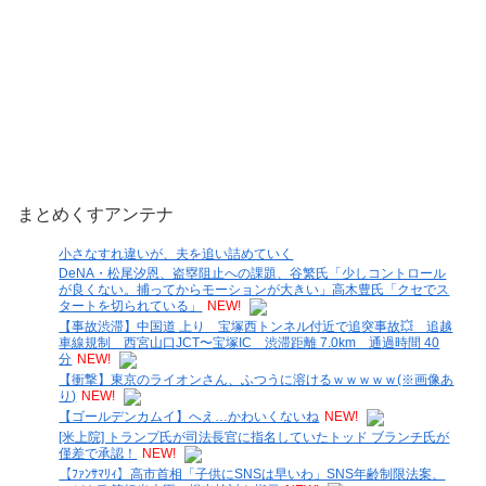
まとめくすアンテナ
小さなすれ違いが、夫を追い詰めていく
DeNA・松尾汐恩、盗塁阻止への課題、谷繁氏「少しコントロール
が良くない。捕ってからモーションが大きい」高木豊氏「クセでス
タートを切られている」
NEW!
【事故渋滞】中国道 上り 宝塚西トンネル付近で追突事故💥 追越
車線規制 西宮山口JCT〜宝塚IC 渋滞距離 7.0km 通過時間 40
分
NEW!
【衝撃】東京のライオンさん、ふつうに溶けるｗｗｗｗｗ(※画像あ
り)
NEW!
【ゴールデンカムイ】へえ…かわいくないね
NEW!
[米上院] トランプ氏が司法長官に指名していたトッド ブランチ氏が
僅差で承認！
NEW!
【ﾌｧﾝｻﾏﾘｨ】高市首相「子供にSNSは早いわ」SNS年齢制限法案、