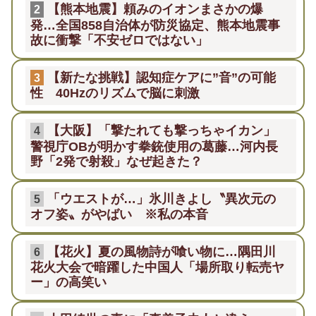
【熊本地震】頼みのイオンまさかの爆
2
発…全国858自治体が防災協定、熊本地震事
故に衝撃「不安ゼロではない」
【新たな挑戦】認知症ケアに”音”の可能
3
性 40Hzのリズムで脳に刺激
【大阪】「撃たれても撃っちゃイカン」
4
警視庁OBが明かす拳銃使用の葛藤…河内長
野「2発で射殺」なぜ起きた？
「ウエストが…」氷川きよし〝異次元の
5
オフ姿〟がやばい ※私の本音
【花火】夏の風物詩が喰い物に…隅田川
6
花火大会で暗躍した中国人「場所取り転売ヤ
ー」の高笑い