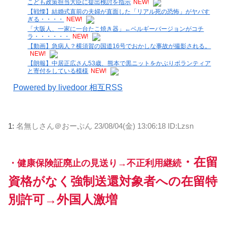
こども政策担当大臣に提出検討を指示
NEW!
【戦慄】結婚式直前の夫婦が直面した「リアル死の恐怖」がヤバす
ぎる・・・・
NEW!
「大阪人、一家に一台たこ焼き器」←ベルギーバージョンがコチ
ラ・・・・・・
NEW!
【動画】急病人？横須賀の国道16号でおかしな事故が撮影される。
NEW!
【朗報】中居正広さん53歳、熊本で黒ニットをかぶりボランティア
と寄付をしている模様
NEW!
Powered by livedoor 相互RSS
1:
名無しさん＠おーぷん
23/08/04(金) 13:06:18 ID:Lzsn
・在留
・健康保険証廃止の見送り→不正利用継続
資格がなく強制送還対象者への在留特
別許可→外国人激増