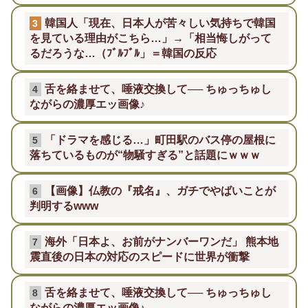
韓国人「現在、日本人が苦々しい気持ちで韓国
3
を見ている理由がこちら…」→「相当悔しがって
るだろうな…（ﾌﾞﾙﾌﾞﾙ」＝韓国の反応
舌を絡ませて、唾液交換して── ちゅっちゅし
4
ながらの濃厚エッ画像♪
「ドラマを感じる…」町田駅のバス停の屋根に
5
落ちているものが“物騒すぎる”と話題にｗｗｗ
【画像】仏教の『戒名』、ガチでやばいことが
6
判明するwww
海外「日本よ、お前がナンバーワンだ」 熊本地
7
震直後の日本の対応のスピードに世界が衝撃
舌を絡ませて、唾液交換して── ちゅっちゅし
8
ながらの濃厚エッ画像♪