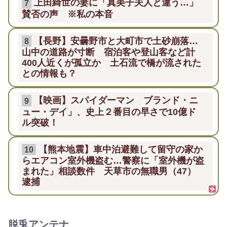
上田綺世の妻に「真美子夫人と違う…」
7
賛否の声 ※私の本音
【長野】安曇野市と大町市で土砂崩落…
8
山中の道路が寸断 宿泊客や登山客など計
400人近くが孤立か 土石流で橋が流された
との情報も？
【映画】スパイダーマン ブランド・ニ
9
ュー・デイ」、史上２番目の早さで10億ド
ル突破！
【熊本地震】車中泊避難して留守の家か
10
らエアコン室外機盗む…警察に「室外機が盗
まれた」相談数件 天草市の無職男（47）
逮捕
脱兎アンテナ