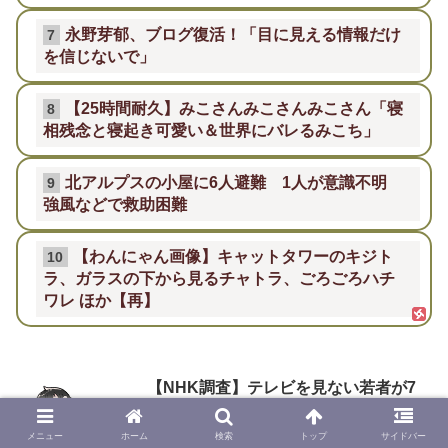
永野芽郁、ブログ復活！「目に見える情報だけ
7
を信じないで」
【25時間耐久】みこさんみこさんみこさん「寝
8
相残念と寝起き可愛い＆世界にバレるみこち」
北アルプスの小屋に6人避難 1人が意識不明
9
強風などで救助困難
【わんにゃん画像】キャットタワーのキジト
10
ラ、ガラスの下から見るチャトラ、ごろごろハチ
ワレ ほか【再】
【NHK調査】テレビを見ない若者が7
割！「見ない理由はNHKやろ」加速す
る受信料への根強い不満
メニュー
ホーム
検索
トップ
サイドバー