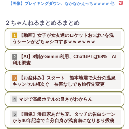
【画像】ブレイキングダウン、なかなかえっちｗｗｗｗ 他
２ちゃんねるまとめるまとめ
【動画】女子が女友達のロケットお○ぱいを洗
1
うシーンがどちゃシコすぎｗｗｗｗｗｗ
【AI】8割がGemini利用、ChatGPTは68% AI
2
利用調査
【お盆休み】スタート 熊本地震で大分の温泉
3
キャンセル相次ぐ 被害なしでも旅行先変更
マジで高級ホテルの良さがわからん
4
【画像】漫画家あだち充、タッチの告白シーン
5
から40年記念で自分自身が浅倉南になりきり投稿