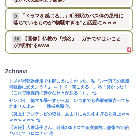
「ドラマを感じる…」町田駅のバス停の屋根に
9
落ちているものが“物騒すぎる”と話題にｗｗｗ
【画像】仏教の『戒名』、ガチでやばいこと
10
が判明するwww
2chnavi
トメが補聴器使用でも聞こえにくかった。私『ン十万円の高級
補聴器に変えよう！』 → トメ「聞こえる…」私『良かった！
（これで家庭内に静かな日々が戻る！）』 他
センパイ、俺マル暴っすからね、いつまでも先輩先輩言ってら
れませんよw → 懲戒免職 他
【炎上】フジテレビの取材、あまりにも失礼すぎると炎上ｗｗ
ｗｗｗｗｗｗ 他
【速報】広末涼子さん、時速185キロで追突事故←想像の10倍
ヤバくてワロエナイ 他