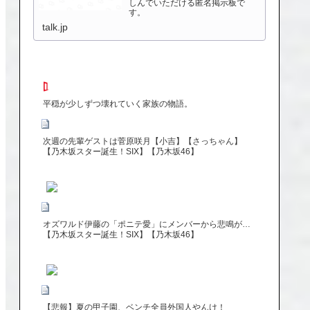
しんでいただける匿名掲示板で
す。
talk.jp
平穏が少しずつ壊れていく家族の物語。
次週の先輩ゲストは菅原咲月【小吉】【さっちゃん】
【乃木坂スター誕生！SIX】【乃木坂46】
オズワルド伊藤の「ポニテ愛」にメンバーから悲鳴が…
【乃木坂スター誕生！SIX】【乃木坂46】
【悲報】夏の甲子園、ベンチ全員外国人やんけ！