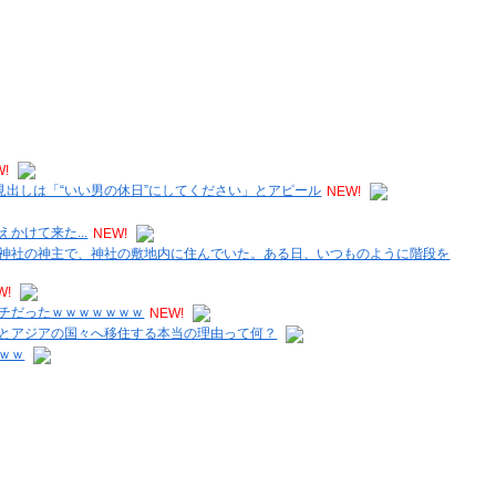
W!
の見出しは「“いい男の休日”にしてください」とアピール
NEW!
かけて来た...
NEW!
神社の神主で、神社の敷地内に住んでいた。ある日、いつものように階段を
W!
チだったｗｗｗｗｗｗｗ
NEW!
とアジアの国々へ移住する本当の理由って何？
ｗｗ