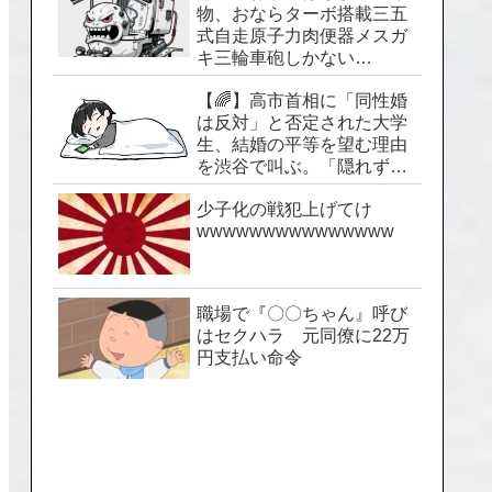
物、おならターボ搭載三五
式自走原子力肉便器メスガ
キ三輪車砲しかない…
【🌈】高市首相に「同性婚
は反対」と否定された大学
生、結婚の平等を望む理由
を渋谷で叫ぶ。「隠れずに
生きられる社会を」
少子化の戦犯上げてけ
wwwwwwwwwwwwwww
職場で『〇〇ちゃん』呼び
はセクハラ 元同僚に22万
円支払い命令