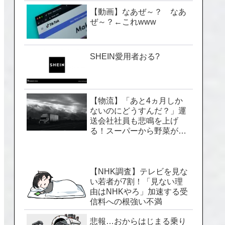
【動画】なあぜ～？ なあ
ぜ～？←これwww
SHEIN愛用者おる?
【物流】「あと4ヵ月しか
ないのにどうすんだ？」運
送会社社員も悲鳴を上げ
る！スーパーから野菜が消
える「2024年問題」のヤバ
い実情
【NHK調査】テレビを見な
い若者が7割！「見ない理
由はNHKやろ」加速する受
信料への根強い不満
悲報…おからはじまる乗り