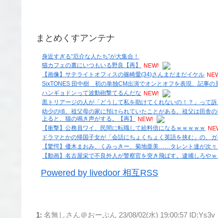
まとめくすアンテナ
身近すぎる“厄介な人たち”が大集合！
猫カフェの裏にいつもいる野良【再】
NEW!
【画像】サテライトオフィスの篠崎愛(34)さんまだまだイケル
NE
SixTONES 田中樹 初の単独CM出演でオンとオフを表現、記事
ハンギョドンって波動砲撃てるんだな
NEW!
黒トリアージの人が「どうして私を助けてくれないの！？」って訴え
幼少の頃、祖父母の家に預けられていたことがある。祖父は田舎の
上ると、猫の鳴き声がする。【再】
NEW!
【衝撃】公務員ワイ、民間に転職して給料倍になるｗｗｗｗｗ
NE
ドラマとかの帰国子女が「会話にちょくちょく英語を挟む」の、ガ
【驚愕】優木まおみ、くみっきー、菊地亜美……タレント達が次々
【動画】名古屋栄で不良外人が警察官を突き飛ばす。逮捕しろやｗ
Powered by livedoor 相互RSS
1:
名無しさん＠おーぷん
23/08/02(水) 19:00:57 ID:Ys3v