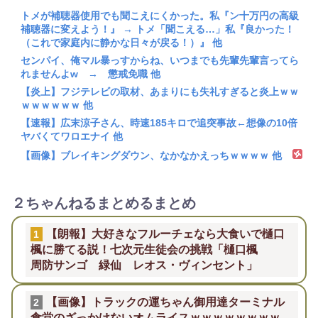
トメが補聴器使用でも聞こえにくかった。私『ン十万円の高級
補聴器に変えよう！』 → トメ「聞こえる…」私『良かった！
（これで家庭内に静かな日々が戻る！）』 他
センパイ、俺マル暴っすからね、いつまでも先輩先輩言ってら
れませんよw → 懲戒免職 他
【炎上】フジテレビの取材、あまりにも失礼すぎると炎上ｗｗ
ｗｗｗｗｗｗ 他
【速報】広末涼子さん、時速185キロで追突事故←想像の10倍
ヤバくてワロエナイ 他
【画像】ブレイキングダウン、なかなかえっちｗｗｗｗ 他
２ちゃんねるまとめるまとめ
【朗報】大好きなフルーチェなら大食いで樋口
1
楓に勝てる説！七次元生徒会の挑戦「樋口楓
周防サンゴ 緑仙 レオス・ヴィンセント」
【画像】トラックの運ちゃん御用達ターミナル
2
食堂のざっかけないオムライスｗｗｗｗｗｗｗｗ