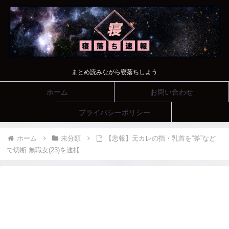
まとめ読みながら寝落ちしよう
ホーム
お問い合わせ
プライバシーポリシー
ホーム
未分類
【悲報】元カレの指・乳首を“斧”など
で切断 無職女(23)を逮捕