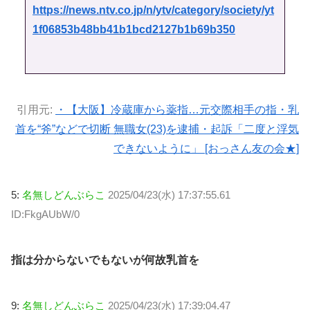
https://news.ntv.co.jp/n/ytv/category/society/yt
1f06853b48bb41b1bcd2127b1b69b350
引用元:
・【大阪】冷蔵庫から薬指…元交際相手の指・乳
首を“斧”などで切断 無職女(23)を逮捕・起訴「二度と浮気
できないように」 [おっさん友の会★]
5:
名無しどんぶらこ
2025/04/23(水) 17:37:55.61
ID:FkgAUbW/0
指は分からないでもないが何故乳首を
9:
名無しどんぶらこ
2025/04/23(水) 17:39:04.47