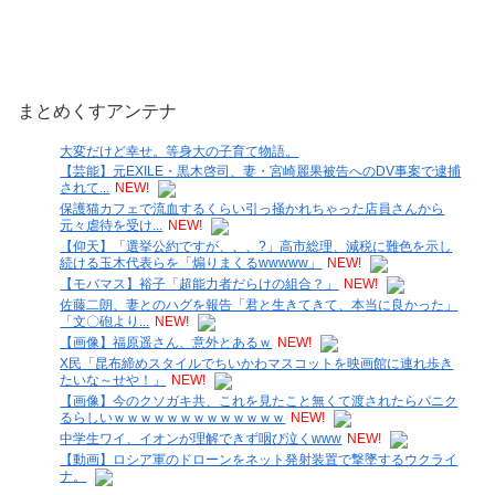
まとめくすアンテナ
大変だけど幸せ。等身大の子育て物語。
【芸能】元EXILE・黒木啓司、妻・宮崎麗果被告へのDV事案で逮捕
されて...
NEW!
保護猫カフェで流血するくらい引っ掻かれちゃった店員さんから
元々虐待を受け...
NEW!
【仰天】「選挙公約ですが、、、?」高市総理、減税に難色を示し
続ける玉木代表らを「煽りまくるwwwww」
NEW!
【モバマス】裕子「超能力者だらけの組合？」
NEW!
佐藤二朗、妻とのハグを報告「君と生きてきて、本当に良かった」
「文〇砲より...
NEW!
【画像】福原遥さん、意外とあるｗ
NEW!
X民「昆布締めスタイルでちいかわマスコットを映画館に連れ歩き
たいな～せや！」
NEW!
【画像】今のクソガキ共、これを見たこと無くて渡されたらパニク
るらしいｗｗｗｗｗｗｗｗｗｗｗｗｗ
NEW!
中学生ワイ、イオンが理解できず咽び泣くwww
NEW!
【動画】ロシア軍のドローンをネット発射装置で撃墜するウクライ
ナ。