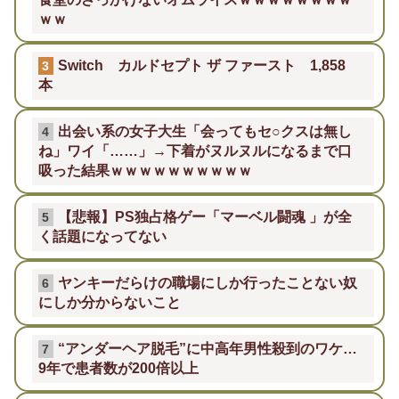
ｗｗ
Switch カルドセプト ザ ファースト 1,858
3
本
出会い系の女子大生「会ってもセ○クスは無し
4
ね」ワイ「……」→下着がヌルヌルになるまで口
吸った結果ｗｗｗｗｗｗｗｗｗｗ
【悲報】PS独占格ゲー「マーベル闘魂 」が全
5
く話題になってない
ヤンキーだらけの職場にしか行ったことない奴
6
にしか分からないこと
“アンダーヘア脱毛”に中高年男性殺到のワケ…
7
9年で患者数が200倍以上