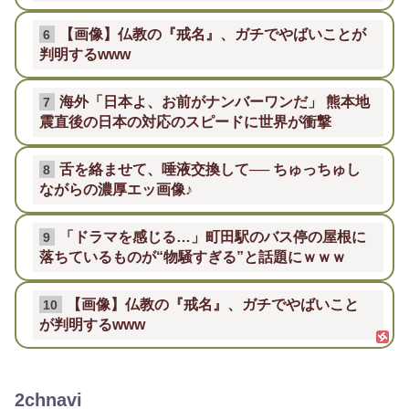
【画像】仏教の『戒名』、ガチでやばいことが
6
判明するwww
海外「日本よ、お前がナンバーワンだ」 熊本地
7
震直後の日本の対応のスピードに世界が衝撃
舌を絡ませて、唾液交換して── ちゅっちゅし
8
ながらの濃厚エッ画像♪
「ドラマを感じる…」町田駅のバス停の屋根に
9
落ちているものが“物騒すぎる”と話題にｗｗｗ
【画像】仏教の『戒名』、ガチでやばいこと
10
が判明するwww
2chnavi