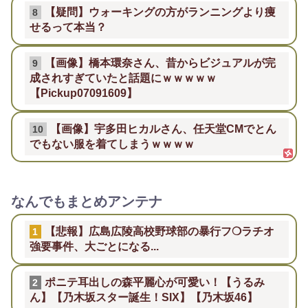
【疑問】ウォーキングの方がランニングより痩
8
せるって本当？
【画像】橋本環奈さん、昔からビジュアルが完
9
成されすぎていたと話題にｗｗｗｗｗ
【Pickup07091609】
【画像】宇多田ヒカルさん、任天堂CMでとん
10
でもない服を着てしまうｗｗｗｗ
なんでもまとめアンテナ
【悲報】広島広陵高校野球部の暴行フ❍ラチオ
1
強要事件、大ごとになる...
ポニテ耳出しの森平麗心が可愛い！【うるみ
2
ん】【乃木坂スター誕生！SIX】【乃木坂46】