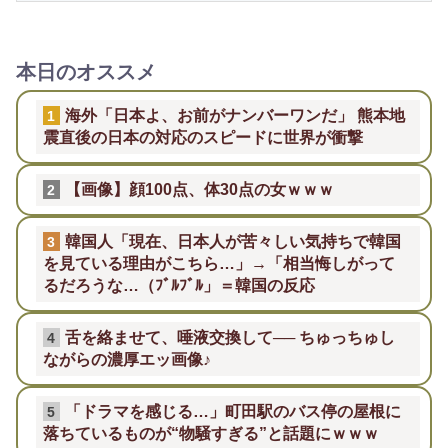
本日のオススメ
海外「日本よ、お前がナンバーワンだ」 熊本地
1
震直後の日本の対応のスピードに世界が衝撃
【画像】顔100点、体30点の女ｗｗｗ
2
韓国人「現在、日本人が苦々しい気持ちで韓国
3
を見ている理由がこちら…」→「相当悔しがって
るだろうな…（ﾌﾞﾙﾌﾞﾙ」＝韓国の反応
舌を絡ませて、唾液交換して── ちゅっちゅし
4
ながらの濃厚エッ画像♪
「ドラマを感じる…」町田駅のバス停の屋根に
5
落ちているものが“物騒すぎる”と話題にｗｗｗ