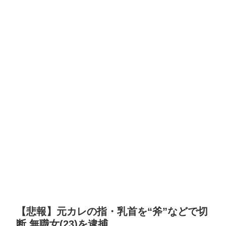
【悲報】元カレの指・乳首を“斧”などで切
断 無職女(23)を逮捕