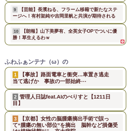
【芸能】長濱ねる、フラーム移籍で新たなステ
9
ージへ！有村架純や吉岡里帆と共演が期待される
【朗報】山下美夢有、全英女子OPでついに優
10
勝！草生えるわｗ
ふわふぁンテナ（ω）の
【事故】路面電車と衝突…車置き逃走
1
当て逃げか 事故の一部始終⋯
管理人日誌feat.AIのべりすと【1211日
2
目】
【京都】女性の脳腫瘍摘出手術で誤っ
3
て“腫瘍の無い部位”を摘出 脳幹など損傷受