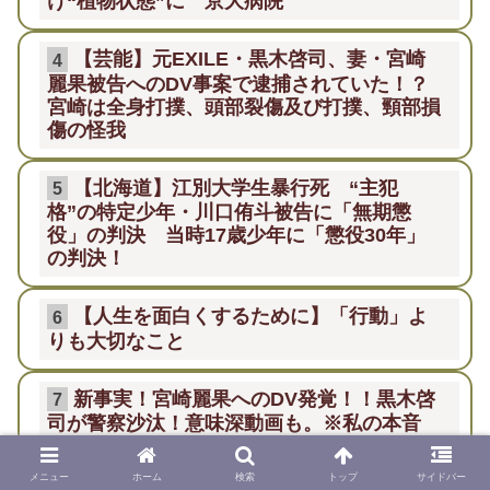
け“植物状態”に 京大病院
【芸能】元EXILE・黒木啓司、妻・宮崎
4
麗果被告へのDV事案で逮捕されていた！？
宮崎は全身打撲、頭部裂傷及び打撲、頸部損
傷の怪我
【北海道】江別大学生暴行死 “主犯
5
格”の特定少年・川口侑斗被告に「無期懲
役」の判決 当時17歳少年に「懲役30年」
の判決！
【人生を面白くするために】「行動」よ
6
りも大切なこと
新事実！宮崎麗果へのDV発覚！！黒木啓
7
司が警察沙汰！意味深動画も。※私の本音
【ジャングリア沖縄】「ロイヤルチケッ
メニュー
ホーム
検索
トップ
サイドバー
8