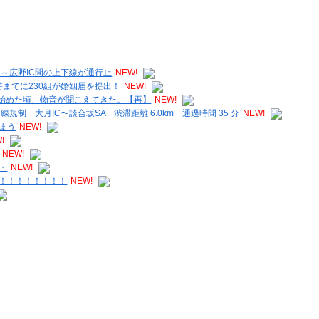
C～広野IC間の上下線が通行止
NEW!
1時までに230組が婚姻届を提出！
NEW!
り始めた頃、物音が聞こえてきた。【再】
NEW!
制 大月IC〜談合坂SA 渋滞距離 6.0km 通過時間 35 分
NEW!
まう
NEW!
!
NEW!
・
NEW!
！！！！！！！！
NEW!