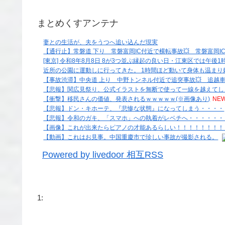
まとめくすアンテナ
妻との生活が、夫をうつへ追い込んだ現実
【通行止】常磐道 下り 常磐富岡IC付近で横転事故💥 常磐富岡I
[東京] 令和8年8月8日 8が3つ並ぶ縁起の良い日・江東区では午後
近所の公園に運動しに行ってきた。 1時間ほど動いて身体も温ま
【事故渋滞】中央道 上り 中野トンネル付近で追突事故💥 追越車線規
【悲報】関広見祭り、公式イラストを無断で使って一線を越えてし
【衝撃】移民さんの価値、発表されるｗｗｗｗｗ(※画像あり)
NEW
【悲報】ドン・キホーテ、『悲惨な状態』になってしまう・・・・
【悲報】令和のガキ、「スマホ」への執着がレベチへ・・・・・・
【画像】これが出来たらピアノの才能あるらしい！！！！！！！！
【動画】これはお見事。中国重慶市で珍しい事故が撮影される。
Powered by livedoor 相互RSS
1: