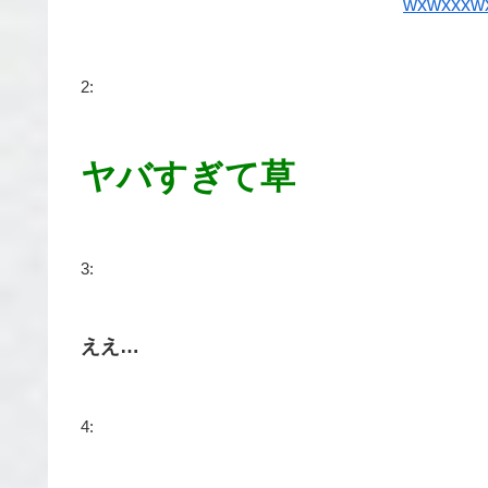
wxwxxxw
2:
ヤバすぎて草
3:
ええ…
4: