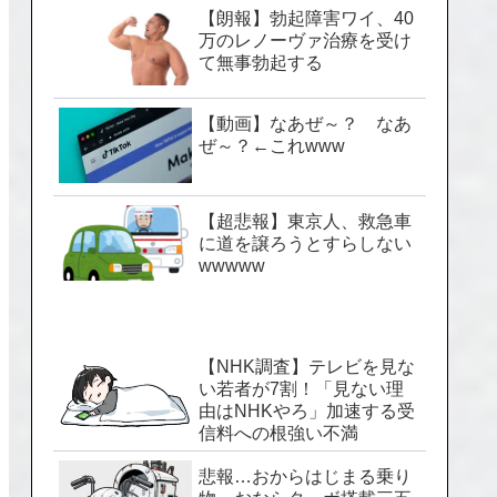
【朗報】勃起障害ワイ、40
万のレノーヴァ治療を受け
て無事勃起する
【動画】なあぜ～？ なあ
ぜ～？←これwww
【超悲報】東京人、救急車
に道を譲ろうとすらしない
wwwww
【NHK調査】テレビを見な
い若者が7割！「見ない理
由はNHKやろ」加速する受
信料への根強い不満
悲報…おからはじまる乗り