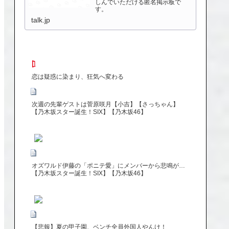
しんでいただける匿名掲示板で
す。
talk.jp
恋は疑惑に染まり、狂気へ変わる
次週の先輩ゲストは菅原咲月【小吉】【さっちゃん】
【乃木坂スター誕生！SIX】【乃木坂46】
オズワルド伊藤の「ポニテ愛」にメンバーから悲鳴が…
【乃木坂スター誕生！SIX】【乃木坂46】
【悲報】夏の甲子園、ベンチ全員外国人やんけ！