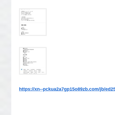
https://xn--pckua2a7gp15o89zb.com/jb/ed