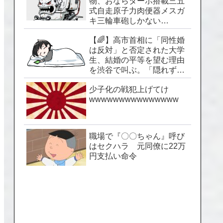
物、おならターボ搭載三五
式自走原子力肉便器メスガ
キ三輪車砲しかない…
【🌈】高市首相に「同性婚
は反対」と否定された大学
生、結婚の平等を望む理由
を渋谷で叫ぶ。「隠れずに
生きられる社会を」
少子化の戦犯上げてけ
wwwwwwwwwwwwwww
職場で『〇〇ちゃん』呼び
はセクハラ 元同僚に22万
円支払い命令