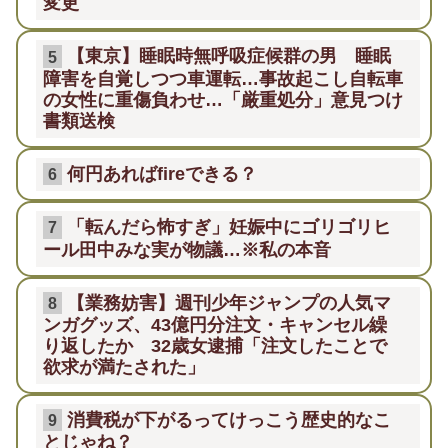
変更
【東京】睡眠時無呼吸症候群の男 睡眠
5
障害を自覚しつつ車運転…事故起こし自転車
の女性に重傷負わせ…「厳重処分」意見つけ
書類送検
何円あればfireできる？
6
「転んだら怖すぎ」妊娠中にゴリゴリヒ
7
ール田中みな実が物議…※私の本音
【業務妨害】週刊少年ジャンプの人気マ
8
ンガグッズ、43億円分注文・キャンセル繰
り返したか 32歳女逮捕「注文したことで
欲求が満たされた」
消費税が下がるってけっこう歴史的なこ
9
とじゃね？