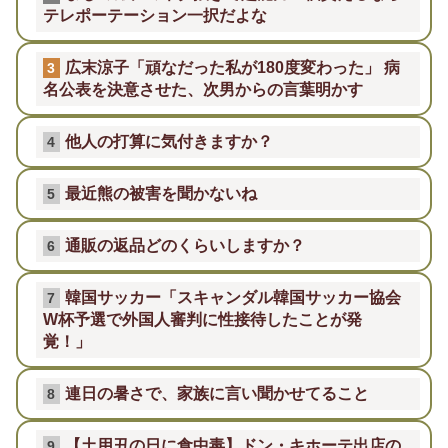
テレポーテーション一択だよな
広末涼子「頑なだった私が180度変わった」 病
3
名公表を決意させた、次男からの言葉明かす
他人の打算に気付きますか？
4
最近熊の被害を聞かないね
5
通販の返品どのくらいしますか？
6
韓国サッカー「スキャンダル韓国サッカー協会
7
W杯予選で外国人審判に性接待したことが発
覚！」
連日の暑さで、家族に言い聞かせてること
8
【土用丑の日に食中毒】ドン・キホーテ出店の
9