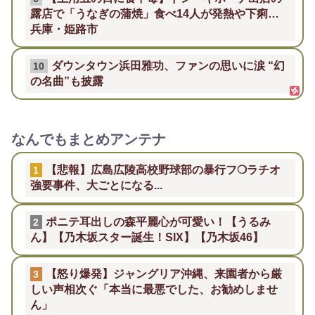
露店で「うなぎの蒲焼」食べ14人が発熱や下痢…
兵庫・姫路市
ダウンタウン浜田雅功、ファンの思いに涙 “幻
10
の名曲”も披露
なんでもまとめアンテナ
【悲報】広島広陵高校野球部の暴行フ❍ラチオ
1
強要事件、大ごとになる...
ポニテ耳出しの森平麗心が可愛い！【うるみ
2
ん】【乃木坂スター誕生！SIX】【乃木坂46】
【怒り爆発】ジャングリア沖縄、来園者から厳
3
しい声相次ぐ「本当に最悪でした、お勧めしませ
ん」