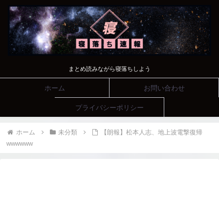
まとめ読みながら寝落ちしよう
ホーム
お問い合わせ
プライバシーポリシー
ホーム
未分類
【朗報】松本人志、地上波電撃復帰
wwwwww