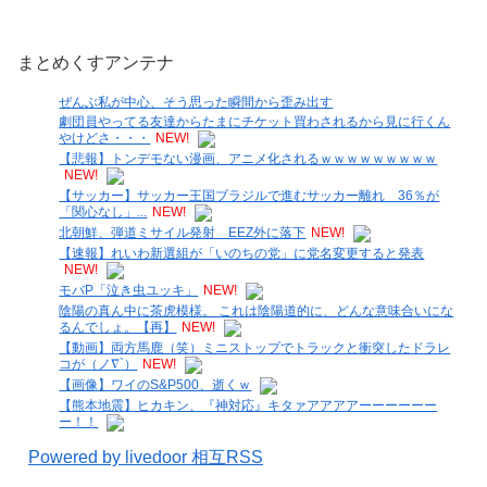
まとめくすアンテナ
ぜんぶ私が中心、そう思った瞬間から歪み出す
劇団員やってる友達からたまにチケット買わされるから見に行くん
やけどさ・・・
NEW!
【悲報】トンデモない漫画、アニメ化されるｗｗｗｗｗｗｗｗｗ
NEW!
【サッカー】サッカー王国ブラジルで進むサッカー離れ 36％が
「関心なし」...
NEW!
北朝鮮、弾道ミサイル発射 EEZ外に落下
NEW!
【速報】れいわ新選組が「いのちの党」に党名変更すると発表
NEW!
モバP「泣き虫ユッキ」
NEW!
陰陽の真ん中に茶虎模様。 これは陰陽道的に、どんな意味合いにな
るんでしょ。【再】
NEW!
【動画】両方馬鹿（笑）ミニストップでトラックと衝突したドラレ
コが（ノ∇`）
NEW!
【画像】ワイのS&P500、逝くｗ
【熊本地震】ヒカキン、『神対応』キタァアアアアーーーーーー
ー！！
Powered by livedoor 相互RSS