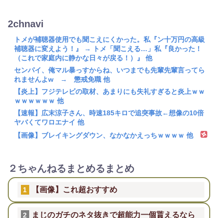
2chnavi
トメが補聴器使用でも聞こえにくかった。私『ン十万円の高級
補聴器に変えよう！』 → トメ「聞こえる…」私『良かった！
（これで家庭内に静かな日々が戻る！）』 他
センパイ、俺マル暴っすからね、いつまでも先輩先輩言ってら
れませんよw → 懲戒免職 他
【炎上】フジテレビの取材、あまりにも失礼すぎると炎上ｗｗ
ｗｗｗｗｗｗ 他
【速報】広末涼子さん、時速185キロで追突事故←想像の10倍
ヤバくてワロエナイ 他
【画像】ブレイキングダウン、なかなかえっちｗｗｗｗ 他
２ちゃんねるまとめるまとめ
【画像】これ超おすすめ
1
まじのガチのネタ抜きで超能力一個貰えるなら
2