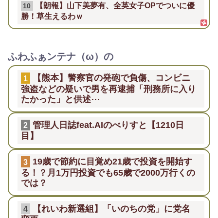
【朗報】山下美夢有、全英女子OPでついに優
10
勝！草生えるわｗ
ふわふぁンテナ（ω）の
【熊本】警察官の発砲で負傷、コンビニ
1
強盗などの疑いで男を再逮捕「刑務所に入り
たかった」と供述⋯
管理人日誌feat.AIのべりすと【1210日
2
目】
19歳で節約に目覚め21歳で投資を開始す
3
る！？月1万円投資でも65歳で2000万行くの
では？
【れいわ新選組】「いのちの党」に党名
4