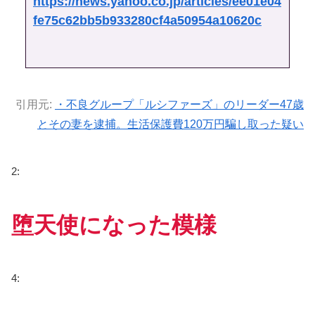
https://news.yahoo.co.jp/articles/ee01e04
fe75c62bb5b933280cf4a50954a10620c
引用元:
・不良グループ「ルシファーズ」のリーダー47歳
とその妻を逮捕。生活保護費120万円騙し取った疑い
2:
堕天使になった模様
4: