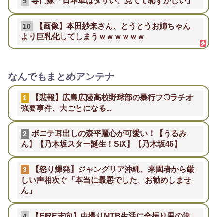
専門家「日本車はダサい、見てて恥ずかしい」
9
【画像】本田紗来さん、とうとうお姉ちゃん
10
より巨乳化してしまうｗｗｗｗｗｗ
なんでもまとめアンテナ
【悲報】広島広陵高校野球部の暴行フ❍ラチオ
1
強要事件、大ごとになる...
ポニテ耳出しの森平麗心が可愛い！【うるみ
2
ん】【乃木坂スター誕生！SIX】【乃木坂46】
【怒り爆発】ジャングリア沖縄、来園者から厳
3
しい声相次ぐ「本当に最悪でした、お勧めしませ
ん」
【FIRE志向】虫撮りMTB生活に全振り男の決
4