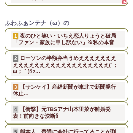
ふわふぁンテナ（ω）の
夜のひと笑い・いちえ恋人りょうと破局
1
「ファン・家族に申し訳ない」※私の本音
ローソンの半額弁当うめえええええええ
2
ええええええええええええええええええ(´；
ω；｀)ｳｯ…
【サンケイ】産経新聞が東北で新聞発行
3
休止…
【衝撃】元TBSアナ山本里菜が離婚発
4
表！前向きな決断⁉
熊本人、普通に会社に行ってることが判
5