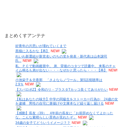
まとめくすアンテナ
好青年の片思いが壊れていくまで
黒猫に入るかな【再】
NEW!
れいわ新選組が新党名いのちの党を発表・新代表は山本譲司
氏...
NEW!
私、ＰＣで動画鑑賞中。 弟、背後のコタツで読書中。 来客のチャ
イム鳴るも弟が出ない・・・なぜかと思ったら・・・【再】
NEW!
小池栄子＆北香那 「さよならノワール」第5話視聴率は
2.9％
NEW!
【スパロボZ】令和のリ・ブラスタTカッコ良くてありがたい
NEW!
【私はあなたの味方】中学の同級生をストーカー行為か 24歳の女
を逮捕 男性の自宅に唐揚げや文庫本など繰り返し届ける
NEW!
【感動】長友（39）、4年前の長友に「お前辞めなくてよかった
な。こんな素晴らしい景色が見れたぞ」
NEW!
34歳の女子てどういうイメージ？？
NEW!