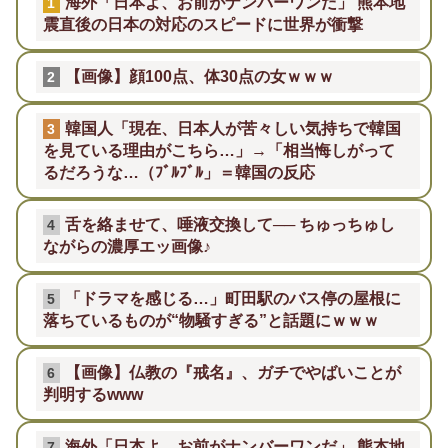
海外「日本よ、お前がナンバーワンだ」 熊本地
1
震直後の日本の対応のスピードに世界が衝撃
【画像】顔100点、体30点の女ｗｗｗ
2
韓国人「現在、日本人が苦々しい気持ちで韓国
3
を見ている理由がこちら…」→「相当悔しがって
るだろうな…（ﾌﾞﾙﾌﾞﾙ」＝韓国の反応
舌を絡ませて、唾液交換して── ちゅっちゅし
4
ながらの濃厚エッ画像♪
「ドラマを感じる…」町田駅のバス停の屋根に
5
落ちているものが“物騒すぎる”と話題にｗｗｗ
【画像】仏教の『戒名』、ガチでやばいことが
6
判明するwww
海外「日本よ、お前がナンバーワンだ」 熊本地
7