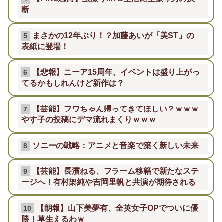
断
まさかの12年ぶり！？加藤あいが「美ST」の
5
表紙に登場！
【悲報】ニーア15周年、イベントは盛り上がっ
6
てるかもしれんけど新作は？
【芸能】フワちゃん帰ってきてほしい？ｗｗｗ
7
やす子の投稿にデマ流れまくりｗｗｗ
ソニーの戦略：アニメと音楽で築く新しい未来
8
【芸能】長濱ねる、フラーム移籍で新たなステ
9
ージへ！有村架純や吉岡里帆と共演が期待される
【朗報】山下美夢有、全英女子OPでついに優
10
勝！草生えるわｗ