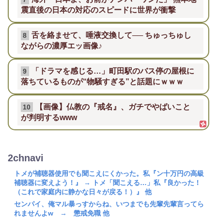
震直後の日本の対応のスピードに世界が衝撃
舌を絡ませて、唾液交換して── ちゅっちゅし
8
ながらの濃厚エッ画像♪
「ドラマを感じる…」町田駅のバス停の屋根に
9
落ちているものが“物騒すぎる”と話題にｗｗｗ
【画像】仏教の『戒名』、ガチでやばいこと
10
が判明するwww
2chnavi
トメが補聴器使用でも聞こえにくかった。私『ン十万円の高級
補聴器に変えよう！』 → トメ「聞こえる…」私『良かった！
（これで家庭内に静かな日々が戻る！）』 他
センパイ、俺マル暴っすからね、いつまでも先輩先輩言ってら
れませんよw → 懲戒免職 他