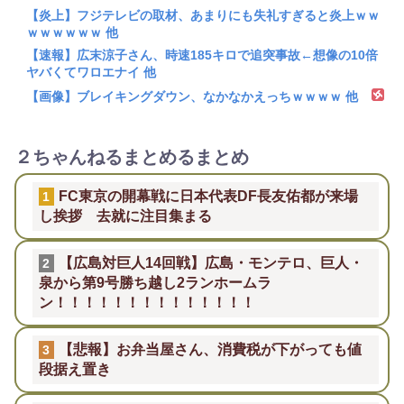
【炎上】フジテレビの取材、あまりにも失礼すぎると炎上ｗｗ
ｗｗｗｗｗｗ 他
【速報】広末涼子さん、時速185キロで追突事故←想像の10倍
ヤバくてワロエナイ 他
【画像】ブレイキングダウン、なかなかえっちｗｗｗｗ 他
２ちゃんねるまとめるまとめ
FC東京の開幕戦に日本代表DF長友佑都が来場
1
し挨拶 去就に注目集まる
【広島対巨人14回戦】広島・モンテロ、巨人・
2
泉から第9号勝ち越し2ランホームラ
ン！！！！！！！！！！！！！！
【悲報】お弁当屋さん、消費税が下がっても値
3
段据え置き