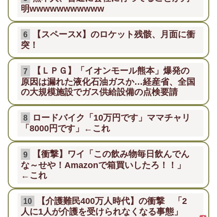
明wwwwwwwwwww
【スペースX】のロケット残骸、月面に衝
6
突！
【ＬＰＧ】「イオンモール熊本」爆発の
7
原因は漏れた液化石油ガスか…経産省、全国
の大規模施設でガス供給設備の点検要請
ロードバイク「10万円です」ママチャリ
8
「8000円です」←これ
【衝撃】ワイ「この飲み物毎日飲んでん
9
な～せや！Amazonで箱買いしたろ！！」
←これ
【介護難民400万人時代】の衝撃 「2
10
人に1人が介護を受けられなくなる事態」