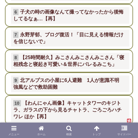
子犬の時の画像なんて撮ってなかったから後悔
6
してるなぁ…【再】
永野芽郁、ブログ復活！「目に見える情報だけ
7
を信じないで」
【25時間耐久】みこさんみこさんみこさん「寝
8
相残念と寝起き可愛い＆世界にバレるみこち」
北アルプスの小屋に6人避難 1人が意識不明
9
強風などで救助困難
【わんにゃん画像】キャットタワーのキジト
10
ラ、ガラスの下から見るチャトラ、ごろごろハチ
ワレ ほか【再】
メニュー
ホーム
検索
トップ
サイドバー