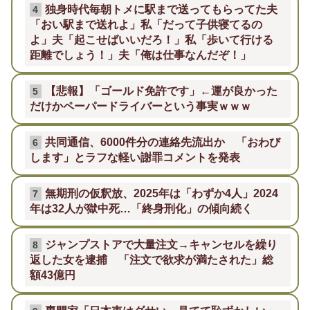
独身時代毎朝トメに駅まで送ってもらってた夫
4
「おい駅まで送れよ」私「だって子供寝てるの
よ」夫「起こせばいいだろ！」私「歩いて行ける
距離でしょう！」夫「俺は仕事なんだぞ！」
【悲報】「ゴールド免許です」←運が良かった
5
だけかペーパードライバーという事実ｗｗｗ
共同通信、6000件分の連絡先流出か 「おわび
6
します」とラフな軽い謝罪コメントを発表
無期刑の仮釈放、2025年は「わずか4人」2024
7
年は32人が獄中死…「終身刑化」の傾向続く
ジャンプストアで大量注文→キャンセルを繰り
8
返した女を逮捕 「注文で欲求が満たされた」総
額43億円