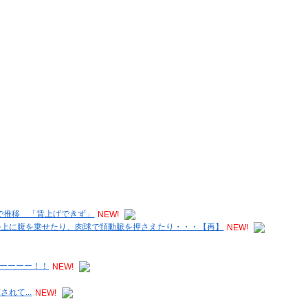
で推移 「賃上げできず」
NEW!
の上に腹を乗せたり、肉球で頚動脈を押さえたり・・・【再】
NEW!
アーーーー！！
NEW!
れて...
NEW!