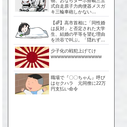
物、おならターボ搭載三五
式自走原子力肉便器メスガ
キ三輪車砲しかない…
【🌈】高市首相に「同性婚
は反対」と否定された大学
生、結婚の平等を望む理由
を渋谷で叫ぶ。「隠れずに
生きられる社会を」
少子化の戦犯上げてけ
wwwwwwwwwwwwwww
職場で『〇〇ちゃん』呼び
はセクハラ 元同僚に22万
円支払い命令