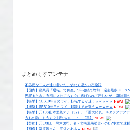
まとめくすアンテナ
不器用な二人が辿り着いた、切なく温かい恋物語
【国内】従業員「退職」で倒産、5年連続で増加 過去最多ペース
夜寝るときに布団に入れてもすぐに逃げられて悲しいが、 朝は顔
【衝撃】SES10年目のワイ、転職するか迷うｗｗｗｗｗ
NEW!
【衝撃】SES10年目のワイ、転職するか迷うｗｗｗｗｗ
NEW!
【衝撃】元TBS山本里菜アナ（32）、『重大発表』キタァアアア
うちの猫、もうすぐ1歳なのに・・・【再】
NEW!
【芸能】元EXILE・黒木啓司、妻・宮崎麗果被告へのDV事案で逮捕さ
【画像】福原遥さん、意外とあるｗ
NEW!