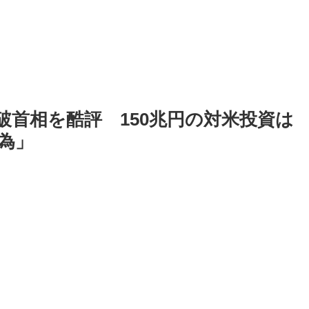
破首相を酷評 150兆円の対米投資は
為」