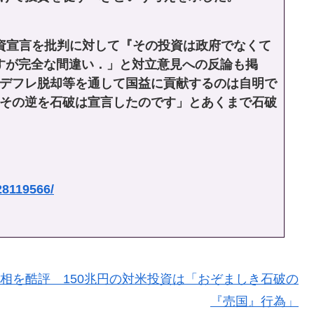
資宣言を批判に対して『その投資は政府でなくて
すが完全な間違い．」と対立意見への反論も掲
デフレ脱却等を通して国益に貢献するのは自明で
その逆を石破は宣言したのです」とあくまで石破
/28119566/
相を酷評 150兆円の対米投資は「おぞましき石破の
『売国』行為」