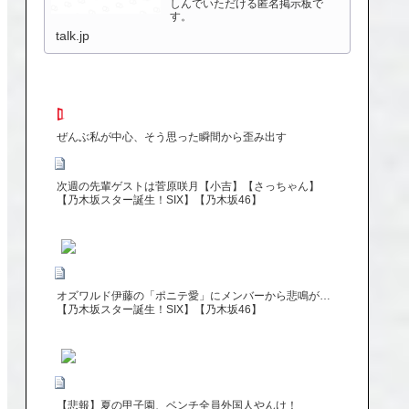
しんでいただける匿名掲示板で
す。
talk.jp
ぜんぶ私が中心、そう思った瞬間から歪み出す
次週の先輩ゲストは菅原咲月【小吉】【さっちゃん】
【乃木坂スター誕生！SIX】【乃木坂46】
オズワルド伊藤の「ポニテ愛」にメンバーから悲鳴が…
【乃木坂スター誕生！SIX】【乃木坂46】
【悲報】夏の甲子園、ベンチ全員外国人やんけ！