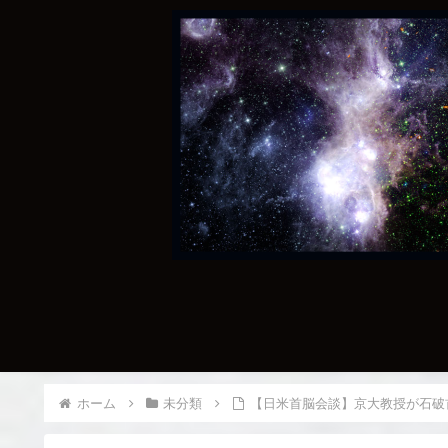
ホーム
未分類
【日米首脳会談】京大教授が石破