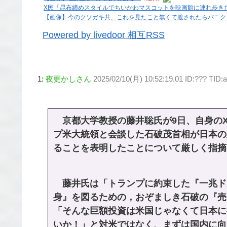
X民「昆布締めスタイルでちいかわマスコットを映画館に連れ歩き
【画像】今のクソガキ共、これを見たこと無くて渡されたらパニク
Powered by livedoor 相互RSS
1:
夜更かしさん
2025/02/10(月) 10:52:19.01 ID:??? TID
京都大学教授の藤井聡氏が9日、自身の
プ米大統領と会談した石破茂首相が日本の
ることを表明したことについて厳しく指摘
藤井氏は「トランプに約束した『一兆ドル
身』を図るための，おぞましき石破の『売
「そんな巨額投資は米国じゃなくて日本に
いか！」と対米ではなく、まずは国内に向