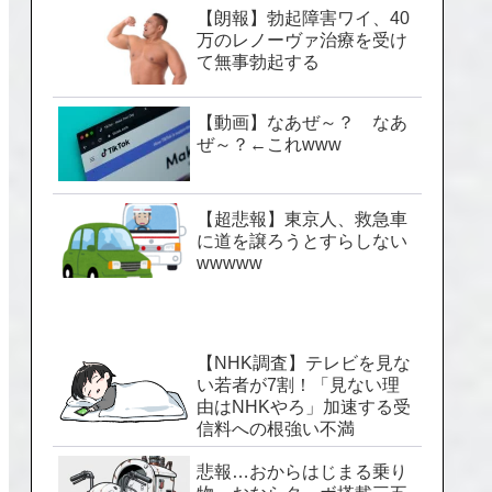
【朗報】勃起障害ワイ、40
万のレノーヴァ治療を受け
て無事勃起する
【動画】なあぜ～？ なあ
ぜ～？←これwww
【超悲報】東京人、救急車
に道を譲ろうとすらしない
wwwww
【NHK調査】テレビを見な
い若者が7割！「見ない理
由はNHKやろ」加速する受
信料への根強い不満
悲報…おからはじまる乗り