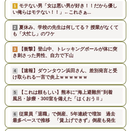
モテない男「女は悪い男が好き！！だから優し
1
い俺らはモテない！！」←これさぁ...
夏休み、学校の先生は何してる？ 授業がなくて
2
も「大忙し」のワケ
【衝撃】登山中、トレッキングポールが体に突
3
き刺さった男性、自力で下山
【速報】ダウンタウン浜田さん、差別発言と受
4
け取られる一言で炎上ｗｗｗｗｗｗ
【これは頼もしい】熊本に“海上避難所”到着
5
風呂・診療・300室を備えた「はくおうⅡ」
従業員「退職」で倒産、5年連続で増加 過去
6
最多ペースで推移 「賃上げできず」倒産も発生