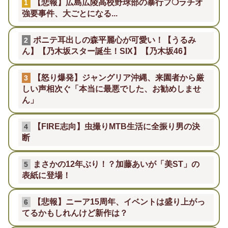
【悲報】広島広陵高校野球部の暴行フ❍ラチオ
1
強要事件、大ごとになる...
ポニテ耳出しの森平麗心が可愛い！【うるみ
2
ん】【乃木坂スター誕生！SIX】【乃木坂46】
【怒り爆発】ジャングリア沖縄、来園者から厳
3
しい声相次ぐ「本当に最悪でした、お勧めしませ
ん」
【FIRE志向】虫撮りMTB生活に全振り男の決
4
断
まさかの12年ぶり！？加藤あいが「美ST」の
5
表紙に登場！
【悲報】ニーア15周年、イベントは盛り上がっ
6
てるかもしれんけど新作は？