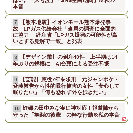
ばい。「大号泣」「SNS空白期間」※私の
本音
【熊本地震】イオンモール熊本爆発事
7
故 LPガス供給会社「当局の調査に全面的
に協力」 経産省「LPガス爆発の可能性が高
いとする見解で一致」と発表
【デザイン業】の倒産40件 上半期は14
8
年ぶりの規模に AI台頭による受注不振
【芸能】懲役7年を求刑 元ジャンポケ・
9
斉藤被告から性的暴行被害の女性「安心して
眠りたい」「何も恐れず外を歩きたい」
妊婦の田中みな実に神対応！報道陣から
10
守った「亀梨の後輩」の粋な行動※私の本音