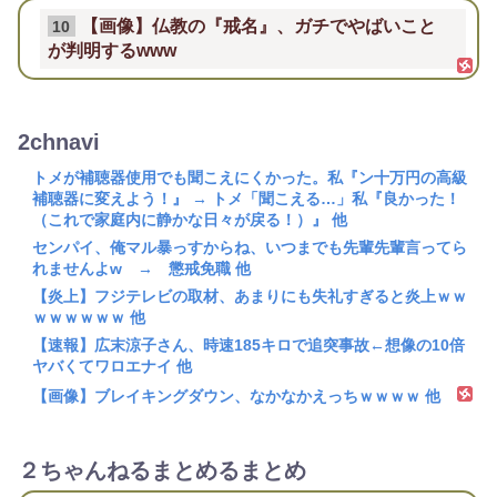
【画像】仏教の『戒名』、ガチでやばいこと
10
が判明するwww
2chnavi
トメが補聴器使用でも聞こえにくかった。私『ン十万円の高級
補聴器に変えよう！』 → トメ「聞こえる…」私『良かった！
（これで家庭内に静かな日々が戻る！）』 他
センパイ、俺マル暴っすからね、いつまでも先輩先輩言ってら
れませんよw → 懲戒免職 他
【炎上】フジテレビの取材、あまりにも失礼すぎると炎上ｗｗ
ｗｗｗｗｗｗ 他
【速報】広末涼子さん、時速185キロで追突事故←想像の10倍
ヤバくてワロエナイ 他
【画像】ブレイキングダウン、なかなかえっちｗｗｗｗ 他
２ちゃんねるまとめるまとめ