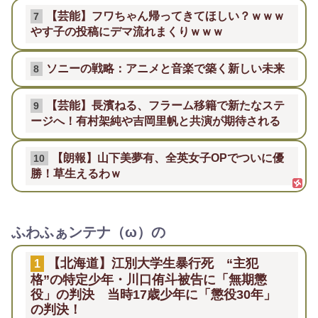
【芸能】フワちゃん帰ってきてほしい？ｗｗｗ
7
やす子の投稿にデマ流れまくりｗｗｗ
ソニーの戦略：アニメと音楽で築く新しい未来
8
【芸能】長濱ねる、フラーム移籍で新たなステ
9
ージへ！有村架純や吉岡里帆と共演が期待される
【朗報】山下美夢有、全英女子OPでついに優
10
勝！草生えるわｗ
ふわふぁンテナ（ω）の
【北海道】江別大学生暴行死 “主犯
1
格”の特定少年・川口侑斗被告に「無期懲
役」の判決 当時17歳少年に「懲役30年」
の判決！