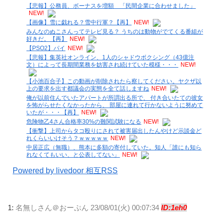
【悲報】公務員、ボーナスを増額 「民間企業に合わせました」
NEW!
【画像】雪に戯れる？雪中行軍？【再】
NEW!
みんなのぬこさんってテレビ見る？ うちのは動物がでてくる番組が
好きだ。【再】
NEW!
【PSO2】パイ
NEW!
【悲報】集英社オンライン、1人のシャドウボクシング（43億注
文）によって長期間業務を妨害され続けていた模様・・・
NEW!
【小池百合子】この動画が削除されたら察してください。ヤクザ以
上の要求を出す都議会の実態を全て話しますね
NEW!
俺が以前住んでいたアパートが所謂出る所で、 付き合いたての彼女
を怖がらせたくなかったから、 部屋に連れて行かないように努めて
いたが・・・【再】
NEW!
危険物乙4さん合格率30%の難関試験になる
NEW!
【衝撃】上司からタコ殴りにされて被害届出したんやけど示談金ど
れくらいいけそう？ｗｗｗｗｗ
NEW!
中居正広（無職）、熊本に多額の寄付していた。知人「誰にも知ら
れなくてもいい、と公表してない」
NEW!
Powered by livedoor 相互RSS
1:
名無しさん＠おーぷん
23/08/01(火) 00:07:34
ID:1eh0