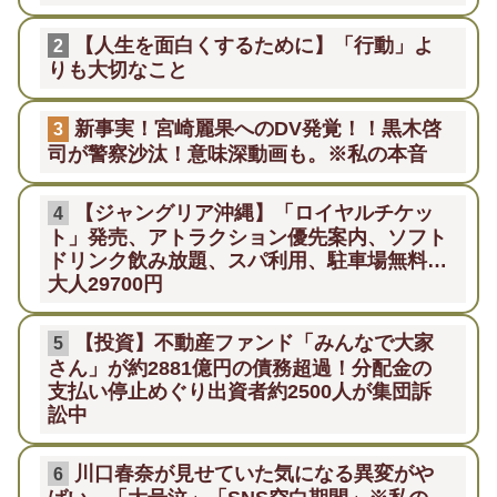
【人生を面白くするために】「行動」よ
2
りも大切なこと
新事実！宮崎麗果へのDV発覚！！黒木啓
3
司が警察沙汰！意味深動画も。※私の本音
【ジャングリア沖縄】「ロイヤルチケッ
4
ト」発売、アトラクション優先案内、ソフト
ドリンク飲み放題、スパ利用、駐車場無料…
大人29700円
【投資】不動産ファンド「みんなで大家
5
さん」が約2881億円の債務超過！分配金の
支払い停止めぐり出資者約2500人が集団訴
訟中
川口春奈が見せていた気になる異変がや
6