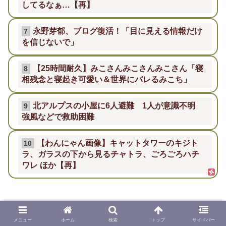
してるなぁ…【再】
永野芽郁、ブログ復活！「目に見える情報だけ
7
を信じないで」
【25時間耐久】みこさんみこさんみこさん「寝
8
相残念と寝起き可愛い＆世界にバレるみこち」
北アルプスの小屋に6人避難 1人が意識不明
9
強風などで救助困難
【わんにゃん画像】キャットタワーのキジト
10
ラ、ガラスの下から見るチャトラ、ごろごろハチ
ワレ ほか【再】
【NHK調査】テレビを見ない若者が7
割！「見ない理由はNHKやろ」加速す
メニュー
ホーム
検索
トップ
サイドバー