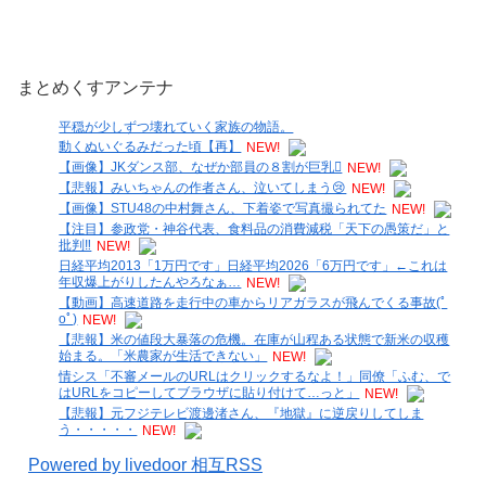
まとめくすアンテナ
平穏が少しずつ壊れていく家族の物語。
動くぬいぐるみだった頃【再】
NEW!
【画像】JKダンス部、なぜか部員の８割が巨乳🫪
NEW!
【悲報】みいちゃんの作者さん、泣いてしまう😢
NEW!
【画像】STU48の中村舞さん、下着姿で写真撮られてた
NEW!
【注目】参政党・神谷代表、食料品の消費減税「天下の愚策だ」と
批判‼
NEW!
日経平均2013「1万円です」日経平均2026「6万円です」←これは
年収爆上がりしたんやろなぁ…
NEW!
【動画】高速道路を走行中の車からリアガラスが飛んでくる事故(ﾟ
oﾟ)
NEW!
【悲報】米の値段大暴落の危機。在庫が山程ある状態で新米の収穫
始まる。「米農家が生活できない」
NEW!
情シス「不審メールのURLはクリックするなよ！」同僚「ふむ、で
はURLをコピーしてブラウザに貼り付けて…っと」
NEW!
【悲報】元フジテレビ渡邊渚さん、『地獄』に逆戻りしてしま
う・・・・・
NEW!
Powered by livedoor 相互RSS