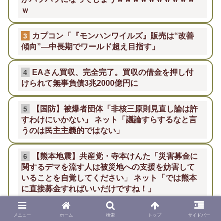
ｗ
カプコン「『モンハンワイルズ』販売は“改善
3
傾向”―中長期でワールド超え目指す」
EAさん買収、完全完了。買収の借金を押し付
4
けられて無事負債3兆2000億円に
【国防】被爆者団体「非核三原則見直し論は許
5
すわけにいかない」 ネット「議論すらするなと言
うのは民主主義的ではない」
【熊本地震】共産党・寺本けんた「災害募金に
6
関するデマを流す人は被災地への支援を妨害して
いることを自覚してください」 ネット「では熊本
に直接募金すればいいだけですね！」
【GジェネE】SDガンダム外伝まつり開幕！ガ
7
メニュー
ホーム
検索
トップ
サイドバー