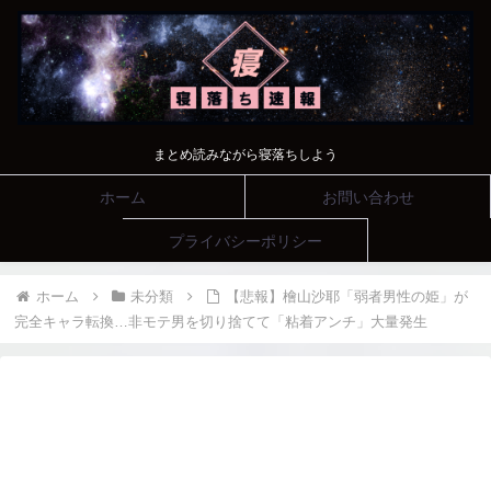
まとめ読みながら寝落ちしよう
ホーム
お問い合わせ
プライバシーポリシー
ホーム
未分類
【悲報】檜山沙耶「弱者男性の姫」が
完全キャラ転換…非モテ男を切り捨てて「粘着アンチ」大量発生