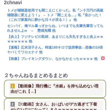
2chnavi
トメが補聴器使用でも聞こえにくかった。私『ン十万円の高級
補聴器に変えよう！』 → トメ「聞こえる…」私『良かった！
（これで家庭内に静かな日々が戻る！）』 他
センパイ、俺マル暴っすからね、いつまでも先輩先輩言ってら
れませんよw → 懲戒免職 他
【炎上】フジテレビの取材、あまりにも失礼すぎると炎上ｗｗ
ｗｗｗｗｗｗ 他
【速報】広末涼子さん、時速185キロで追突事故←想像の10倍
ヤバくてワロエナイ 他
【画像】ブレイキングダウン、なかなかえっちｗｗｗｗ 他
２ちゃんねるまとめるまとめ
【動画像】飛行機に『水銀』を持ち込めない理
1
由がこれ【→】
【ｼｺ動画】女さん、お○ぱいがデカ過ぎて下着
2
がパツパツになってしまうｗｗｗｗｗｗｗｗｗｗ