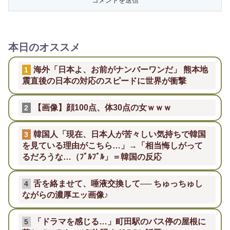
本日のオススメ
海外「日本よ、お前がナンバーワンだ」 熊本地
1
震直後の日本の対応のスピードに世界が衝撃
【画像】顔100点、体30点の女ｗｗｗ
2
韓国人「現在、日本人が苦々しい気持ちで韓国
3
を見ている理由がこちら…」→「相当悔しがって
るだろうな…（ﾌﾞﾙﾌﾞﾙ」＝韓国の反応
舌を絡ませて、唾液交換して── ちゅっちゅし
4
ながらの濃厚エッ画像♪
「ドラマを感じる…」町田駅のバス停の屋根に
5