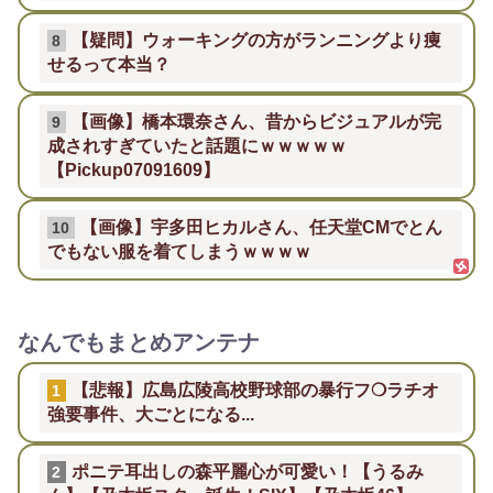
【疑問】ウォーキングの方がランニングより痩
8
せるって本当？
【画像】橋本環奈さん、昔からビジュアルが完
9
成されすぎていたと話題にｗｗｗｗｗ
【Pickup07091609】
【画像】宇多田ヒカルさん、任天堂CMでとん
10
でもない服を着てしまうｗｗｗｗ
なんでもまとめアンテナ
【悲報】広島広陵高校野球部の暴行フ❍ラチオ
1
強要事件、大ごとになる...
ポニテ耳出しの森平麗心が可愛い！【うるみ
2