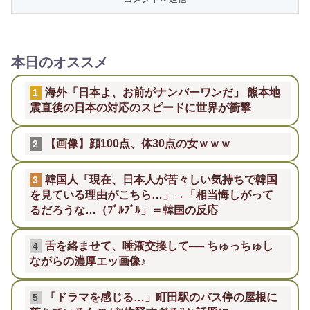
本日のオススメ
海外「日本よ、お前がナンバーワンだ」 熊本地
1
震直後の日本の対応のスピードに世界が衝撃
【画像】顔100点、体30点の女ｗｗｗ
2
韓国人「現在、日本人が苦々しい気持ちで韓国
3
を見ている理由がこちら…」→「相当悔しがって
るだろうな…（ﾌﾞﾙﾌﾞﾙ」＝韓国の反応
舌を絡ませて、唾液交換して── ちゅっちゅし
4
ながらの濃厚エッ画像♪
「ドラマを感じる…」町田駅のバス停の屋根に
5