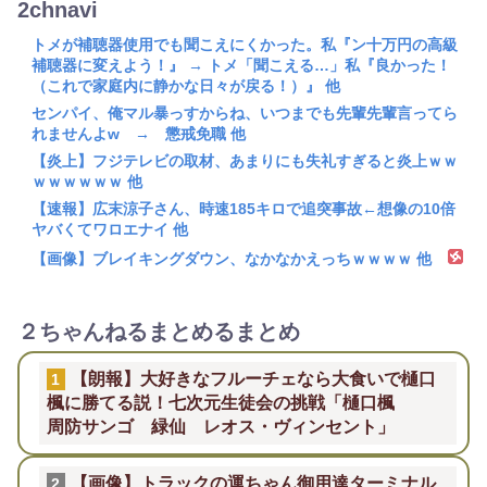
2chnavi
トメが補聴器使用でも聞こえにくかった。私『ン十万円の高級
補聴器に変えよう！』 → トメ「聞こえる…」私『良かった！
（これで家庭内に静かな日々が戻る！）』 他
センパイ、俺マル暴っすからね、いつまでも先輩先輩言ってら
れませんよw → 懲戒免職 他
【炎上】フジテレビの取材、あまりにも失礼すぎると炎上ｗｗ
ｗｗｗｗｗｗ 他
【速報】広末涼子さん、時速185キロで追突事故←想像の10倍
ヤバくてワロエナイ 他
【画像】ブレイキングダウン、なかなかえっちｗｗｗｗ 他
２ちゃんねるまとめるまとめ
【朗報】大好きなフルーチェなら大食いで樋口
1
楓に勝てる説！七次元生徒会の挑戦「樋口楓
周防サンゴ 緑仙 レオス・ヴィンセント」
【画像】トラックの運ちゃん御用達ターミナル
2