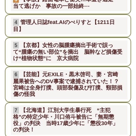
当て逃げか 事故の一部始終⋯
管理人日誌feat.AIのべりすと【1211日
4
目】
【京都】女性の脳腫瘍摘出手術で誤っ
5
て“腫瘍の無い部位”を摘出 脳幹など損傷受
け“植物状態”に 京大病院
【芸能】元EXILE・黒木啓司、妻・宮崎
6
麗果被告へのDV事案で逮捕されていた！？
宮崎は全身打撲、頭部裂傷及び打撲、頸部損
傷の怪我
【北海道】江別大学生暴行死 “主犯
7
格”の特定少年・川口侑斗被告に「無期懲
役」の判決 当時17歳少年に「懲役30年」
の判決！