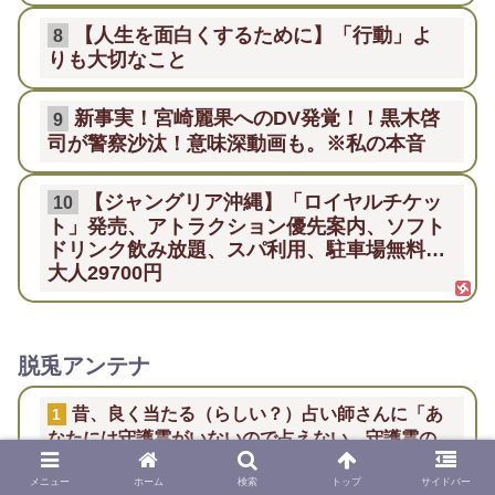
【人生を面白くするために】「行動」よ
8
りも大切なこと
新事実！宮崎麗果へのDV発覚！！黒木啓
9
司が警察沙汰！意味深動画も。※私の本音
【ジャングリア沖縄】「ロイヤルチケッ
10
ト」発売、アトラクション優先案内、ソフト
ドリンク飲み放題、スパ利用、駐車場無料…
大人29700円
脱兎アンテナ
昔、良く当たる（らしい？）占い師さんに「あ
1
なたには守護霊がいないので占えない。守護霊の
替わりに神様があなたを守ってる」と言われた事
メニュー
ホーム
検索
トップ
サイドバー
があります。【再】