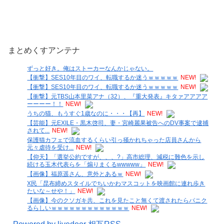
まとめくすアンテナ
ずっと好き。俺はストーカーなんかじゃない。
【衝撃】SES10年目のワイ、転職するか迷うｗｗｗｗｗ
NEW!
【衝撃】SES10年目のワイ、転職するか迷うｗｗｗｗｗ
NEW!
【衝撃】元TBS山本里菜アナ（32）、『重大発表』キタァアアアア
ーーーー！！
NEW!
うちの猫、もうすぐ1歳なのに・・・【再】
NEW!
【芸能】元EXILE・黒木啓司、妻・宮崎麗果被告へのDV事案で逮捕
されて...
NEW!
保護猫カフェで流血するくらい引っ掻かれちゃった店員さんから
元々虐待を受け...
NEW!
【仰天】「選挙公約ですが、、、?」高市総理、減税に難色を示し
続ける玉木代表らを「煽りまくるwwwww」
NEW!
【画像】福原遥さん、意外とあるｗ
NEW!
X民「昆布締めスタイルでちいかわマスコットを映画館に連れ歩き
たいな～せや！」
NEW!
【画像】今のクソガキ共、これを見たこと無くて渡されたらパニク
るらしいｗｗｗｗｗｗｗｗｗｗｗｗｗ
NEW!