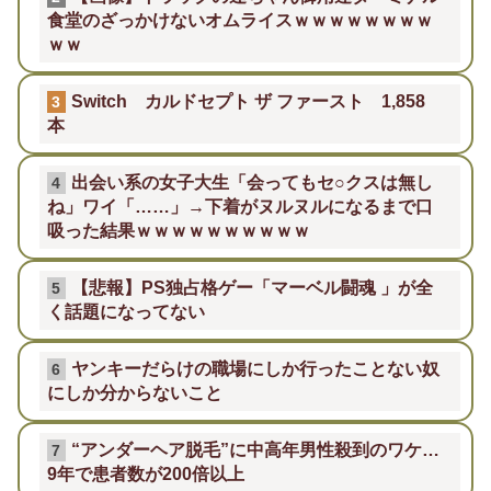
食堂のざっかけないオムライスｗｗｗｗｗｗｗｗ
ｗｗ
Switch カルドセプト ザ ファースト 1,858
3
本
出会い系の女子大生「会ってもセ○クスは無し
4
ね」ワイ「……」→下着がヌルヌルになるまで口
吸った結果ｗｗｗｗｗｗｗｗｗｗ
【悲報】PS独占格ゲー「マーベル闘魂 」が全
5
く話題になってない
ヤンキーだらけの職場にしか行ったことない奴
6
にしか分からないこと
“アンダーヘア脱毛”に中高年男性殺到のワケ…
7
9年で患者数が200倍以上