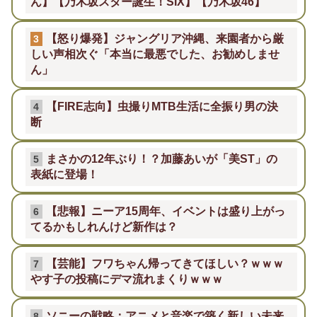
ん】【乃木坂スター誕生！SIX】【乃木坂46】
【怒り爆発】ジャングリア沖縄、来園者から厳
3
しい声相次ぐ「本当に最悪でした、お勧めしませ
ん」
【FIRE志向】虫撮りMTB生活に全振り男の決
4
断
まさかの12年ぶり！？加藤あいが「美ST」の
5
表紙に登場！
【悲報】ニーア15周年、イベントは盛り上がっ
6
てるかもしれんけど新作は？
【芸能】フワちゃん帰ってきてほしい？ｗｗｗ
7
やす子の投稿にデマ流れまくりｗｗｗ
ソニーの戦略：アニメと音楽で築く新しい未来
8