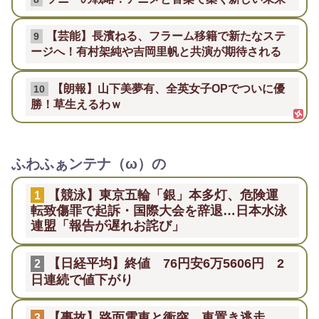
【芸能】長濱ねる、フラーム移籍で新たなステ
9
ージへ！有村架純や吉岡里帆と共演が期待される
【朗報】山下美夢有、全英女子OPでついに優
10
勝！草生えるわｗ
ふわふぁンテナ（ω）の
【競泳】東京五輪「銀」本多灯、危険運
1
転致傷罪で起訴・国際大会を辞退…日本水泳
連盟「報告が遅れお詫び」
【日経平均】終値 76円安6万5606円 2
2
日連続で値下がり
【事故】路面電車と衝突…車置き逃走
3