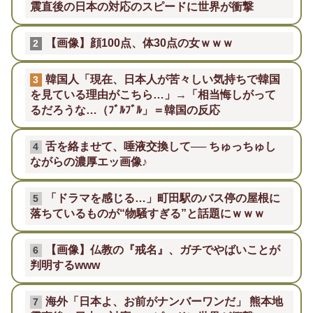
震直後の日本の対応のスピードに世界が衝撃
【画像】顔100点、体30点の女ｗｗｗ
2
韓国人「現在、日本人が苦々しい気持ちで韓国
3
を見ている理由がこちら…」→「相当悔しがって
るだろうな…（ﾌﾞﾙﾌﾞﾙ」＝韓国の反応
舌を絡ませて、唾液交換して── ちゅっちゅし
4
ながらの濃厚エッ画像♪
「ドラマを感じる…」町田駅のバス停の屋根に
5
落ちているものが“物騒すぎる”と話題にｗｗｗ
【画像】仏教の『戒名』、ガチでやばいことが
6
判明するwww
海外「日本よ、お前がナンバーワンだ」 熊本地
7