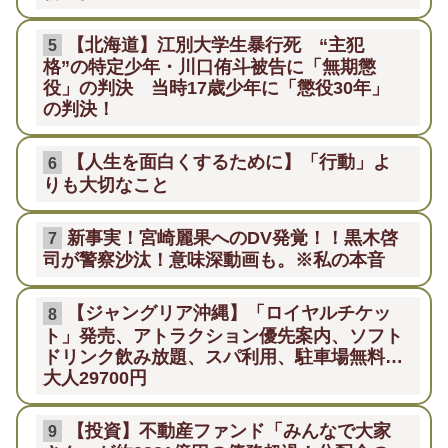
【北海道】江別大学生暴行死 “主犯
5
格”の特定少年・川口侑斗被告に「無期懲
役」の判決 当時17歳少年に「懲役30年」
の判決！
【人生を面白くするために】「行動」よ
6
りも大切なこと
新事実！宮崎麗果へのDV発覚！！黒木啓
7
司が警察沙汰！意味深動画も。※私の本音
【ジャングリア沖縄】「ロイヤルチケッ
8
ト」発売、アトラクション優先案内、ソフト
ドリンク飲み放題、スパ利用、駐車場無料…
大人29700円
【投資】不動産ファンド「みんなで大家
9