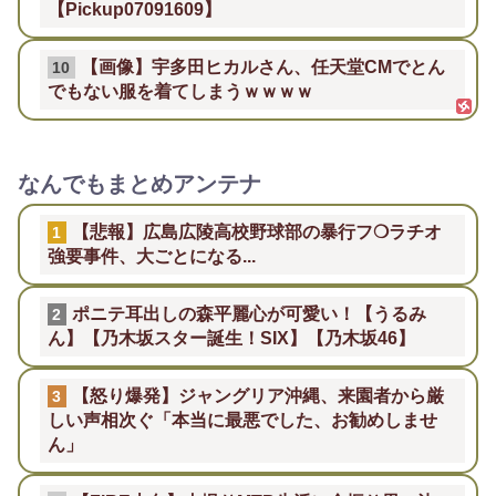
【Pickup07091609】
【画像】宇多田ヒカルさん、任天堂CMでとん
10
でもない服を着てしまうｗｗｗｗ
なんでもまとめアンテナ
【悲報】広島広陵高校野球部の暴行フ❍ラチオ
1
強要事件、大ごとになる...
ポニテ耳出しの森平麗心が可愛い！【うるみ
2
ん】【乃木坂スター誕生！SIX】【乃木坂46】
【怒り爆発】ジャングリア沖縄、来園者から厳
3
しい声相次ぐ「本当に最悪でした、お勧めしませ
ん」