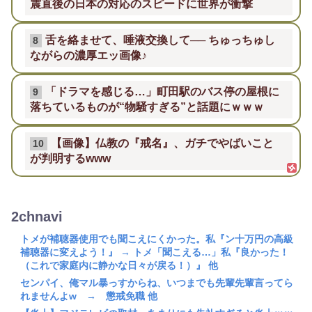
震直後の日本の対応のスピードに世界が衝撃
舌を絡ませて、唾液交換して── ちゅっちゅし
8
ながらの濃厚エッ画像♪
「ドラマを感じる…」町田駅のバス停の屋根に
9
落ちているものが“物騒すぎる”と話題にｗｗｗ
【画像】仏教の『戒名』、ガチでやばいこと
10
が判明するwww
2chnavi
トメが補聴器使用でも聞こえにくかった。私『ン十万円の高級
補聴器に変えよう！』 → トメ「聞こえる…」私『良かった！
（これで家庭内に静かな日々が戻る！）』 他
センパイ、俺マル暴っすからね、いつまでも先輩先輩言ってら
れませんよw → 懲戒免職 他