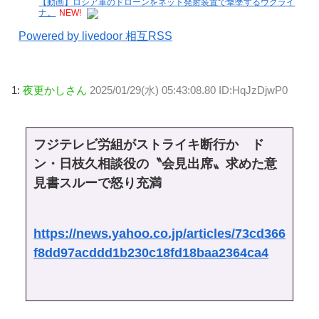
【動画】ロシア軍のドローンをネット発射装置で撃墜するウクライ
ナ。
NEW!
Powered by livedoor 相互RSS
1:
夜更かしさん
2025/01/29(水) 05:43:08.80 ID:HqJzDjwP0
フジテレビ労組がストライキ断行か ド
ン・日枝久相談役の〝会見出席〟求めた意
見書スルーで怒り充満
https://news.yahoo.co.jp/articles/73cd366
f8dd97acddd1b230c18fd18baa2364ca4