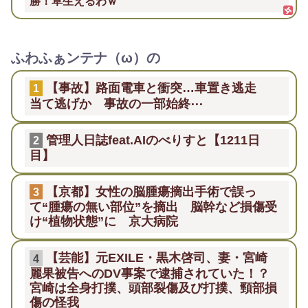
勝！草生えるわｗ
ふわふぁンテナ（ω）の
【事故】路面電車と衝突…車置き逃走
1
当て逃げか 事故の一部始終⋯
管理人日誌feat.AIのべりすと【1211日
2
目】
【京都】女性の脳腫瘍摘出手術で誤っ
3
て“腫瘍の無い部位”を摘出 脳幹など損傷受
け“植物状態”に 京大病院
【芸能】元EXILE・黒木啓司、妻・宮崎
4
麗果被告へのDV事案で逮捕されていた！？
宮崎は全身打撲、頭部裂傷及び打撲、頸部損
傷の怪我