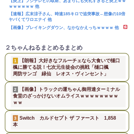
【炎上】フジテレビの取材、あまりにも失礼すぎると炎上ｗｗ
ｗｗｗｗｗｗ 他
【速報】広末涼子さん、時速185キロで追突事故←想像の10倍
ヤバくてワロエナイ 他
【画像】ブレイキングダウン、なかなかえっちｗｗｗｗ 他
２ちゃんねるまとめるまとめ
【朗報】大好きなフルーチェなら大食いで樋口
1
楓に勝てる説！七次元生徒会の挑戦「樋口楓
周防サンゴ 緑仙 レオス・ヴィンセント」
【画像】トラックの運ちゃん御用達ターミナル
2
食堂のざっかけないオムライスｗｗｗｗｗｗｗｗ
ｗｗ
Switch カルドセプト ザ ファースト 1,858
3
本