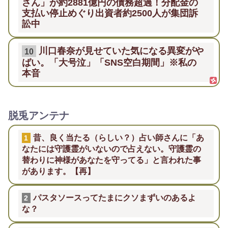
さん」が約2881億円の債務超過！分配金の
支払い停止めぐり出資者約2500人が集団訴
訟中
川口春奈が見せていた気になる異変がや
10
ばい。「大号泣」「SNS空白期間」※私の
本音
脱兎アンテナ
昔、良く当たる（らしい？）占い師さんに「あ
1
なたには守護霊がいないので占えない。守護霊の
替わりに神様があなたを守ってる」と言われた事
があります。【再】
パスタソースってたまにクソまずいのあるよ
2
な？