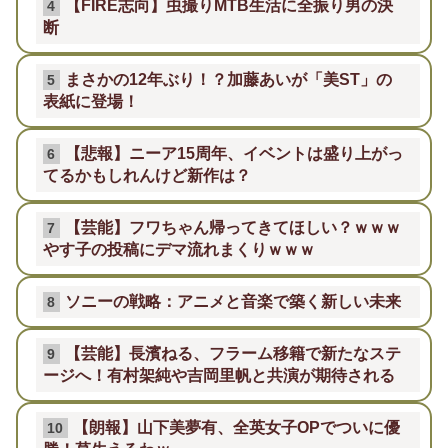
【FIRE志向】虫撮りMTB生活に全振り男の決
4
断
まさかの12年ぶり！？加藤あいが「美ST」の
5
表紙に登場！
【悲報】ニーア15周年、イベントは盛り上がっ
6
てるかもしれんけど新作は？
【芸能】フワちゃん帰ってきてほしい？ｗｗｗ
7
やす子の投稿にデマ流れまくりｗｗｗ
ソニーの戦略：アニメと音楽で築く新しい未来
8
【芸能】長濱ねる、フラーム移籍で新たなステ
9
ージへ！有村架純や吉岡里帆と共演が期待される
【朗報】山下美夢有、全英女子OPでついに優
10