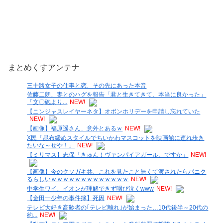
まとめくすアンテナ
三十路女子の仕事と恋、その先にあった本音
佐藤二朗、妻とのハグを報告「君と生きてきて、本当に良かった」
「文〇砲より...
NEW!
【ニンジャスレイヤーネタ】オボンホリデーを申請し忘れていた
NEW!
【画像】福原遥さん、意外とあるｗ
NEW!
X民「昆布締めスタイルでちいかわマスコットを映画館に連れ歩き
たいな～せや！」
NEW!
【ミリマス】志保「きゅん！ヴァンパイアガール、ですか」
NEW!
【画像】今のクソガキ共、これを見たこと無くて渡されたらパニク
るらしいｗｗｗｗｗｗｗｗｗｗｗｗｗ
NEW!
中学生ワイ、イオンが理解できず咽び泣くwww
NEW!
【金田一少年の事件簿】死因
NEW!
テレビ大好き高齢者の｢テレビ離れ｣が始まった…10代後半～20代の
約...
NEW!