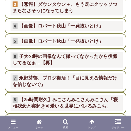
【悲報】ダウンタウン＋、もう既にクッッソつ
3
まらなさそうになってしまう
【画像】ロバート秋山「一発抜いとけ」
4
【画像】ロバート秋山「一発抜いとけ」
5
子犬の時の画像なんて撮ってなかったから後悔
6
してるなぁ…【再】
永野芽郁、ブログ復活！「目に見える情報だけ
7
を信じないで」
【25時間耐久】みこさんみこさんみこさん「寝
8
相残念と寝起き可愛い＆世界にバレるみこち」
北アルプスの小屋に6人避難 1人が意識不明
9
強風などで救助困難
メニュー
ホーム
検索
トップ
サイドバー