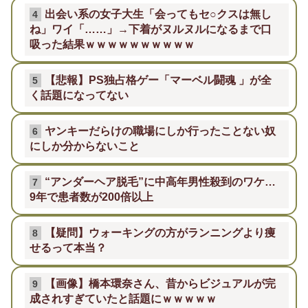
出会い系の女子大生「会ってもセ○クスは無し
4
ね」ワイ「……」→下着がヌルヌルになるまで口
吸った結果ｗｗｗｗｗｗｗｗｗｗ
【悲報】PS独占格ゲー「マーベル闘魂 」が全
5
く話題になってない
ヤンキーだらけの職場にしか行ったことない奴
6
にしか分からないこと
“アンダーヘア脱毛”に中高年男性殺到のワケ…
7
9年で患者数が200倍以上
【疑問】ウォーキングの方がランニングより痩
8
せるって本当？
【画像】橋本環奈さん、昔からビジュアルが完
9
成されすぎていたと話題にｗｗｗｗｗ