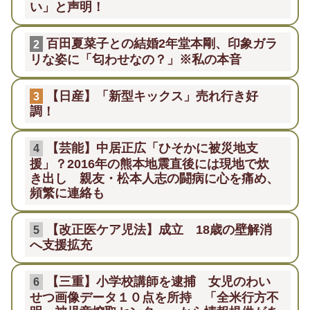
い」と声明！
百田夏菜子との結婚2年堂本剛、印象ガラ
2
リな姿に「匂わせなの？」※私の本音
【日産】「新型キックス」売れ行き好
3
調！
【芸能】中居正広「ひそかに被災地支
4
援」？2016年の熊本地震直後には現地で炊
き出し 親友・松本人志の闘病に心を痛め、
頻繁に連絡も
【改正医ケア児法】成立 18歳の壁解消
5
へ支援拡充
【三重】小学校講師を逮捕 女児のわい
6
せつ画像データ１０点を所持 「全米行方不