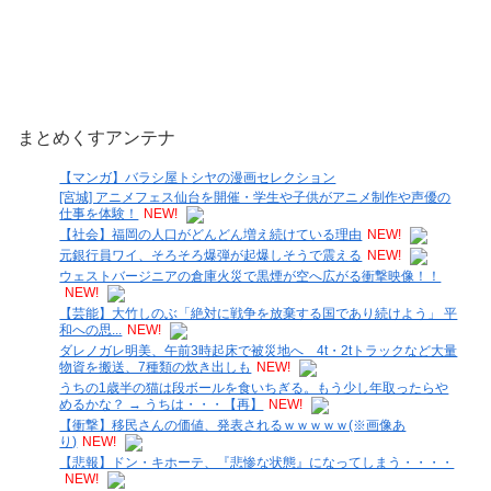
まとめくすアンテナ
【マンガ】バラシ屋トシヤの漫画セレクション
[宮城] アニメフェス仙台を開催・学生や子供がアニメ制作や声優の
仕事を体験！
NEW!
【社会】福岡の人口がどんどん増え続けている理由
NEW!
元銀行員ワイ、そろそろ爆弾が起爆しそうで震える
NEW!
ウェストバージニアの倉庫火災で黒煙が空へ広がる衝撃映像！！
NEW!
【芸能】大竹しのぶ「絶対に戦争を放棄する国であり続けよう」 平
和への思...
NEW!
ダレノガレ明美、午前3時起床で被災地へ 4t・2tトラックなど大量
物資を搬送、7種類の炊き出しも
NEW!
うちの1歳半の猫は段ボールを食いちぎる。もう少し年取ったらや
めるかな？ → うちは・・・【再】
NEW!
【衝撃】移民さんの価値、発表されるｗｗｗｗｗ(※画像あ
り)
NEW!
【悲報】ドン・キホーテ、『悲惨な状態』になってしまう・・・・
NEW!