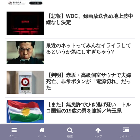
【悲報】WBC、録画放送含め地上波中
継なし決定
最近のネットってみんなイライラして
るというか気にしすぎちゃう?
【判明】赤坂・高級個室サウナで夫婦
死亡、非常ボタンが「電源切れ」だっ
た
【また】無免許でひき逃げ疑い トル
コ国籍の19歳の男を逮捕／埼玉県
メニュー
ホーム
検索
トップ
サイドバー