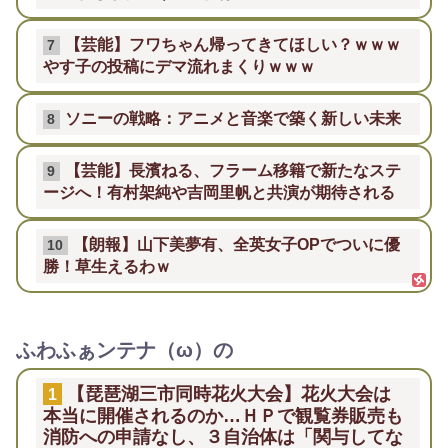
【芸能】フワちゃん帰ってきてほしい？ｗｗｗ
7
やす子の投稿にデマ流れまくりｗｗｗ
ソニーの戦略：アニメと音楽で築く新しい未来
8
【芸能】長濱ねる、フラーム移籍で新たなステ
9
ージへ！有村架純や吉岡里帆と共演が期待される
【朗報】山下美夢有、全英女子OPでついに優
10
勝！草生えるわｗ
ふわふぁンテナ（ω）の
【琵琶湖三市同時花火大会】花火大会は
1
本当に開催されるのか…ＨＰで観覧券販売も
消防への申請なし、３自治体は「関与してな