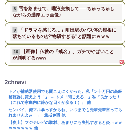
舌を絡ませて、唾液交換して── ちゅっちゅし
8
ながらの濃厚エッ画像♪
「ドラマを感じる…」町田駅のバス停の屋根に
9
落ちているものが“物騒すぎる”と話題にｗｗｗ
【画像】仏教の『戒名』、ガチでやばいこと
10
が判明するwww
2chnavi
トメが補聴器使用でも聞こえにくかった。私『ン十万円の高級
補聴器に変えよう！』 → トメ「聞こえる…」私『良かった！
（これで家庭内に静かな日々が戻る！）』 他
センパイ、俺マル暴っすからね、いつまでも先輩先輩言ってら
れませんよw → 懲戒免職 他
【炎上】フジテレビの取材、あまりにも失礼すぎると炎上ｗｗ
ｗｗｗｗｗｗ 他