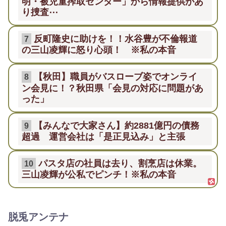
明・被児童搾取センター」から情報提供があ
り捜査⋯
反町隆史に助けを！！水谷豊が不倫報道
7
の三山凌輝に怒り心頭！ ※私の本音
【秋田】職員がバスローブ姿でオンライ
8
ン会見に！？秋田県「会見の対応に問題があ
った」
【みんなで大家さん】約2881億円の債務
9
超過 運営会社は「是正見込み」と主張
パスタ店の社員は去り、割烹店は休業。
10
三山凌輝が公私でピンチ！※私の本音
脱兎アンテナ