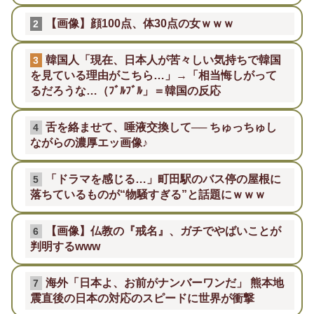
【画像】顔100点、体30点の女ｗｗｗ
2
韓国人「現在、日本人が苦々しい気持ちで韓国
3
を見ている理由がこちら…」→「相当悔しがって
るだろうな…（ﾌﾞﾙﾌﾞﾙ」＝韓国の反応
舌を絡ませて、唾液交換して── ちゅっちゅし
4
ながらの濃厚エッ画像♪
「ドラマを感じる…」町田駅のバス停の屋根に
5
落ちているものが“物騒すぎる”と話題にｗｗｗ
【画像】仏教の『戒名』、ガチでやばいことが
6
判明するwww
海外「日本よ、お前がナンバーワンだ」 熊本地
7
震直後の日本の対応のスピードに世界が衝撃