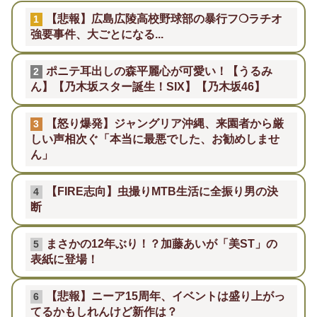
【悲報】広島広陵高校野球部の暴行フ❍ラチオ
1
強要事件、大ごとになる...
ポニテ耳出しの森平麗心が可愛い！【うるみ
2
ん】【乃木坂スター誕生！SIX】【乃木坂46】
【怒り爆発】ジャングリア沖縄、来園者から厳
3
しい声相次ぐ「本当に最悪でした、お勧めしませ
ん」
【FIRE志向】虫撮りMTB生活に全振り男の決
4
断
まさかの12年ぶり！？加藤あいが「美ST」の
5
表紙に登場！
【悲報】ニーア15周年、イベントは盛り上がっ
6
てるかもしれんけど新作は？