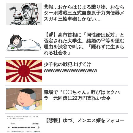
悲報…おからはじまる乗り物、おなら
ターボ搭載三五式自走原子力肉便器メ
スガキ三輪車砲しかない…
【🌈】高市首相に「同性婚は反対」と
否定された大学生、結婚の平等を望む
理由を渋谷で叫ぶ。「隠れずに生きら
れる社会を」
少子化の戦犯上げてけ
wwwwwwwwwwwwwww
職場で『〇〇ちゃん』呼びはセクハ
ラ 元同僚に22万円支払い命令
【悲報】ゆづ、メンエス嬢をフォロー