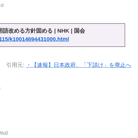
cd
改める方針固める | NHK | 国会
0115/k10014694431000.html
引用元:
・【速報】日本政府、「下請け」を廃止へ
0
9Wu0