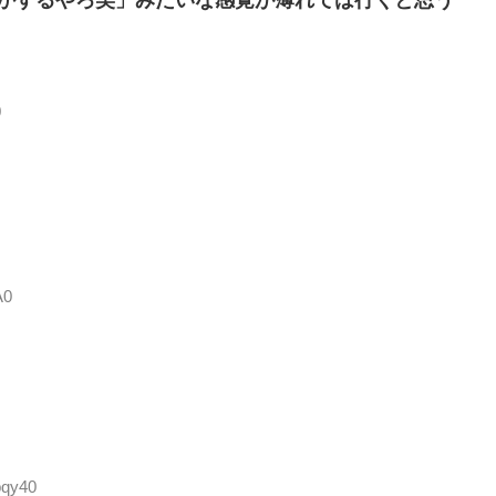
かするやろ笑」みたいな感覚が薄れては行くと思う
0
A0
bqy40