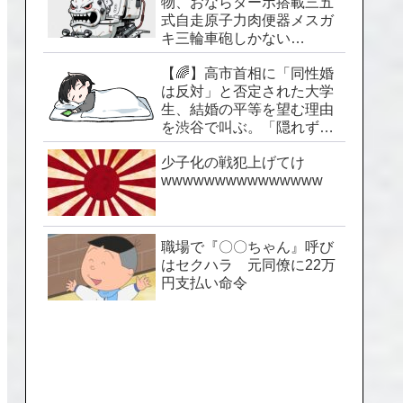
物、おならターボ搭載三五
式自走原子力肉便器メスガ
キ三輪車砲しかない…
【🌈】高市首相に「同性婚
は反対」と否定された大学
生、結婚の平等を望む理由
を渋谷で叫ぶ。「隠れずに
生きられる社会を」
少子化の戦犯上げてけ
wwwwwwwwwwwwwww
職場で『〇〇ちゃん』呼び
はセクハラ 元同僚に22万
円支払い命令