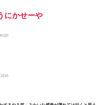
うにかせーや
uMcQ0
k2Zs0