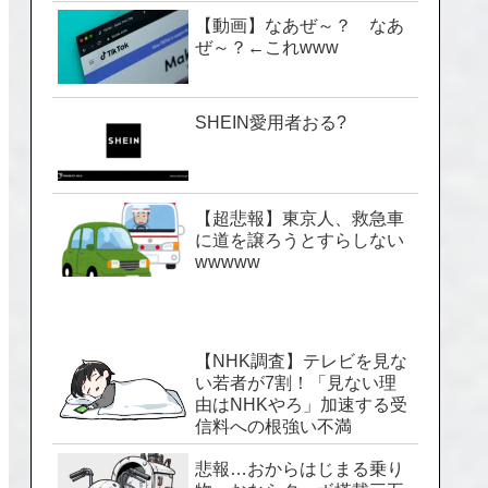
【動画】なあぜ～？ なあ
ぜ～？←これwww
SHEIN愛用者おる?
【超悲報】東京人、救急車
に道を譲ろうとすらしない
wwwww
【NHK調査】テレビを見な
い若者が7割！「見ない理
由はNHKやろ」加速する受
信料への根強い不満
悲報…おからはじまる乗り