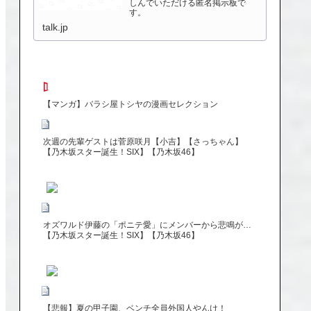
しんでいただける匿名掲示板で
す。
talk.jp
【マンガ】バラシ屋トシヤの漫画セレクション
次週の先輩ゲストは菅原咲月【小吉】【さっちゃん】
【乃木坂スター誕生！SIX】【乃木坂46】
オズワルド伊藤の「ポニテ愛」にメンバーから悲鳴が…
【乃木坂スター誕生！SIX】【乃木坂46】
【悲報】夏の甲子園、ベンチ全員外国人やんけ！