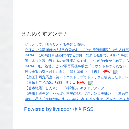
まとめくすアンテナ
ゾッとして、ほろりとする奇妙な物語。
今住んでる部屋は過去3回自殺があってその後2週間暮らせた人は
DeNA、若松尚輝も登録抹消する方針…急きょ登板で、4回2/3を
飼いネコと添い寝するのが理想なんです。 ネコが自分から布団に
DeNA・相川監督、ビド2軍再調整を明言「カウントをつくれない
只今来週の引っ越しに向け、黒も準備中。【再】
NEW!
【動画】両方馬鹿（笑）ミニストップでトラックと衝突したドラレ
【画像】ワイのS&P500、逝くｗ
NEW!
【熊本地震】ヒカキン、『神対応』キタァアアアアーーーーーーー
【悲報】観光客「やっぱり本場のジンギスカンは美味い！」道民ワ
海鮮丼星人「海鮮5種を使って美味い海鮮丼を出せ。不味かったら滅ぼ
Powered by livedoor 相互RSS