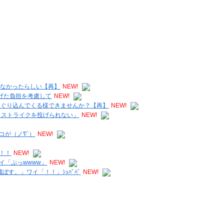
居なかったらしい【再】
NEW!
投げた負担を考慮して
NEW!
もぐり込んでくる様できませんか？【再】
NEW!
、ストライクを投げられない」
NEW!
コが（ノ∇`）
NEW!
！！
NEW!
イ「ぷっwwww」
NEW!
す。」ワイ「！！」ｼｭﾊﾞﾊﾞ
NEW!