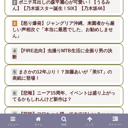
ポニテ耳出しの森平麗心が可愛い！【うるみ
2
ん】【乃木坂スター誕生！SIX】【乃木坂46】
【怒り爆発】ジャングリア沖縄、来園者から厳
3
しい声相次ぐ「本当に最悪でした、お勧めしませ
ん」
【FIRE志向】虫撮りMTB生活に全振り男の決
4
断
まさかの12年ぶり！？加藤あいが「美ST」の
5
表紙に登場！
【悲報】ニーア15周年、イベントは盛り上がっ
6
てるかもしれんけど新作は？
【芸能】フワちゃん帰ってきてほしい？ｗｗｗ
7
やす子の投稿にデマ流れまくりｗｗｗ
メニュー
ホーム
検索
トップ
サイドバー