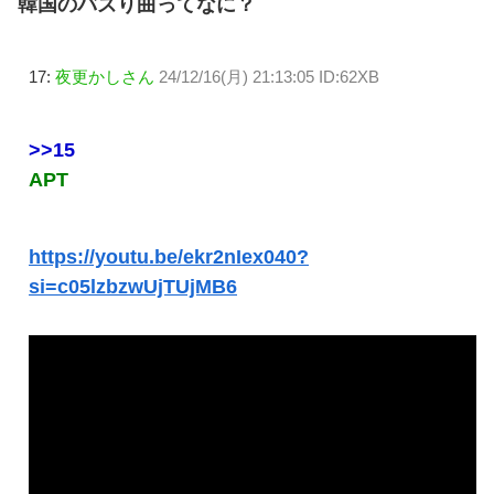
韓国のバズり曲ってなに？
17:
夜更かしさん
24/12/16(月) 21:13:05 ID:62XB
>>15
APT
https://youtu.be/ekr2nIex040?
si=c05lzbzwUjTUjMB6