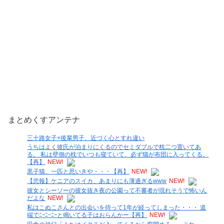
まとめくすアンテナ
三十路女子×後輩男子、近づく心とすれ違い
うちはよく彼氏が泊まりにくるのでセミダブルで枕二つ置いてあ
る。 私は壁側の枕でいつも寝ていて、必ず猫が布団に入ってくる。
【再】
NEW!
黒子猫、一匹と思いきや・・・【再】
NEW!
【悲報】ケニアのスイカ、あまりにも薄過ぎるwww
NEW!
彼女とシーソーの彼女抜き夜の公園って不審者が現れそうで怖いん
だよな
NEW!
私はこぬこさんとの出会いを待って1年が経ってしまった・・・ 道
端でﾆｰﾆｰﾆｰと鳴いてる子はおらんかー【再】
NEW!