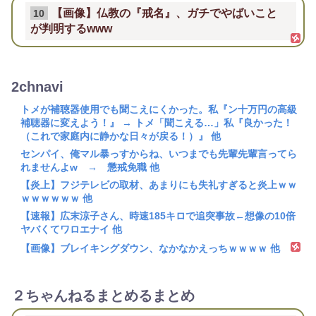
【画像】仏教の『戒名』、ガチでやばいこと
10
が判明するwww
2chnavi
トメが補聴器使用でも聞こえにくかった。私『ン十万円の高級
補聴器に変えよう！』 → トメ「聞こえる…」私『良かった！
（これで家庭内に静かな日々が戻る！）』 他
センパイ、俺マル暴っすからね、いつまでも先輩先輩言ってら
れませんよw → 懲戒免職 他
【炎上】フジテレビの取材、あまりにも失礼すぎると炎上ｗｗ
ｗｗｗｗｗｗ 他
【速報】広末涼子さん、時速185キロで追突事故←想像の10倍
ヤバくてワロエナイ 他
【画像】ブレイキングダウン、なかなかえっちｗｗｗｗ 他
２ちゃんねるまとめるまとめ