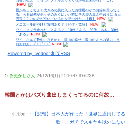
田舎の祖父「うちはイタチが入ってくるから窓閉めろ」←これ
NEW!
親がちょくちょく大きめの袋に入ったお徳用のかつお節を買ってく
る。ある日俺が偶々その近くにいた時にその袋の真ん中辺りに 五百
円玉くらいの穴が空いているのを見つけた。【再】
NEW!
メニエール病やけど質問ある？【発作・寛解】
NEW!
ワイ「クジラ食べたことある？」10代「ある」20代「ある」30代
「ある」
NEW!
ワイ「さぁてTwitterみるかぁ」沢山の幸せ、沢山の人々の努力「う
おおおお」ｽﾞﾄﾞﾄﾞﾄﾞﾄﾞ
NEW!
Powered by livedoor 相互RSS
1:
夜更かしさん
24/12/16(月) 21:10:47 ID:62XB
韓国とかはバズり曲出しまくってるのに何故…
引用元:
・【悲報】日本人が作った「世界に通用してる
歌」、ガチでスキヤキ以外にない