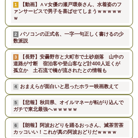
【動画】∧∨女優の瀬戸環奈さん、水着姿のフ
1
ァンサービスで男子を喜ばせてしまうｗｗｗｗｗ
ｗ
パソコンの正式名、一字一句正しく書けるの少
2
数派説
【長野】安曇野市と大町市で土砂崩落 山中の
3
道路が寸断 宿泊客や登山客など計400人近くが
孤立か 土石流で橋が流されたとの情報も
おまえらが面白いと思ったホラー映画教えて
4
【悲報】秋田県、オイルマネーが転がり込んで
5
ガチで東北最強へｗｗｗｗｗ
【朗報】阿波おどりを踊るおっさん、滅茶苦茶
6
カッコいい！これが真の阿波おどりだｗｗｗｗ