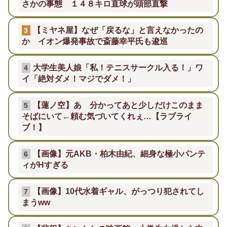
さかの事態 １４８キロ直球が頭部直撃
【ミヤネ屋】なぜ「戻るな」と言えなかったの
3
か イオン爆発事故で斎藤幸平氏も逡巡
大学生美人娘「私！テニスサークル入る！」ワ
4
イ「絶対ダメ！マジでダメ！」
【蓮ノ空】あゝ分かってあと少しだけこのまま
5
そばにいて←頼む気づいてくれぇ…【ラブライ
ブ！】
【画像】元AKB・柏木由紀、細身な極小パンテ
6
ィがHすぎる
【画像】10代水着ギャル、がっつり犯されてし
7
まうww