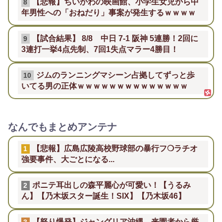
【悲報】ちいかわの映画館、小学生女児から中
8
年男性への「おねだり」事案が発生するｗｗｗｗ
【試合結果】 8/8 中日 7-1 阪神 5連勝！2回に
9
3連打一挙4点先制、7回1失点マラー4勝目！
ジムのランニングマシーン占拠してずっと歩
10
いてる男の正体ｗｗｗｗｗｗｗｗｗｗｗｗｗｗ
なんでもまとめアンテナ
【悲報】広島広陵高校野球部の暴行フ❍ラチオ
1
強要事件、大ごとになる...
ポニテ耳出しの森平麗心が可愛い！【うるみ
2
ん】【乃木坂スター誕生！SIX】【乃木坂46】
【怒り爆発】ジャングリア沖縄、来園者から厳