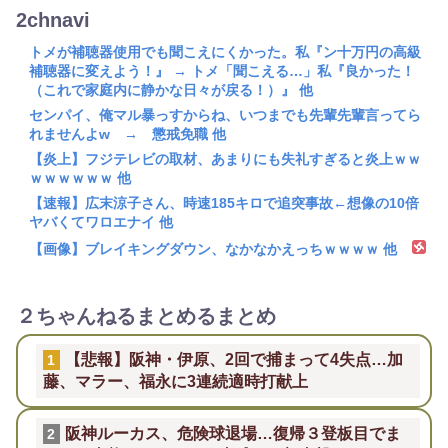
2chnavi
トメが補聴器使用でも聞こえにくかった。私『ン十万円の高級
補聴器に変えよう！』 → トメ「聞こえる…」私『良かった！
（これで家庭内に静かな日々が戻る！）』 他
センパイ、俺マル暴っすからね、いつまでも先輩先輩言ってら
れませんよw → 懲戒免職 他
【炎上】フジテレビの取材、あまりにも失礼すぎると炎上ｗｗ
ｗｗｗｗｗｗ 他
【速報】広末涼子さん、時速185キロで追突事故←想像の10倍
ヤバくてワロエナイ 他
【画像】ブレイキングダウン、なかなかえっちｗｗｗｗ 他
２ちゃんねるまとめるまとめ
【悲報】阪神・伊原、2回で捕まって4失点…加
1
藤、マラー、福永に3連続適時打献上
阪神ルーカス、危険球退場…復帰３登板目でま
2