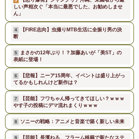
3
しい声相次ぐ「本当に最悪でした、お勧めしませ
ん」
【FIRE志向】虫撮りMTB生活に全振り男の決
4
断
まさかの12年ぶり！？加藤あいが「美ST」の
5
表紙に登場！
【悲報】ニーア15周年、イベントは盛り上がっ
6
てるかもしれんけど新作は？
【芸能】フワちゃん帰ってきてほしい？ｗｗｗ
7
やす子の投稿にデマ流れまくりｗｗｗ
ソニーの戦略：アニメと音楽で築く新しい未来
8
【芸能】長濱ねる、フラーム移籍で新たなステ
9