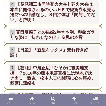
【琵琶湖三市同時花火大会】花火大会は
4
本当に開催されるのか…ＨＰで観覧券販売も
消防への申請なし、３自治体は「関与してな
い」と声明！
百田夏菜子との結婚2年堂本剛、印象ガラ
5
リな姿に「匂わせなの？」※私の本音
【日産】「新型キックス」売れ行き好
6
調！
【芸能】中居正広「ひそかに被災地支
7
援」？2016年の熊本地震直後には現地で炊
き出し 親友・松本人志の闘病に心を痛め、
頻繁に連絡も
【改正医ケア児法】成立 18歳の壁解消
8
へ支援拡充
メニュー
ホーム
検索
トップ
サイドバー