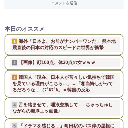
本日のオススメ
海外「日本よ、お前がナンバーワンだ」 熊本地
1
震直後の日本の対応のスピードに世界が衝撃
【画像】顔100点、体30点の女ｗｗｗ
2
韓国人「現在、日本人が苦々しい気持ちで韓国
3
を見ている理由がこちら…」→「相当悔しがって
るだろうな…（ﾌﾞﾙﾌﾞﾙ」＝韓国の反応
舌を絡ませて、唾液交換して── ちゅっちゅし
4
ながらの濃厚エッ画像♪
「ドラマを感じる…」町田駅のバス停の屋根に
5