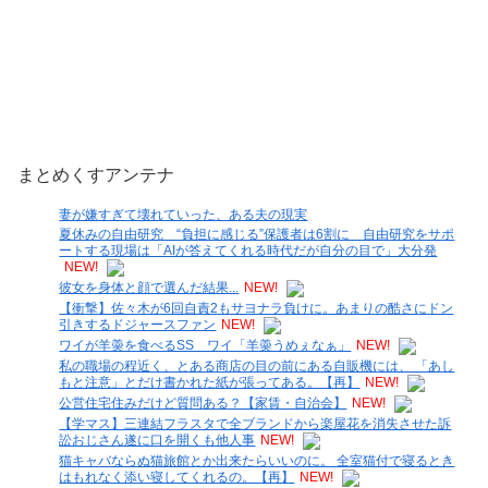
まとめくすアンテナ
妻が嫌すぎて壊れていった、ある夫の現実
夏休みの自由研究 “負担に感じる”保護者は6割に 自由研究をサポ
ートする現場は「AIが答えてくれる時代だが自分の目で」大分発
NEW!
彼女を身体と顔で選んだ結果...
NEW!
【衝撃】佐々木が6回自責2もサヨナラ負けに。あまりの酷さにドン
引きするドジャースファン
NEW!
ワイが羊羮を食べるSS ワイ「羊羮うめぇなぁ」
NEW!
私の職場の程近く、とある商店の目の前にある自販機には、 「あし
もと注意」とだけ書かれた紙が張ってある。【再】
NEW!
公営住宅住みだけど質問ある？【家賃・自治会】
NEW!
【学マス】三連結フラスタで全ブランドから楽屋花を消失させた訴
訟おじさん遂に口を開くも他人事
NEW!
猫キャバならぬ猫旅館とか出来たらいいのに。 全室猫付で寝るとき
はもれなく添い寝してくれるの。【再】
NEW!