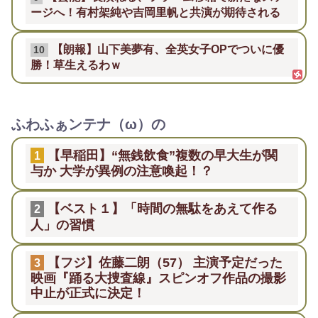
ージへ！有村架純や吉岡里帆と共演が期待される
【朗報】山下美夢有、全英女子OPでついに優
10
勝！草生えるわｗ
ふわふぁンテナ（ω）の
【早稲田】“無銭飲食”複数の早大生が関
1
与か 大学が異例の注意喚起！？
【ベスト１】「時間の無駄をあえて作る
2
人」の習慣
【フジ】佐藤二朗（57） 主演予定だった
3
映画『踊る大捜査線』スピンオフ作品の撮影
中止が正式に決定！