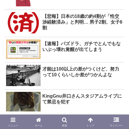
【悲報】日本の18歳の約4割が「性交
渉経験済み」と判明… 男子2割、女子6
割
【速報】パズドラ、ガチでとんでもな
いぶっ壊れ覚醒が出てしまう
才能は100以上の差がつくけど、努力
って10くらいしか差がつかんよな
KingGnu井口さんスタジアムライブに
て禁忌を犯す
メニュー
ホーム
検索
トップ
サイドバー