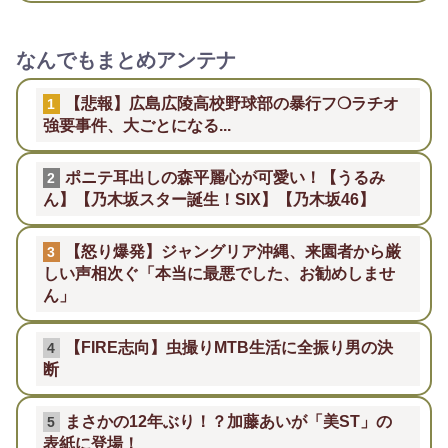
なんでもまとめアンテナ
【悲報】広島広陵高校野球部の暴行フ❍ラチオ
1
強要事件、大ごとになる...
ポニテ耳出しの森平麗心が可愛い！【うるみ
2
ん】【乃木坂スター誕生！SIX】【乃木坂46】
【怒り爆発】ジャングリア沖縄、来園者から厳
3
しい声相次ぐ「本当に最悪でした、お勧めしませ
ん」
【FIRE志向】虫撮りMTB生活に全振り男の決
4
断
まさかの12年ぶり！？加藤あいが「美ST」の
5
表紙に登場！