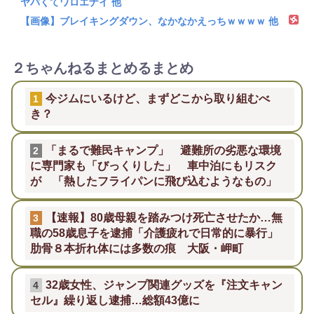
ヤバくてワロエナイ 他
【画像】ブレイキングダウン、なかなかえっちｗｗｗｗ 他
２ちゃんねるまとめるまとめ
今ジムにいるけど、まずどこから取り組むべ
1
き？
「まるで難民キャンプ」 避難所の劣悪な環境
2
に専門家も「びっくりした」 車中泊にもリスク
が 「熱したフライパンに飛び込むようなもの」
【速報】80歳母親を踏みつけ死亡させたか…無
3
職の58歳息子を逮捕「介護疲れで日常的に暴行」
肋骨８本折れ体には多数の痕 大阪・岬町
32歳女性、ジャンプ関連グッズを『注文キャン
4
セル』繰り返し逮捕…総額43億に