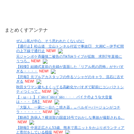
まとめくすアンテナ
ぜんぶ私が中心、そう思われたくないのに
【通行止】松山道 立山トンネル付近で事故💥 大洲IC～伊予IC間
の上下線で通行止
NEW!
元ジャンポケ斉藤慎二被告のTikTokライブが拡散 求刑7年直後に
うつろ...
NEW!
【戦慄】結婚式直前の夫婦が直面した「リアル死の恐怖」がヤバす
ぎる・・・・
NEW!
【悲報】元ブルアカスタッフの作るソシャゲのキャラ、流石に古す
ぎる
NEW!
秋田タワマン建ちまくってる高齢化ヤバすぎて駅前にコンパクトシ
ティつくって...
NEW!
【・ω・）】 ﾄﾞﾙﾙｯﾄﾞﾙﾙｯﾄﾞﾙﾙｯ・・・ バイクのような大音量
は・・・【再】
NEW!
「大阪人、一家に一台たこ焼き器」←ベルギーバージョンがコチ
ラ・・・・・・
NEW!
【動画】急病人？横須賀の国道16号でおかしな事故が撮影される。
NEW!
【朗報】中居正広さん53歳、熊本で黒ニットをかぶりボランティア
と寄付をしている模様
NEW!