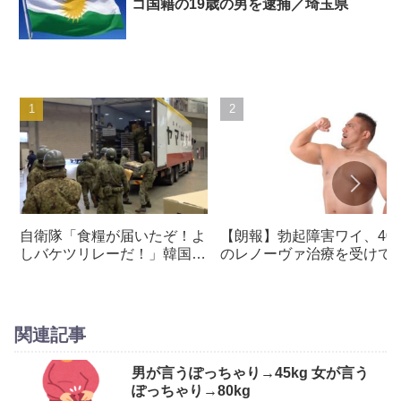
コ国籍の19歳の男を逮捕／埼玉県
自衛隊「食糧が届いたぞ！よ
【朗報】勃起障害ワイ、40
しバケツリレーだ！」韓国人
のレノーヴァ治療を受けて
「これトラックをバックさせ
事勃起する
ればいいのでは…？」
関連記事
男が言うぽっちゃり→45kg 女が言う
ぽっちゃり→80kg