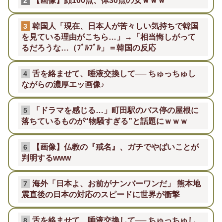
【画像】顔100点、体30点の女ｗｗｗ
2
韓国人「現在、日本人が苦々しい気持ちで韓国
3
を見ている理由がこちら…」→「相当悔しがって
るだろうな…（ﾌﾞﾙﾌﾞﾙ」＝韓国の反応
舌を絡ませて、唾液交換して── ちゅっちゅし
4
ながらの濃厚エッ画像♪
「ドラマを感じる…」町田駅のバス停の屋根に
5
落ちているものが“物騒すぎる”と話題にｗｗｗ
【画像】仏教の『戒名』、ガチでやばいことが
6
判明するwww
海外「日本よ、お前がナンバーワンだ」 熊本地
7
震直後の日本の対応のスピードに世界が衝撃
舌を絡ませて、唾液交換して── ちゅっちゅし
8