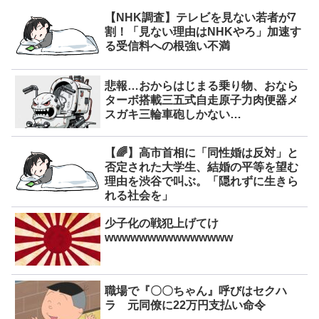
【NHK調査】テレビを見ない若者が7
割！「見ない理由はNHKやろ」加速す
る受信料への根強い不満
悲報…おからはじまる乗り物、おなら
ターボ搭載三五式自走原子力肉便器メ
スガキ三輪車砲しかない…
【🌈】高市首相に「同性婚は反対」と
否定された大学生、結婚の平等を望む
理由を渋谷で叫ぶ。「隠れずに生きら
れる社会を」
少子化の戦犯上げてけ
wwwwwwwwwwwwwww
職場で『〇〇ちゃん』呼びはセクハ
ラ 元同僚に22万円支払い命令