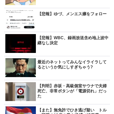
【悲報】ゆづ、メンエス嬢をフォロー
【悲報】WBC、録画放送含め地上波中
継なし決定
最近のネットってみんなイライラして
るというか気にしすぎちゃう?
【判明】赤坂・高級個室サウナで夫婦
死亡、非常ボタンが「電源切れ」だっ
た
【また】無免許でひき逃げ疑い トル