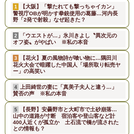
【大阪】「撃たれても撃っちゃイカン」
1
警視庁OBが明かす拳銃使用の葛藤…河内長
野「2発で射殺」なぜ起きた？
「ウエストが…」氷川きよし〝異次元の
2
オフ姿〟がやばい ※私の本音
【花火】夏の風物詩が喰い物に…隅田川
3
花火大会で暗躍した中国人「場所取り転売ヤ
ー」の高笑い
上田綺世の妻に「真美子夫人と違う…」
4
賛否の声 ※私の本音
【長野】安曇野市と大町市で土砂崩落…
5
山中の道路が寸断 宿泊客や登山客など計
400人近くが孤立か 土石流で橋が流された
との情報も？