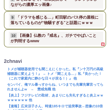
ながらの濃厚エッ画像♪
「ドラマを感じる…」町田駅のバス停の屋根に
9
落ちているものが“物騒すぎる”と話題にｗｗｗ
【画像】仏教の『戒名』、ガチでやばいこと
10
が判明するwww
2chnavi
トメが補聴器使用でも聞こえにくかった。私『ン十万円の高級
補聴器に変えよう！』 → トメ「聞こえる…」私『良かった！
（これで家庭内に静かな日々が戻る！）』 他
センパイ、俺マル暴っすからね、いつまでも先輩先輩言ってら
れませんよw → 懲戒免職 他
【炎上】フジテレビの取材、あまりにも失礼すぎると炎上ｗｗ
ｗｗｗｗｗｗ 他
【速報】広末涼子さん、時速185キロで追突事故←想像の10倍