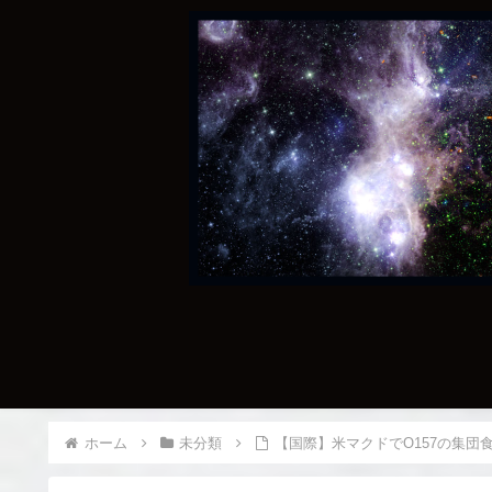
ホーム
未分類
【国際】米マクドでO157の集団