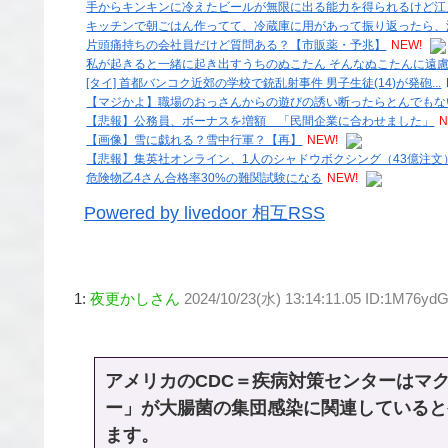
手からキンキンに冷えたビールが無限に出る能力を得られるけど江
キッチンで朝ごはん作ってて、冷蔵庫に用があって振り返ったら、
片頭痛持ちの会社員だけど質問ある？【市販薬・予兆】
NEW!
私が起きると一緒に起き出すうちのぬこたん そんなぬこたんに遠
[タイ] 首都バンコク近郊の学校で銃乱射事件 男子生徒(14)が発砲...
【マジかよ】職場のおっさんからの遊びの誘い断ったらとんでもな
【悲報】公務員、ボーナスを増額 「民間企業に合わせました」
N
【画像】雪に戯れる？雪中行軍？【再】
NEW!
【悲報】集英社オンライン、1人のシャドウボクシング（43億注
危険物乙4さん合格率30%の難関試験になる
NEW!
Powered by livedoor 相互RSS
1:
夜更かしさん
2024/10/23(水) 13:14:11.05 ID:1M76yd
アメリカのCDC＝疾病対策センターはマ
ー」が大腸菌の集団感染に関連していると
ます。