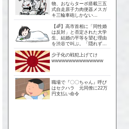
物、おならターボ搭載三五
式自走原子力肉便器メスガ
キ三輪車砲しかない…
【🌈】高市首相に「同性婚
は反対」と否定された大学
生、結婚の平等を望む理由
を渋谷で叫ぶ。「隠れずに
生きられる社会を」
少子化の戦犯上げてけ
wwwwwwwwwwwwwww
職場で『〇〇ちゃん』呼び
はセクハラ 元同僚に22万
円支払い命令