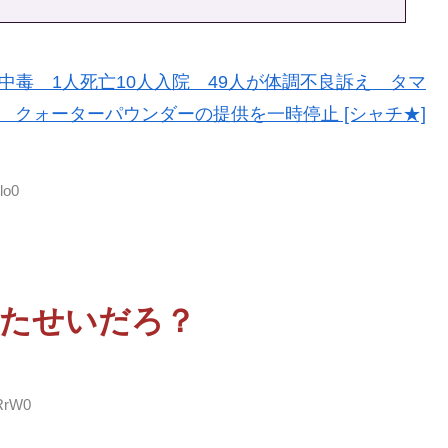
中毒 1人死亡10人入院 49人が体調不良訴え タマ
 クォーターパウンダーの提供を一時停止 [シャチ★]
lo0
たせいだろ？
BRrW0