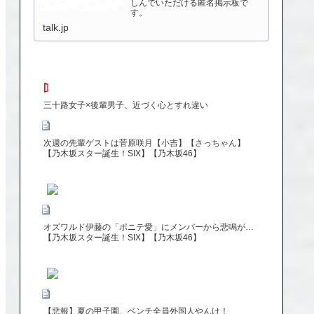
しんでいただける匿名掲示板で
す。
talk.jp
三十路女子×後輩男子、近づく心とすれ違い
次週の先輩ゲストは菅原咲月【小吉】【さっちゃん】
【乃木坂スター誕生！SIX】【乃木坂46】
オズワルド伊藤の「ポニテ愛」にメンバーから悲鳴が…
【乃木坂スター誕生！SIX】【乃木坂46】
【悲報】夏の甲子園、ベンチ全員外国人やんけ！