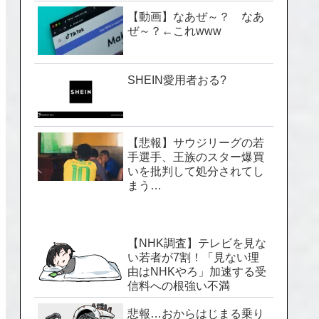
【動画】なあぜ～？ なあ
ぜ～？←これwww
SHEIN愛用者おる?
【悲報】サウジリーグの若
手選手、王族のスター爆買
いを批判して処分されてし
まう…
【NHK調査】テレビを見な
い若者が7割！「見ない理
由はNHKやろ」加速する受
信料への根強い不満
悲報…おからはじまる乗り