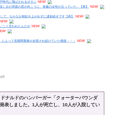
戸時代に飛ばされるボタン
NEW!
流し台の背面の窓の向こうに、喪服の女性が立っていた。【再】
NEW!
慮して、なかなか朝起き上がれずに遅刻続きです【再】
NEW!
NEW!
いこと言われたんだが
NEW!
EW!
文）によって長期間業務を妨害され続けていた模様・・・
NEW!
Ge9
クドナルドのハンバーガー「クォーターパウンダ
発表しました。1人が死亡し、10人が入院してい