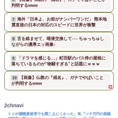
判明するwww
海外「日本よ、お前がナンバーワンだ」 熊本地
7
震直後の日本の対応のスピードに世界が衝撃
舌を絡ませて、唾液交換して── ちゅっちゅし
8
ながらの濃厚エッ画像♪
「ドラマを感じる…」町田駅のバス停の屋根に
9
落ちているものが“物騒すぎる”と話題にｗｗｗ
【画像】仏教の『戒名』、ガチでやばいこと
10
が判明するwww
2chnavi
トメが補聴器使用でも聞こえにくかった。私『ン十万円の高級