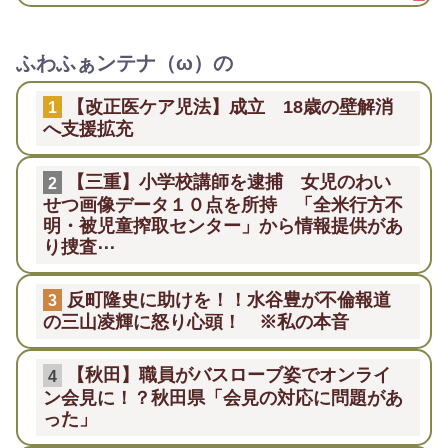
ふわふぁンテナ（ω）の
【改正医ケア児法】成立 18歳の壁解消
1
へ支援拡充
【三重】小学校講師を逮捕 女児のわい
2
せつ画像データ１０点を所持 「全米行方不
明・被児童搾取センター」から情報提供があ
り捜査⋯
反町隆史に助けを！！水谷豊が不倫報道
3
の三山凌輝に怒り心頭！ ※私の本音
【秋田】職員がバスローブ姿でオンライ
4
ン会見に！？秋田県「会見の対応に問題があ
った」