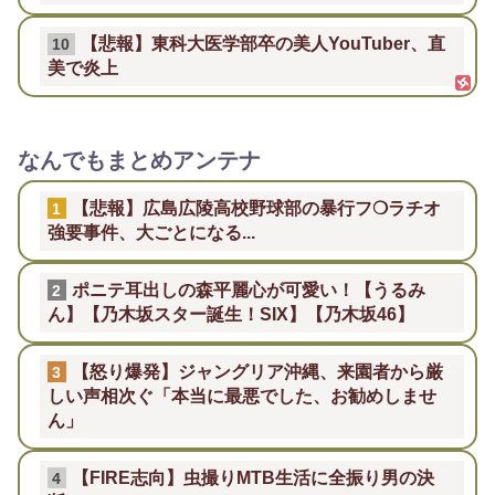
【悲報】東科大医学部卒の美人YouTuber、直
10
美で炎上
なんでもまとめアンテナ
【悲報】広島広陵高校野球部の暴行フ❍ラチオ
1
強要事件、大ごとになる...
ポニテ耳出しの森平麗心が可愛い！【うるみ
2
ん】【乃木坂スター誕生！SIX】【乃木坂46】
【怒り爆発】ジャングリア沖縄、来園者から厳
3
しい声相次ぐ「本当に最悪でした、お勧めしませ
ん」
【FIRE志向】虫撮りMTB生活に全振り男の決
4