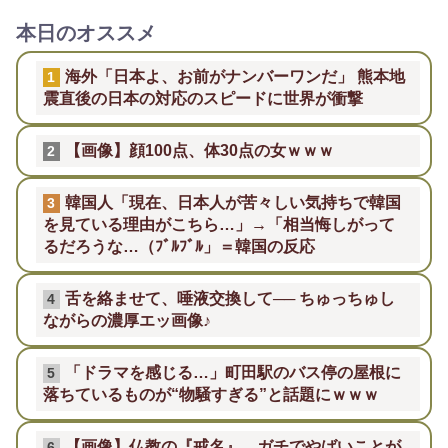
本日のオススメ
海外「日本よ、お前がナンバーワンだ」 熊本地
1
震直後の日本の対応のスピードに世界が衝撃
【画像】顔100点、体30点の女ｗｗｗ
2
韓国人「現在、日本人が苦々しい気持ちで韓国
3
を見ている理由がこちら…」→「相当悔しがって
るだろうな…（ﾌﾞﾙﾌﾞﾙ」＝韓国の反応
舌を絡ませて、唾液交換して── ちゅっちゅし
4
ながらの濃厚エッ画像♪
「ドラマを感じる…」町田駅のバス停の屋根に
5
落ちているものが“物騒すぎる”と話題にｗｗｗ
【画像】仏教の『戒名』、ガチでやばいことが
6