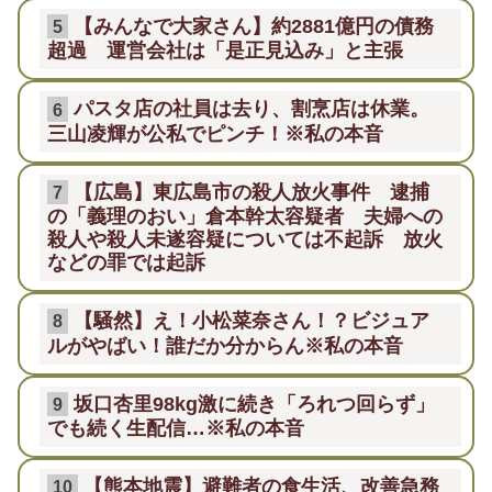
【みんなで大家さん】約2881億円の債務
5
超過 運営会社は「是正見込み」と主張
パスタ店の社員は去り、割烹店は休業。
6
三山凌輝が公私でピンチ！※私の本音
【広島】東広島市の殺人放火事件 逮捕
7
の「義理のおい」倉本幹太容疑者 夫婦への
殺人や殺人未遂容疑については不起訴 放火
などの罪では起訴
【騒然】え！小松菜奈さん！？ビジュア
8
ルがやばい！誰だか分からん※私の本音
坂口杏里98kg激に続き「ろれつ回らず」
9
でも続く生配信…※私の本音
【熊本地震】避難者の食生活、改善急務
10