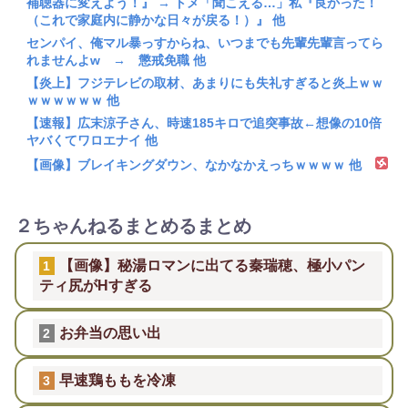
補聴器に変えよう！』 → トメ「聞こえる…」私『良かった！
（これで家庭内に静かな日々が戻る！）』 他
センパイ、俺マル暴っすからね、いつまでも先輩先輩言ってら
れませんよw → 懲戒免職 他
【炎上】フジテレビの取材、あまりにも失礼すぎると炎上ｗｗ
ｗｗｗｗｗｗ 他
【速報】広末涼子さん、時速185キロで追突事故←想像の10倍
ヤバくてワロエナイ 他
【画像】ブレイキングダウン、なかなかえっちｗｗｗｗ 他
２ちゃんねるまとめるまとめ
【画像】秘湯ロマンに出てる秦瑞穂、極小パン
1
ティ尻がHすぎる
お弁当の思い出
2
早速鶏ももを冷凍
3