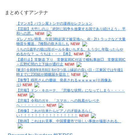
まとめくすアンテナ
【マンガ】バラシ屋トシヤの漫画セレクション
【芸能】大竹しのぶ「絶対に戦争を放棄する国であり続けよう」 平
和への思...
NEW!
ダレノガレ明美、午前3時起床で被災地へ 4t・2tトラックなど大量
物資を搬送、7種類の炊き出しも
NEW!
うちの1歳半の猫は段ボールを食いちぎる。もう少し年取ったらや
めるかな？ → うちは・・・【再】
NEW!
【通行止】常磐道 下り 常磐富岡IC付近で横転事故💥 常磐富岡IC
～広野IC間の上下線が通行止
NEW!
[東京] 令和8年8月8日 8が3つ並ぶ縁起の良い日・江東区では午後1
時までに230組が婚姻届を提出！
NEW!
【衝撃】移民さんの価値、発表されるｗｗｗｗｗ(※画像あ
り)
NEW!
【悲報】ドン・キホーテ、『悲惨な状態』になってしまう・・・・
NEW!
【悲報】令和のガキ、「スマホ」への執着がレベチ
へ・・・・・・・
NEW!
【画像】これが出来たらピアノの才能あるらし
い！！！！！！！！！！！！！！！！
NEW!
【動画】これはお見事。中国重慶市で珍しい事故が撮影される。