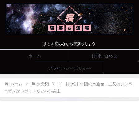
まとめ読みながら寝落ちしよう
ホーム
お問い合わせ
プライバシーポリシー
ホーム
未分類
【悲報】中国の水族館、主役のジンベ
エザメがロボットだとバレ炎上