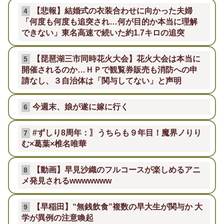
【悲報】結婚式の衣装合わせに向かった夫婦
4
「何度も何度も追突され…何が目的か本当に理解
できない」東名高速で続いた約1.7キロの追突
【琵琶湖三市同時花火大会】花火大会は本当に
5
開催されるのか…ＨＰで観覧券販売も消防への申
請なし、３自治体は「関与してない」と声明
今週末、娘が遂に嫁に行く
6
#ずしり8周年：〗うちらも９年目！魔界ノりり
7
む×葛葉×椎名唯華
【動画】早見沙織のフルコースが楽しめるアニ
8
メ発見されるwwwwwww
【早稲田】“無銭飲食”複数の早大生が関与か 大
9
学が異例の注意喚起