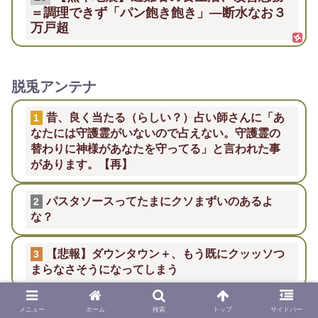
＝調理できず「パン飽き飽き」―断水なお３
万戸超
脱兎アンテナ
昔、良く当たる（らしい？）占い師さんに「あ
1
なたには守護霊がいないので占えない。守護霊の
替わりに神様があなたを守ってる」と言われた事
があります。【再】
パスタソースってたまにクソまずいのあるよ
2
な？
【悲報】ダウンタウン＋、もう既にクッッソつ
3
まらなさそうになってしまう
【画像】ロバート秋山「一発抜いとけ」
4
メニュー
ホーム
検索
トップ
サイドバー