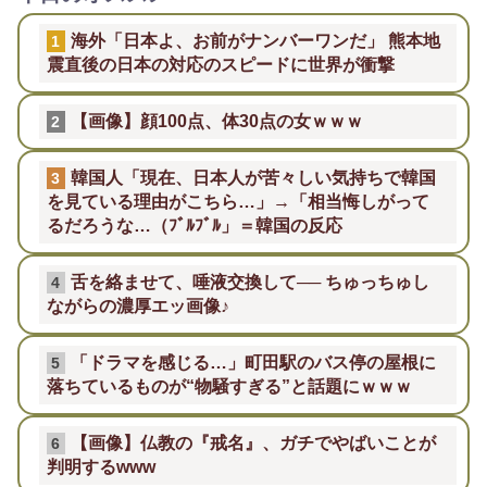
海外「日本よ、お前がナンバーワンだ」 熊本地
1
震直後の日本の対応のスピードに世界が衝撃
【画像】顔100点、体30点の女ｗｗｗ
2
韓国人「現在、日本人が苦々しい気持ちで韓国
3
を見ている理由がこちら…」→「相当悔しがって
るだろうな…（ﾌﾞﾙﾌﾞﾙ」＝韓国の反応
舌を絡ませて、唾液交換して── ちゅっちゅし
4
ながらの濃厚エッ画像♪
「ドラマを感じる…」町田駅のバス停の屋根に
5
落ちているものが“物騒すぎる”と話題にｗｗｗ
【画像】仏教の『戒名』、ガチでやばいことが
6
判明するwww