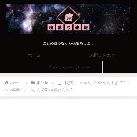
まとめ読みながら寝落ちしよう
ホーム
お問い合わせ
プライバシーポリシー
ホーム
未分類
【悲報】日本人「PS5が高すぎてモン
ハン卒業！」👈なんでXbox買わんの？