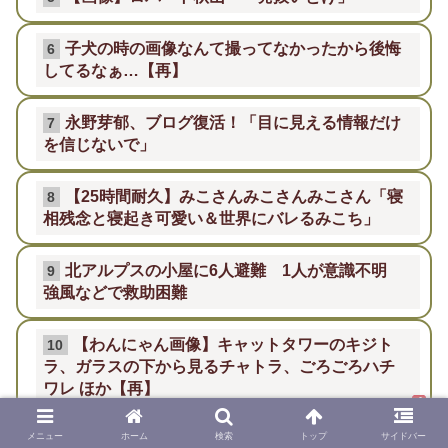
子犬の時の画像なんて撮ってなかったから後悔
6
してるなぁ…【再】
永野芽郁、ブログ復活！「目に見える情報だけ
7
を信じないで」
【25時間耐久】みこさんみこさんみこさん「寝
8
相残念と寝起き可愛い＆世界にバレるみこち」
北アルプスの小屋に6人避難 1人が意識不明
9
強風などで救助困難
【わんにゃん画像】キャットタワーのキジト
10
ラ、ガラスの下から見るチャトラ、ごろごろハチ
ワレ ほか【再】
メニュー
ホーム
検索
トップ
サイドバー