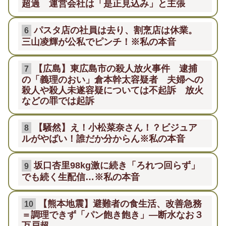
超過 運営会社は「是正見込み」と主張
パスタ店の社員は去り、割烹店は休業。
6
三山凌輝が公私でピンチ！※私の本音
【広島】東広島市の殺人放火事件 逮捕
7
の「義理のおい」倉本幹太容疑者 夫婦への
殺人や殺人未遂容疑については不起訴 放火
などの罪では起訴
【騒然】え！小松菜奈さん！？ビジュア
8
ルがやばい！誰だか分からん※私の本音
坂口杏里98kg激に続き「ろれつ回らず」
9
でも続く生配信…※私の本音
【熊本地震】避難者の食生活、改善急務
10
＝調理できず「パン飽き飽き」―断水なお３
万戸超