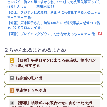
センパイ、俺マル暴っすからね、いつまでも先輩先輩言ってら
れませんよw → 懲戒免職 他
【炎上】フジテレビの取材、あまりにも失礼すぎると炎上ｗｗ
ｗｗｗｗｗｗ 他
【速報】広末涼子さん、時速185キロで追突事故←想像の10倍
ヤバくてワロエナイ 他
【画像】ブレイキングダウン、なかなかえっちｗｗｗｗ 他
２ちゃんねるまとめるまとめ
【画像】秘湯ロマンに出てる秦瑞穂、極小パン
1
ティ尻がHすぎる
お弁当の思い出
2
早速鶏ももを冷凍
3
【悲報】結婚式の衣装合わせに向かった夫婦
4