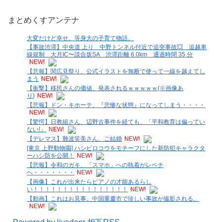
まとめくすアンテナ
大変だけど幸せ。等身大の子育て物語。
【事故渋滞】中央道 上り 中野トンネル付近で追突事故💥 追越車
線規制 大月IC〜談合坂SA 渋滞距離 6.0km 通過時間 35 分
NEW!
【悲報】関広見祭り、公式イラストを無断で使って一線を越えてし
まう
NEW!
【衝撃】移民さんの価値、発表されるｗｗｗｗｗ(※画像あ
り)
NEW!
【悲報】ドン・キホーテ、『悲惨な状態』になってしまう・・・・
NEW!
【驚愕】日教組さん、辺野古事件を経ても、「平和教育は偏ってい
ない!」
NEW!
【デレマス】難波笑美さん、ご結婚
NEW!
[東京 上野動物園] ハシビロコウをモチーフにした新防犯キャラクタ
ーハシ防を公開！
NEW!
【悲報】令和のガキ、「スマホ」への執着がレベチ
へ・・・・・・・
NEW!
【画像】これが出来たらピアノの才能あるらし
い！！！！！！！！！！！！！！！！
NEW!
【動画】これはお見事。中国重慶市で珍しい事故が撮影される。
NEW!