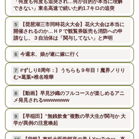
「何度も何度も追突され…何が目的か本当に理解
できない」東名高速で続いた約1.7キロの追突
【琵琶湖三市同時花火大会】花火大会は本当に
5
開催されるのか…ＨＰで観覧券販売も消防への申
請なし、３自治体は「関与してない」と声明
今週末、娘が遂に嫁に行く
6
#ずしり8周年：〗うちらも９年目！魔界ノりり
7
む×葛葉×椎名唯華
【動画】早見沙織のフルコースが楽しめるアニ
8
メ発見されるwwwwwww
【早稲田】“無銭飲食”複数の早大生が関与か 大
9
学が異例の注意喚起