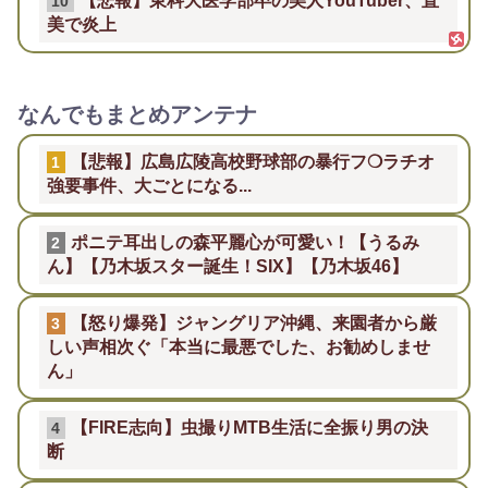
【悲報】東科大医学部卒の美人YouTuber、直
10
美で炎上
なんでもまとめアンテナ
【悲報】広島広陵高校野球部の暴行フ❍ラチオ
1
強要事件、大ごとになる...
ポニテ耳出しの森平麗心が可愛い！【うるみ
2
ん】【乃木坂スター誕生！SIX】【乃木坂46】
【怒り爆発】ジャングリア沖縄、来園者から厳
3
しい声相次ぐ「本当に最悪でした、お勧めしませ
ん」
【FIRE志向】虫撮りMTB生活に全振り男の決
4
断