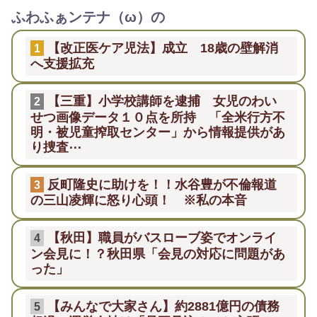
ふわふぁンテナ（ω）の
【改正医ケア児法】成立 18歳の壁解消
1
へ支援拡充
【三重】小学校講師を逮捕 女児のわい
2
せつ画像データ１０点を所持 「全米行方不
明・被児童搾取センター」から情報提供があ
り捜査⋯
反町隆史に助けを！！水谷豊が不倫報道
3
の三山凌輝に怒り心頭！ ※私の本音
【秋田】職員がバスローブ姿でオンライ
4
ン会見に！？秋田県「会見の対応に問題があ
った」
【みんなで大家さん】約2881億円の債務
5