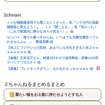
2chnavi
トメが補聴器使用でも聞こえにくかった。私『ン十万円の高級
補聴器に変えよう！』 → トメ「聞こえる…」私『良かった！
（これで家庭内に静かな日々が戻る！）』 他
センパイ、俺マル暴っすからね、いつまでも先輩先輩言ってら
れませんよw → 懲戒免職 他
【炎上】フジテレビの取材、あまりにも失礼すぎると炎上ｗｗ
ｗｗｗｗｗｗ 他
【速報】広末涼子さん、時速185キロで追突事故←想像の10倍
ヤバくてワロエナイ 他
【画像】ブレイキングダウン、なかなかえっちｗｗｗｗ 他
２ちゃんねるまとめるまとめ
重たい物をお土産に持たせようとする人
1