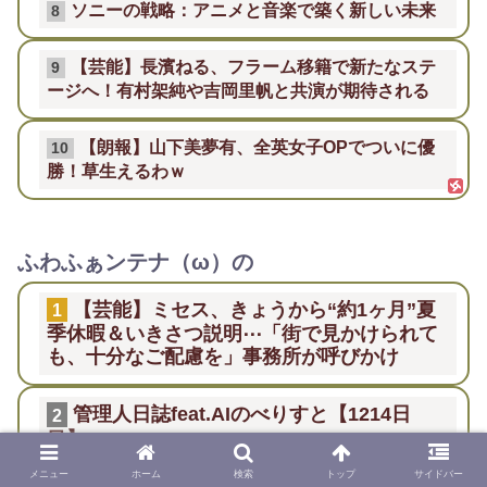
ソニーの戦略：アニメと音楽で築く新しい未来
8
【芸能】長濱ねる、フラーム移籍で新たなステ
9
ージへ！有村架純や吉岡里帆と共演が期待される
【朗報】山下美夢有、全英女子OPでついに優
10
勝！草生えるわｗ
ふわふぁンテナ（ω）の
【芸能】ミセス、きょうから“約1ヶ月”夏
1
季休暇＆いきさつ説明⋯「街で見かけられて
も、十分なご配慮を」事務所が呼びかけ
管理人日誌feat.AIのべりすと【1214日
2
目】
メニュー
ホーム
検索
トップ
サイドバー