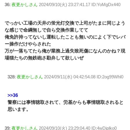
36:
夜更かしさん
2024/09/10(火) 23:27:41.17 ID:YoMgDx440
でっかい工場の天井の蛍光灯交換で上司がたまに同じよう
な感じで命綱無しで自ら交換作業してて
俺免許持ってないし運転したことも無いのによく下でレバ
ー操作だけやらされた
万が一落ちてたら俺が業務上過失致死傷になんのかね？現
場猫たちの無鉄砲さ勘弁して欲しいぜ
328:
夜更かしさん
2024/09/11(水) 04:42:54.08 ID:2og99Whl0
>>36
警察には事情聴取されて、労基からも事情聴取されると
思います。
39:
夜更かしさん
2024/09/10(火) 23:29:04.40 ID:4wDjplko0