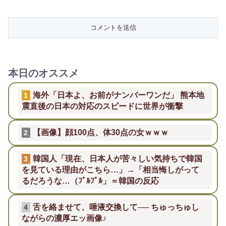
本日のオススメ
海外「日本よ、お前がナンバーワンだ」 熊本地
1
震直後の日本の対応のスピードに世界が衝撃
【画像】顔100点、体30点の女ｗｗｗ
2
韓国人「現在、日本人が苦々しい気持ちで韓国
3
を見ている理由がこちら…」→「相当悔しがって
るだろうな…（ﾌﾞﾙﾌﾞﾙ」＝韓国の反応
舌を絡ませて、唾液交換して── ちゅっちゅし
4
ながらの濃厚エッ画像♪