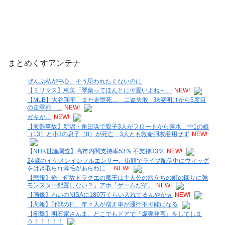
まとめくすアンテナ
ぜんぶ私が中心、そう思われたくないのに
【ミリマス】恵美「琴葉ってほんとに可愛いよね～」
NEW!
【MLB】大谷翔平、また走塁死… 二盗失敗 球宴明けから5度目
の走塁死 ...
NEW!
ガキが…
NEW!
【海難事故】新潟・角田浜で親子3人がフロートから落水 中1の娘
（13）と小3の息子（8）が死亡 3人とも救命胴衣着用せず
NEW!
【NHK世論調査】高市内閣支持率53％ 不支持33％
NEW!
24歳のイケメンインフルエンサー、街頭でライブ配信中にウィッグ
をはぎ取られ薄毛があらわに…
NEW!
【悲報】俺「何故ドラクエの魔王は主人公の旅立ちの町の回りに強
モンスター配置しない？」アホ「ゲームだぞ」
NEW!
【画像】わいのNISAに180万くらい入れてるんやがｗ
NEW!
【悲報】野獣の日、年々人が増え車が通行不可能になる
【衝撃】明石家さんま、どこでもドアで『爆弾発言』をしてしま
う！！！！！