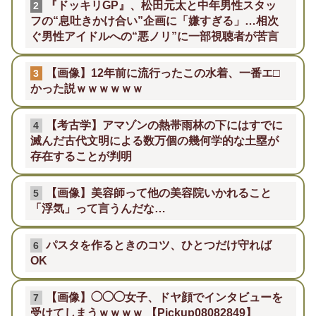
『ドッキリGP』、松田元太と中年男性スタッ
2
フの“息吐きかけ合い”企画に「嫌すぎる」…相次
ぐ男性アイドルへの“悪ノリ”に一部視聴者が苦言
【画像】12年前に流行ったこの水着、一番エ□
3
かった説ｗｗｗｗｗｗ
【考古学】アマゾンの熱帯雨林の下にはすでに
4
滅んだ古代文明による数万個の幾何学的な土塁が
存在することが判明
【画像】美容師って他の美容院いかれること
5
「浮気」って言うんだな…
パスタを作るときのコツ、ひとつだけ守れば
6
OK
【画像】◯◯◯女子、ドヤ顔でインタビューを
7
受けてしまうｗｗｗｗ 【Pickup08082849】