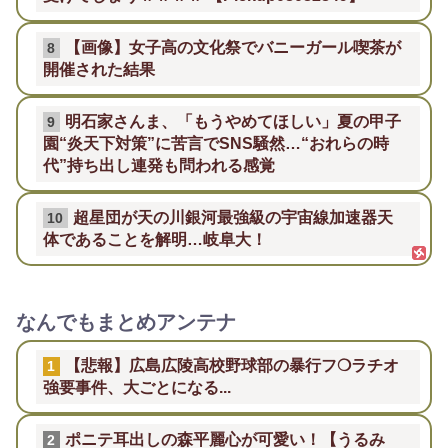
【画像】女子高の文化祭でバニーガール喫茶が
8
開催された結果
明石家さんま、「もうやめてほしい」夏の甲子
9
園“炎天下対策”に苦言でSNS騒然…“おれらの時
代”持ち出し連発も問われる感覚
超星団が天の川銀河最強級の宇宙線加速器天
10
体であることを解明…岐阜大！
なんでもまとめアンテナ
【悲報】広島広陵高校野球部の暴行フ❍ラチオ
1
強要事件、大ごとになる...
ポニテ耳出しの森平麗心が可愛い！【うるみ
2