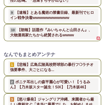
性の悲鳴。「惣菜すら手が出ない」
【速報】とある魔術の禁書目録、最新刊でヒロ
9
イン戦争決着wwwwwwwwwwwww
【朗報】話題作『みいちゃんと山田さん』、
10
大物漫画家たちから絶賛されるwwww
なんでもまとめアンテナ
【悲報】広島広陵高校野球部の暴行フ❍ラチオ
1
強要事件、大ごとになる...
ポニテ耳出しの森平麗心が可愛い！【うるみ
2
ん】【乃木坂スター誕生！SIX】【乃木坂46】
【怒り爆発】ジャングリア沖縄、来園者から厳
3
しい声相次ぐ「本当に最悪でした、お勧めしませ