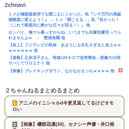
2chnavi
トメが補聴器使用でも聞こえにくかった。私『ン十万円の高級
補聴器に変えよう！』 → トメ「聞こえる…」私『良かった！
（これで家庭内に静かな日々が戻る！）』 他
センパイ、俺マル暴っすからね、いつまでも先輩先輩言ってら
れませんよw → 懲戒免職 他
【炎上】フジテレビの取材、あまりにも失礼すぎると炎上ｗｗ
ｗｗｗｗｗｗ 他
【速報】広末涼子さん、時速185キロで追突事故←想像の10倍
ヤバくてワロエナイ 他
【画像】ブレイキングダウン、なかなかえっちｗｗｗｗ 他
２ちゃんねるまとめるまとめ
アニメのイニシャルd今更見返してるけどオモ
1
ロい
【画像】磯部花凛(30)、セクシー声優・井口裕
2