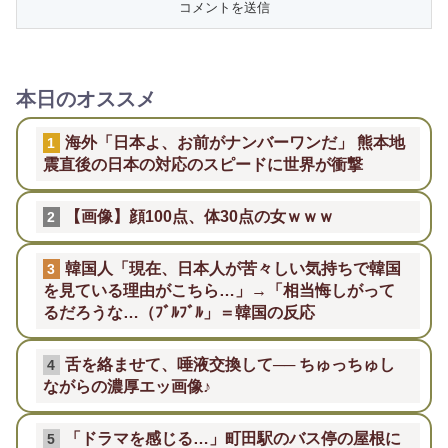
本日のオススメ
海外「日本よ、お前がナンバーワンだ」 熊本地
1
震直後の日本の対応のスピードに世界が衝撃
【画像】顔100点、体30点の女ｗｗｗ
2
韓国人「現在、日本人が苦々しい気持ちで韓国
3
を見ている理由がこちら…」→「相当悔しがって
るだろうな…（ﾌﾞﾙﾌﾞﾙ」＝韓国の反応
舌を絡ませて、唾液交換して── ちゅっちゅし
4
ながらの濃厚エッ画像♪
「ドラマを感じる…」町田駅のバス停の屋根に
5