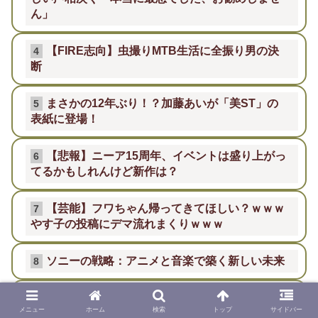
ん」
【FIRE志向】虫撮りMTB生活に全振り男の決
4
断
まさかの12年ぶり！？加藤あいが「美ST」の
5
表紙に登場！
【悲報】ニーア15周年、イベントは盛り上がっ
6
てるかもしれんけど新作は？
【芸能】フワちゃん帰ってきてほしい？ｗｗｗ
7
やす子の投稿にデマ流れまくりｗｗｗ
ソニーの戦略：アニメと音楽で築く新しい未来
8
【芸能】長濱ねる、フラーム移籍で新たなステ
9
メニュー
ホーム
検索
トップ
サイドバー
ージへ！有村架純や吉岡里帆と共演が期待される