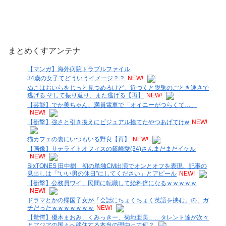
まとめくすアンテナ
【マンガ】海外病院トラブルファイル
34歳の女子てどういうイメージ？？
NEW!
ぬこはおいらをじっと見つめるけど、近づくと脱兎のごとき速さで
逃げる そして振り返り、また逃げる【再】
NEW!
【芸能】でか美ちゃん、満員電車で「オイニーがつらくて…」
NEW!
【衝撃】強さと引き換えにビジュアル捨てたやつあげてけw
NEW!
猫カフェの裏にいつもいる野良【再】
NEW!
【画像】サテライトオフィスの篠崎愛(34)さんまだまだイケル
NEW!
SixTONES 田中樹 初の単独CM出演でオンとオフを表現、記事の
見出しは「“いい男の休日”にしてください」とアピール
NEW!
【衝撃】公務員ワイ、民間に転職して給料倍になるｗｗｗｗｗ
NEW!
ドラマとかの帰国子女が「会話にちょくちょく英語を挟む」の、ガ
チだったｗｗｗｗｗｗｗ
NEW!
【驚愕】優木まおみ、くみっきー、菊地亜美……タレント達が次々
とアジアの国々へ移住する本当の理由って何？