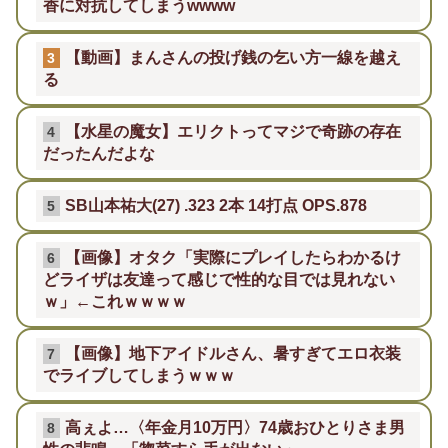
香に対抗してしまうwwww
【動画】まんさんの投げ銭の乞い方一線を越え
3
る
【水星の魔女】エリクトってマジで奇跡の存在
4
だったんだよな
SB山本祐大(27) .323 2本 14打点 OPS.878
5
【画像】オタク「実際にプレイしたらわかるけ
6
どライザは友達って感じで性的な目では見れない
ｗ」←これｗｗｗｗ
【画像】地下アイドルさん、暑すぎてエロ衣装
7
でライブしてしまうｗｗｗ
高ぇよ…〈年金月10万円〉74歳おひとりさま男
8