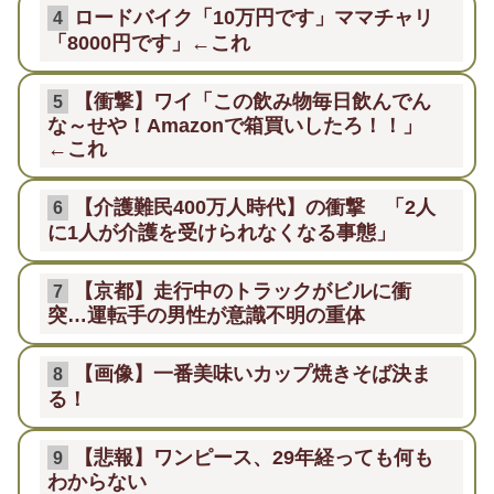
ロードバイク「10万円です」ママチャリ
4
「8000円です」←これ
【衝撃】ワイ「この飲み物毎日飲んでん
5
な～せや！Amazonで箱買いしたろ！！」
←これ
【介護難民400万人時代】の衝撃 「2人
6
に1人が介護を受けられなくなる事態」
【京都】走行中のトラックがビルに衝
7
突…運転手の男性が意識不明の重体
【画像】一番美味いカップ焼きそば決ま
8
る！
【悲報】ワンピース、29年経っても何も
9
わからない