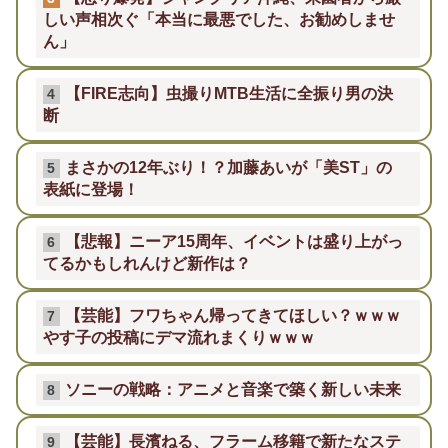
しい声相次ぐ「本当に最悪でした、お勧めしませ
ん」
【FIRE志向】虫撮りMTB生活に全振り男の決
4
断
まさかの12年ぶり！？加藤あいが「美ST」の
5
表紙に登場！
【悲報】ニーア15周年、イベントは盛り上がっ
6
てるかもしれんけど新作は？
【芸能】フワちゃん帰ってきてほしい？ｗｗｗ
7
やす子の投稿にデマ流れまくりｗｗｗ
ソニーの戦略：アニメと音楽で築く新しい未来
8
【芸能】長濱ねる、フラーム移籍で新たなステ
9