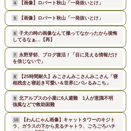
【画像】ロバート秋山「一発抜いとけ」
4
【画像】ロバート秋山「一発抜いとけ」
5
子犬の時の画像なんて撮ってなかったから後悔
6
してるなぁ…【再】
永野芽郁、ブログ復活！「目に見える情報だけ
7
を信じないで」
【25時間耐久】みこさんみこさんみこさん「寝
8
相残念と寝起き可愛い＆世界にバレるみこち」
北アルプスの小屋に6人避難 1人が意識不明
9
強風などで救助困難
【わんにゃん画像】キャットタワーのキジト
10
ラ、ガラスの下から見るチャトラ、ごろごろハチ