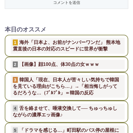
本日のオススメ
海外「日本よ、お前がナンバーワンだ」 熊本地
1
震直後の日本の対応のスピードに世界が衝撃
【画像】顔100点、体30点の女ｗｗｗ
2
韓国人「現在、日本人が苦々しい気持ちで韓国
3
を見ている理由がこちら…」→「相当悔しがって
るだろうな…（ﾌﾞﾙﾌﾞﾙ」＝韓国の反応
舌を絡ませて、唾液交換して── ちゅっちゅし
4
ながらの濃厚エッ画像♪
「ドラマを感じる…」町田駅のバス停の屋根に
5