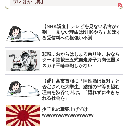
ワレ ほか【再】
【NHK調査】テレビを見ない若者が7
割！「見ない理由はNHKやろ」加速す
る受信料への根強い不満
悲報…おからはじまる乗り物、おなら
ターボ搭載三五式自走原子力肉便器メ
スガキ三輪車砲しかない…
【🌈】高市首相に「同性婚は反対」と
否定された大学生、結婚の平等を望む
理由を渋谷で叫ぶ。「隠れずに生きら
れる社会を」
少子化の戦犯上げてけ
wwwwwwwwwwwwwww