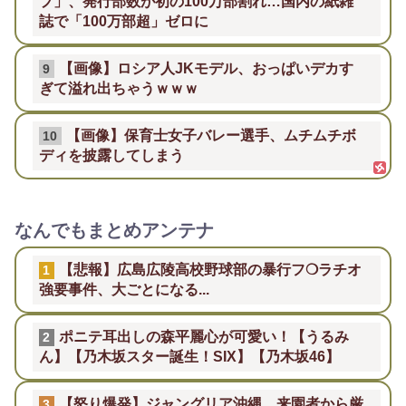
プ」、発行部数が初の100万部割れ…国内の紙雑
誌で「100万部超」ゼロに
【画像】ロシア人JKモデル、おっぱいデカす
9
ぎて溢れ出ちゃうｗｗｗ
【画像】保育士女子バレー選手、ムチムチボ
10
ディを披露してしまう
なんでもまとめアンテナ
【悲報】広島広陵高校野球部の暴行フ❍ラチオ
1
強要事件、大ごとになる...
ポニテ耳出しの森平麗心が可愛い！【うるみ
2
ん】【乃木坂スター誕生！SIX】【乃木坂46】
【怒り爆発】ジャングリア沖縄、来園者から厳
3