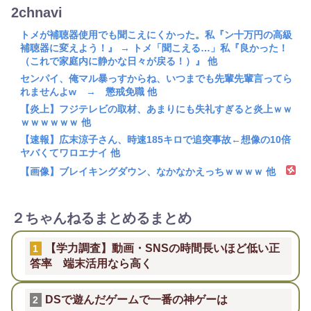
2chnavi
トメが補聴器使用でも聞こえにくかった。私『ン十万円の高級
補聴器に変えよう！』 → トメ「聞こえる…」私『良かった！
（これで家庭内に静かな日々が戻る！）』 他
センパイ、俺マル暴っすからね、いつまでも先輩先輩言ってら
れませんよw → 懲戒免職 他
【炎上】フジテレビの取材、あまりにも失礼すぎると炎上ｗｗ
ｗｗｗｗｗｗ 他
【速報】広末涼子さん、時速185キロで追突事故←想像の10倍
ヤバくてワロエナイ 他
【画像】ブレイキングダウン、なかなかえっちｗｗｗｗ 他
２ちゃんねるまとめるまとめ
【学力調査】動画・SNSの時間長いほど低い正
1
答率 端末活用なら高く
DSで遊んだゲームで一番の神ゲーは
2