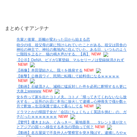
まとめくすアンテナ
先輩と後輩、距離が変わった日から始まる恋
幼少の頃、祖父母の家に預けられていたことがある。祖父は田舎の
神社の神主で、神社の敷地内に住んでいた。ある日、いつものよう
に階段を上ると、猫の鳴き声がする。【再】
NEW!
【公示】DeNA、ビドが1軍登録、マルセリーノは登録抹消されず
NEW!
【画像】本田望結さん、我々を挑発する
NEW!
【衝撃】公務員ワイ、民間に転職して給料倍になるｗｗｗｗｗ
NEW!
【動画】石破茂さん、減税に猛反対した件を必死に釈明するも更に
大炎上wwwww
NEW!
女を作って家を出たコトメ夫。コトメ「帰ってきてくれないなら放
火する」→近所のお店に本当に放火して逮捕→心神喪失で僅か数ヶ
月で釈放→生活保護で遊んで暮らしてる
NEW!
ドラマとかの帰国子女が「会話にちょくちょく英語を挟む」の、ガ
チだったｗｗｗｗｗｗｗ
NEW!
【驚愕】優木まおみ、くみっきー、菊地亜美……タレント達が次々
とアジアの国々へ移住する本当の理由って何？
NEW!
【動画】名古屋栄で不良外人が警察官を突き飛ばす。逮捕しろやｗ