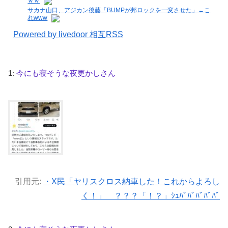
ｗｗ
サカナ山口、アジカン後藤「BUMPが邦ロックを一変させた」←こ
れwww
Powered by livedoor 相互RSS
1:
今にも寝そうな夜更かしさん
引用元:
・X民「ヤリスクロス納車した！これからよろし
く！」 ？？？「！？」ｼｭﾊﾞﾊﾞﾊﾞﾊﾞﾊﾞ