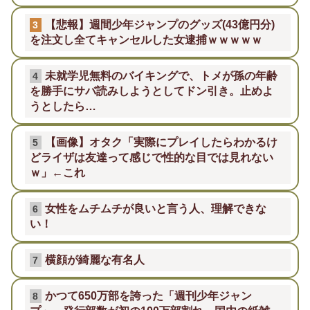
【悲報】週間少年ジャンプのグッズ(43億円分)
3
を注文し全てキャンセルした女逮捕ｗｗｗｗｗ
未就学児無料のバイキングで、トメが孫の年齢
4
を勝手にサバ読みしようとしてドン引き。止めよ
うとしたら…
【画像】オタク「実際にプレイしたらわかるけ
5
どライザは友達って感じで性的な目では見れない
ｗ」←これ
女性をムチムチが良いと言う人、理解できな
6
い！
横顔が綺麗な有名人
7
かつて650万部を誇った「週刊少年ジャン
8