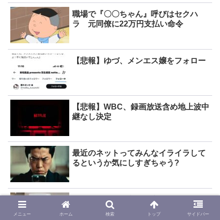
職場で『〇〇ちゃん』呼びはセクハ
ラ 元同僚に22万円支払い命令
【悲報】ゆづ、メンエス嬢をフォロー
【悲報】WBC、録画放送含め地上波中
継なし決定
最近のネットってみんなイライラして
るというか気にしすぎちゃう?
【判明】赤坂・高級個室サウナで夫婦
死亡、非常ボタンが「電源切れ」だっ
メニュー
ホーム
検索
トップ
サイドバー
た