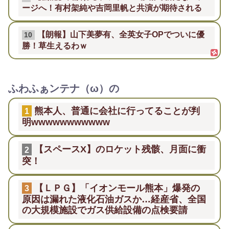
ージへ！有村架純や吉岡里帆と共演が期待される
【朗報】山下美夢有、全英女子OPでついに優
10
勝！草生えるわｗ
ふわふぁンテナ（ω）の
熊本人、普通に会社に行ってることが判
1
明wwwwwwwwwww
【スペースX】のロケット残骸、月面に衝
2
突！
【ＬＰＧ】「イオンモール熊本」爆発の
3
原因は漏れた液化石油ガスか…経産省、全国
の大規模施設でガス供給設備の点検要請